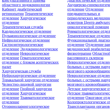
консультативного приёма
Диагностическое отделе
областного эндокринологии
Акушерско-гинекологиче
Кабинет диабетической
отделение
Отделение
ретинопатии
Терапевтическое
предварительных и
отделение
Хирургическое
периодических медицин
отделение
осмотров
Центр амбулат
Терапевтическая служба
онкологической помощи
Кардиологическое отделение
Ревматологическое отде
Пульмонологическое отделение
Терапевтическое отделе
Нефрологическое отделение
Функциональной диагно
Гастроэнтерологическое
отделение
Отделение ра
отделение
Эндокринологическое
медицинской реабилита
отделение
Неврологическое
физиотерапии
Областной
отделение
Гематологическое
рассеянного склероза
отделение c блоком асептических
Неврологическое отделе
палат
больных с острыми нар
Хирургическая служба
мозгового кровообращен
Нейрохирургическое отделение
Неврологическое отделе
Торакальной хирургии отделение
больных с острыми нар
Челюстно-лицевой хирургии
мозгового кровообращен
отделение
Гнойной хирургии
Детское хирургическое о
отделение
Хирургическое
Детское травматологичес
отделение
Травматологическое
отделение
Ожоговое отд
отделение
Колопроктологическое о
Оториноларингологическое
Трансплантации органов