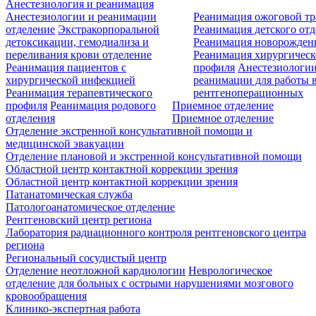
Анестезиология и реанимация
Анестезиологии и реанимации
Реанимация ожоговой т
отделение
Экстракорпоральной
Реанимация детского от
детоксикации, гемодиализа и
Реанимация новорожде
переливания крови отделение
Реанимация хирургическ
Реанимация пациентов с
профиля
Анестезиологии
хирургической инфекцией
реанимации для работы 
Реанимация терапевтического
рентгеноперационных
профиля
Реанимация родового
Приемное отделение
отделения
Приемное отделение
Отделение экстренной консультативной помощи и
медицинской эвакуации
Отделение плановой и экстренной консультативной помощи
Областной центр контактной коррекции зрения
Областной центр контактной коррекции зрения
Патанатомическая служба
Патологоанатомическое отделение
Рентгеновский центр региона
Лаборатория радиационного контроля рентгеновского центра
региона
Региональный сосудистый центр
Отделение неотложной кардиологии
Неврологическое
отделение для больных с острыми нарушениями мозгового
кровообращения
Клинико-экспертная работа