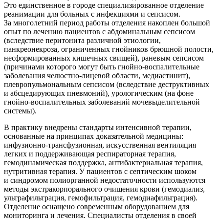
Это единственное в городе специализированное отделение
реанимации для больных с инфекциями и сепсисом.
За многолетний период работы отделения накоплен большой
опыт по лечению пациентов с абдоминальным сепсисом
(вследствие перитонита различной этиологии,
панкреонекроза, ограниченных гнойников брюшной полости,
несформированных кишечных свищей), раневым сепсисом
(причинами которого могут быть
гнойно-воспалительные
заболевания
челюстно-лицевой
области, медиастинит),
плевропульмональным сепсисом (вследствие деструктивных
и абсцедирующих пневмоний), урологическим (на фоне
гнойно-воспалительных
заболеваний мочевыделительной
системы).
В практику внедрены стандарты интенсивной терапии,
основанные на принципах доказательной медицины:
инфузионно-трансфузионная
, искусственная вентиляция
легких и поддерживающая респираторная терапия,
гемодинамическая поддержка, антибактериальная терапия,
нутритивная терапия. У пациентов с септическим шоком
и синдромом полиорганной недостаточности используются
методы экстракорпорального очищения крови (гемодиализ,
ультрафильтрация, гемофильтрация, гемодиафильтрация).
Отделение оснащено современным оборудованием для
мониторинга и лечения. Специалисты отделения в своей