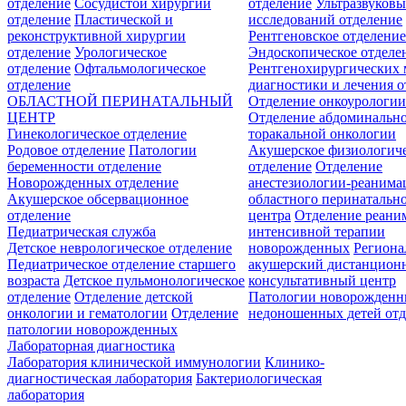
отделение
Сосудистой хирургии
отделение
Ультразвуков
отделение
Пластической и
исследований отделение
реконструктивной хирургии
Рентгеновское отделени
отделение
Урологическое
Эндоскопическое отделе
отделение
Офтальмологическое
Рентгенохирургических 
отделение
диагностики и лечения о
ОБЛАСТНОЙ ПЕРИНАТАЛЬНЫЙ
Отделение онкоурологи
ЦЕНТР
Отделение абдоминальн
Гинекологическое отделение
торакальной онкологии
Родовое отделение
Патологии
Акушерское физиологич
беременности отделение
отделение
Отделение
Новорожденных отделение
анестезиологии-реанима
Акушерское обсервационное
областного перинатальн
отделение
центра
Отделение реани
Педиатрическая служба
интенсивной терапии
Детское неврологическое отделение
новорожденных
Регион
Педиатрическое отделение старшего
акушерский дистанцион
возраста
Детское пульмонологическое
консультативный центр
отделение
Отделение детской
Патологии новорожденн
онкологии и гематологии
Отделение
недоношенных детей отд
патологии новорожденных
Лабораторная диагностика
Лаборатория клинической иммунологии
Клинико-
диагностическая лаборатория
Бактериологическая
лаборатория