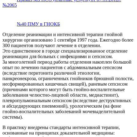
№2065
№40 ПМУ в ГНОКБ
Отделение реанимации и интенсивной терапии гнойной
хирургии организовано 1 сентября 1997 года. Ежегодно более
300 пациентов получают лечение в отделении.
Это единственное в городе специализированное отделение
реанимации для больных с инфекциями и сепсисом.
За многолетний период работы отделения накоплен большой
опыт по лечению пациентов с абдоминальным сепсисом
(вследствие перитонита различной этиологии,
панкреонекроза, ограниченных гнойников брюшной полости,
несформированных кишечных свищей), раневым сепсисом
(причинами которого могут быть
гнойно-воспалительные
заболевания
челюстно-лицевой
области, медиастинит),
плевропульмональным сепсисом (вследствие деструктивных
и абсцедирующих пневмоний), урологическим (на фоне
гнойно-воспалительных
заболеваний мочевыделительной
системы).
В практику внедрены стандарты интенсивной терапии,
основанные на принципах доказательной медицины: