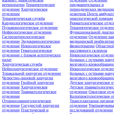
Кабинет диабетической
отделение
Отделение
ретинопатии
Терапевтическое
предварительных и
отделение
Хирургическое
периодических медицин
отделение
осмотров
Центр амбулат
Терапевтическая служба
онкологической помощи
Кардиологическое отделение
Ревматологическое отде
Пульмонологическое отделение
Терапевтическое отделе
Нефрологическое отделение
Функциональной диагно
Гастроэнтерологическое
отделение
Отделение ра
отделение
Эндокринологическое
медицинской реабилита
отделение
Неврологическое
физиотерапии
Областной
отделение
Гематологическое
рассеянного склероза
отделение c блоком асептических
Неврологическое отделе
палат
больных с острыми нар
Хирургическая служба
мозгового кровообращен
Нейрохирургическое отделение
Неврологическое отделе
Торакальной хирургии отделение
больных с острыми нар
Челюстно-лицевой хирургии
мозгового кровообращен
отделение
Гнойной хирургии
Детское хирургическое о
отделение
Хирургическое
Детское травматологичес
отделение
Травматологическое
отделение
Ожоговое отд
отделение
Колопроктологическое о
Оториноларингологическое
Трансплантации органов
отделение
Сосудистой хирургии
отделение
Ультразвуков
отделение
Пластической и
исследований отделение