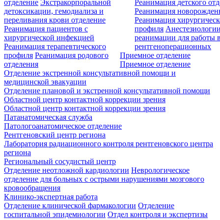
отделение
Экстракорпоральной
Реанимация детского от
детоксикации, гемодиализа и
Реанимация новорожде
переливания крови отделение
Реанимация хирургическ
Реанимация пациентов с
профиля
Анестезиологии
хирургической инфекцией
реанимации для работы 
Реанимация терапевтического
рентгеноперационных
профиля
Реанимация родового
Приемное отделение
отделения
Приемное отделение
Отделение экстренной консультативной помощи и
медицинской эвакуации
Отделение плановой и экстренной консультативной помощи
Областной центр контактной коррекции зрения
Областной центр контактной коррекции зрения
Патанатомическая служба
Патологоанатомическое отделение
Рентгеновский центр региона
Лаборатория радиационного контроля рентгеновского центра
региона
Региональный сосудистый центр
Отделение неотложной кардиологии
Неврологическое
отделение для больных с острыми нарушениями мозгового
кровообращения
Клинико-экспертная работа
Отделение клинической фармакологии
Отделение
госпитальной эпидемиологии
Отдел контроля и экспертизы