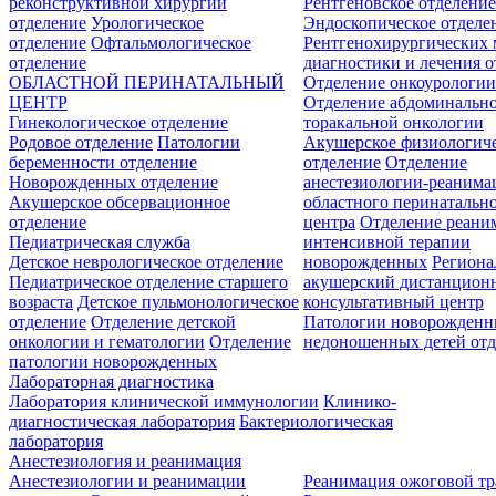
реконструктивной хирургии
Рентгеновское отделени
отделение
Урологическое
Эндоскопическое отделе
отделение
Офтальмологическое
Рентгенохирургических 
отделение
диагностики и лечения о
ОБЛАСТНОЙ ПЕРИНАТАЛЬНЫЙ
Отделение онкоурологи
ЦЕНТР
Отделение абдоминальн
Гинекологическое отделение
торакальной онкологии
Родовое отделение
Патологии
Акушерское физиологич
беременности отделение
отделение
Отделение
Новорожденных отделение
анестезиологии-реанима
Акушерское обсервационное
областного перинатальн
отделение
центра
Отделение реани
Педиатрическая служба
интенсивной терапии
Детское неврологическое отделение
новорожденных
Регион
Педиатрическое отделение старшего
акушерский дистанцион
возраста
Детское пульмонологическое
консультативный центр
отделение
Отделение детской
Патологии новорожденн
онкологии и гематологии
Отделение
недоношенных детей отд
патологии новорожденных
Лабораторная диагностика
Лаборатория клинической иммунологии
Клинико-
диагностическая лаборатория
Бактериологическая
лаборатория
Анестезиология и реанимация
Анестезиологии и реанимации
Реанимация ожоговой т