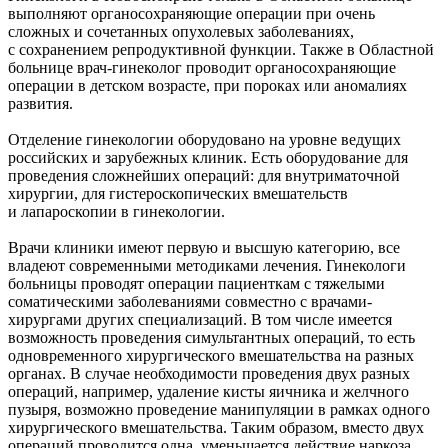
выполняют органосохраняющие операции при очень
сложных и сочетанных опухолевых заболеваниях,
с сохранением репродуктивной функции. Также в Областной
больнице врач-гинеколог проводит органосохраняющие
операции в детском возрасте, при пороках или аномалиях
развития.
Отделение гинекологии оборудовано на уровне ведущих
российских и зарубежных клиник. Есть оборудование для
проведения сложнейших операций: для внутриматочной
хирургии, для гистероскопических вмешательств
и лапароскопии в гинекологии.
Врачи клиники имеют первую и высшую категорию, все
владеют современными методиками лечения. Гинекологи
больницы проводят операции пациенткам с тяжелыми
соматическими заболеваниями совместно с врачами-
хирургами других специализаций. В том числе имеется
возможность проведения симультантных операций, то есть
одновременного хирургического вмешательства на разных
органах. В случае необходимости проведения двух разных
операций, например, удаление кисты яичника и желчного
пузыря, возможно проведение манипуляции в рамках одного
хирургического вмешательства. Таким образом, вместо двух
операций проводится одна, уменьшается действие наркоза