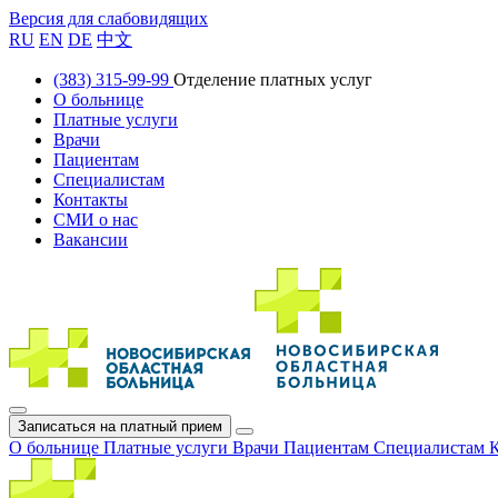
Версия для слабовидящих
RU
EN
DE
中文
(383) 315-99-99
Отделение платных услуг
О больнице
Платные услуги
Врачи
Пациентам
Специалистам
Контакты
СМИ о нас
Вакансии
Записаться на платный прием
О больнице
Платные услуги
Врачи
Пациентам
Специалистам