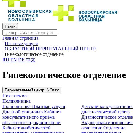
Главная страница
|
Платные услуги
|
ОБЛАСТНОЙ ПЕРИНАТАЛЬНЫЙ ЦЕНТР
|
Гинекологическое отделение
RU
EN
DE
中文
Гинекологическое отделение
Перинатальный центр, 6 Этаж
Показать все
Поликлиника
Поликлиника-Платные услуги
Детский консультативно
Дневной стационар
Кабинет
диагностический центр
консультативного приёма
Диагностическое отделе
областного эндокринологии
Акушерско-гинекологиче
Кабинет диабетической
отделение
Отделение