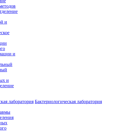
ние
методов
тделение
и
ой и
еское
ции
ого
мации и
альный
ный
ых и
еление
кая лаборатория
Бактериологическая лаборатория
равмы
деления
нных
ого