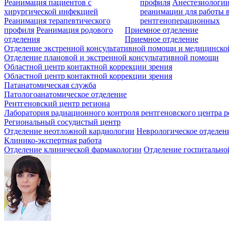
Реанимация пациентов с
профиля
Анестезиологии
хирургической инфекцией
реанимации для работы 
Реанимация терапевтического
рентгеноперационных
профиля
Реанимация родового
Приемное отделение
отделения
Приемное отделение
Отделение экстренной консультативной помощи и медицинско
Отделение плановой и экстренной консультативной помощи
Областной центр контактной коррекции зрения
Областной центр контактной коррекции зрения
Патанатомическая служба
Патологоанатомическое отделение
Рентгеновский центр региона
Лаборатория радиационного контроля рентгеновского центра р
Региональный сосудистый центр
Отделение неотложной кардиологии
Неврологическое отделен
Клинико-экспертная работа
Отделение клинической фармакологии
Отделение госпитально