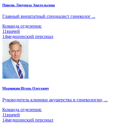
Пивень Людмила Анатольевна
Главный внештатный специалист гинеколог ...
Команда отделения:
11
врачей
14
медицинский персонал
Маринкин Игорь Олегович
Руководитель клиники акушерства и гинекологии, ...
Команда отделения:
11
врачей
14
медицинский персонал