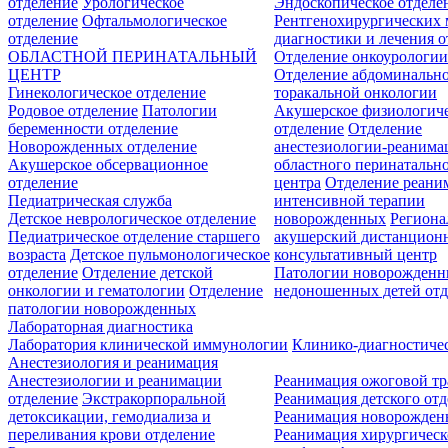
отделение
Урологическое
Эндоскопическое отделе
отделение
Офтальмологическое
Рентгенохирургических 
отделение
диагностики и лечения о
ОБЛАСТНОЙ ПЕРИНАТАЛЬНЫЙ
Отделение онкоурологи
ЦЕНТР
Отделение абдоминальн
Гинекологическое отделение
торакальной онкологии
Родовое отделение
Патологии
Акушерское физиологич
беременности отделение
отделение
Отделение
Новорожденных отделение
анестезиологии-реанима
Акушерское обсервационное
областного перинатальн
отделение
центра
Отделение реани
Педиатрическая служба
интенсивной терапии
Детское неврологическое отделение
новорожденных
Регион
Педиатрическое отделение старшего
акушерский дистанцион
возраста
Детское пульмонологическое
консультативный центр
отделение
Отделение детской
Патологии новорожденн
онкологии и гематологии
Отделение
недоношенных детей отд
патологии новорожденных
Лабораторная диагностика
Лаборатория клинической иммунологии
Клинико-диагностичес
Анестезиология и реанимация
Анестезиологии и реанимации
Реанимация ожоговой т
отделение
Экстракорпоральной
Реанимация детского от
детоксикации, гемодиализа и
Реанимация новорожде
переливания крови отделение
Реанимация хирургическ