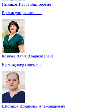
Пыников Игорь Викторович
Врач акушер-гинеколог
Козлова Юлия Владиславовна
Врач-акушер-гинеколог
Шестаков Владислав Александрович