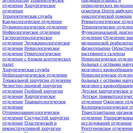
ретинопатии
Терапевтическое
предварительных и
отделение
Хирургическое
периодических медицин
отделение
осмотров
Центр амбулат
Терапевтическая служба
онкологической помощи
Кардиологическое отделение
Ревматологическое отде
Пульмонологическое отделение
Терапевтическое отделе
Нефрологическое отделение
Функциональной диагно
Гастроэнтерологическое
отделение
Отделение ра
отделение
Эндокринологическое
медицинской реабилита
отделение
Неврологическое
физиотерапии
Областной
отделение
Гематологическое
рассеянного склероза
отделение c блоком асептических
Неврологическое отделе
палат
больных с острыми нар
Хирургическая служба
мозгового кровообращен
Нейрохирургическое отделение
Неврологическое отделе
Торакальной хирургии отделение
больных с острыми нар
Челюстно-лицевой хирургии
мозгового кровообращен
отделение
Гнойной хирургии
Детское хирургическое о
отделение
Хирургическое
Детское травматологичес
отделение
Травматологическое
отделение
Ожоговое отд
отделение
Колопроктологическое о
Оториноларингологическое
Трансплантации органов
отделение
Сосудистой хирургии
отделение
Ультразвуков
отделение
Пластической и
исследований отделение
реконструктивной хирургии
Рентгеновское отделени