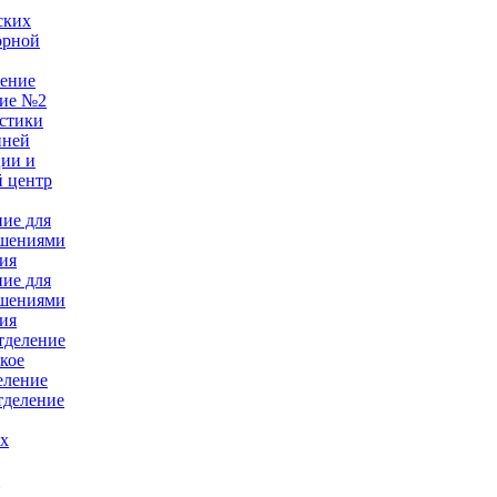
ских
орной
ление
ние №2
стики
нней
ции и
 центр
ние для
ушениями
ия
ние для
ушениями
ия
тделение
кое
еление
тделение
ых
е