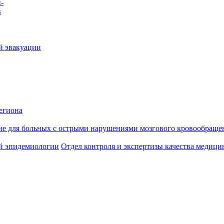
-
в
й эвакуации
егиона
ие для больных с острыми нарушениями мозгового кровообраще
й эпидемиологии
Отдел контроля и экспертизы качества медиц