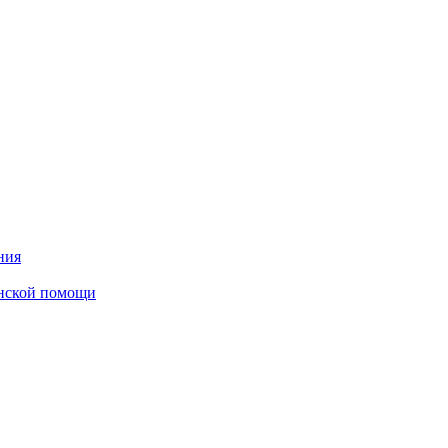
ния
инской помощи