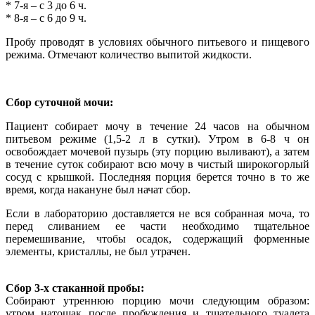
* 7-я – с 3 до 6 ч.
* 8-я – с 6 до 9 ч.
Пробу проводят в условиях обычного питьевого и пищевого
режима. Отмечают количество выпитой жидкости.
Сбор суточной мочи:
Пациент собирает мочу в течение 24 часов на обычном
питьевом режиме (1,5-2 л в сутки). Утром в 6-8 ч он
освобождает мочевой пузырь (эту порцию выливают), а затем
в течение суток собирают всю мочу в чистый широкогорлый
сосуд с крышкой. Последняя порция берется точно в то же
время, когда накануне был начат сбор.
Если в лабораторию доставляется не вся собранная моча, то
перед сливанием ее части необходимо тщательное
перемешивание, чтобы осадок, содержащий форменные
элементы, кристаллы, не был утрачен.
Сбор 3-х стаканной пробы:
Собирают утреннюю порцию мочи следующим образом:
утром натощак после пробуждения и тщательного туалета