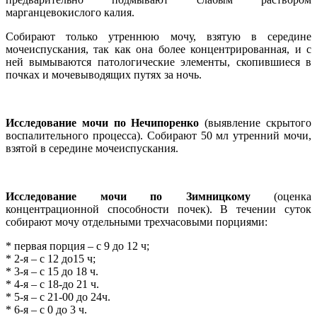
марганцевокислого калия.
Собирают только утреннюю мочу, взятую в середине
мочеиспускания, так как она более концентрированная, и с
ней вымываются патологические элементы, скопившиеся в
почках и мочевыводящих путях за ночь.
Исследование мочи по Нечипоренко
(выявление скрытого
воспалительного процесса). Собирают 50 мл утренний мочи,
взятой в середине мочеиспускания.
Исследование мочи по Зимницкому
(оценка
концентрационной способности почек). В течении суток
собирают мочу отдельными трехчасовыми порциями:
* первая порция – с 9 до 12 ч;
* 2-я – с 12 до15 ч;
* 3-я – с 15 до 18 ч.
* 4-я – с 18-до 21 ч.
* 5-я – с 21-00 до 24ч.
* 6-я – с 0 до 3 ч.