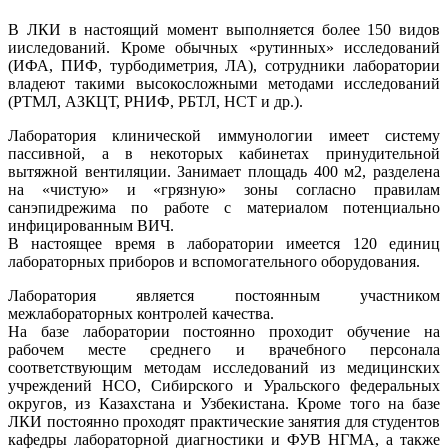
В ЛКИ в настоящий момент выполняется более 150 видов
ииследований. Кроме обычных «рутинных» исследований
(ИФА, ПИФ, турбодиметрия, ЛА), сотрудники лаборатории
владеют такими высокосложными методами исследований
(РТМЛ, АЗКЦТ, РНИФ, РБТЛ, НСТ и др.).
Лаборатория клинической иммунологии имеет систему
пассивной, а в некоторых кабинетах принудительной
вытяжной вентиляции. Занимает площадь 400 м2, разделена
на «чистую» и «грязную» зоны согласно правилам
санэпидрежима по работе с материалом потенциально
инфицированным ВИЧ.
В настоящее время в лаборатории имеется 120 единиц
лабораторных приборов и вспомогательного оборудования.
Лаборатория является постоянным участником
межлабораторных контролей качества.
На базе лаборатории постоянно проходит обучение на
рабочем месте среднего и врачебного персонала
соответствующим методам исследований из медицинских
учреждений НСО, Сибирского и Уральского федеральных
округов, из Казахстана и Узбекистана. Кроме того на базе
ЛКИ постоянно проходят практические занятия для студентов
кафедры лабораторной диагностики и ФУВ НГМА, а также