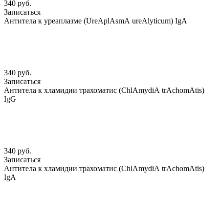
340 руб.
Записаться
Антитела к уреаплазме (UreАplАsmА ureАlyticum) IgА
340 руб.
Записаться
Антитела к хламидии трахоматис (ChlАmydiА trАchomАtis)
IgG
340 руб.
Записаться
Антитела к хламидии трахоматис (ChlАmydiА trАchomАtis)
IgА