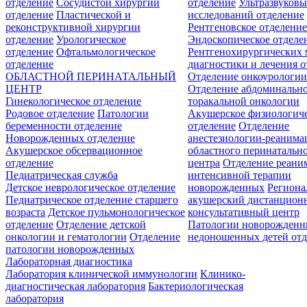
отделение
Сосудистой хирургии
отделение
Ультразвуков
отделение
Пластической и
исследований отделение
реконструктивной хирургии
Рентгеновское отделени
отделение
Урологическое
Эндоскопическое отделе
отделение
Офтальмологическое
Рентгенохирургических 
отделение
диагностики и лечения о
ОБЛАСТНОЙ ПЕРИНАТАЛЬНЫЙ
Отделение онкоурологи
ЦЕНТР
Отделение абдоминальн
Гинекологическое отделение
торакальной онкологии
Родовое отделение
Патологии
Акушерское физиологич
беременности отделение
отделение
Отделение
Новорожденных отделение
анестезиологии-реанима
Акушерское обсервационное
областного перинатальн
отделение
центра
Отделение реани
Педиатрическая служба
интенсивной терапии
Детское неврологическое отделение
новорожденных
Регион
Педиатрическое отделение старшего
акушерский дистанцион
возраста
Детское пульмонологическое
консультативный центр
отделение
Отделение детской
Патологии новорожденн
онкологии и гематологии
Отделение
недоношенных детей отд
патологии новорожденных
Лабораторная диагностика
Лаборатория клинической иммунологии
Клинико-
диагностическая лаборатория
Бактериологическая
лаборатория