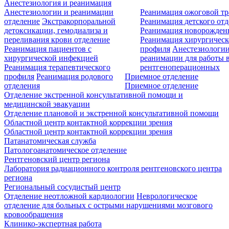
Анестезиология и реанимация
Анестезиологии и реанимации
Реанимация ожоговой т
отделение
Экстракорпоральной
Реанимация детского от
детоксикации, гемодиализа и
Реанимация новорожде
переливания крови отделение
Реанимация хирургическ
Реанимация пациентов с
профиля
Анестезиологии
хирургической инфекцией
реанимации для работы 
Реанимация терапевтического
рентгеноперационных
профиля
Реанимация родового
Приемное отделение
отделения
Приемное отделение
Отделение экстренной консультативной помощи и
медицинской эвакуации
Отделение плановой и экстренной консультативной помощи
Областной центр контактной коррекции зрения
Областной центр контактной коррекции зрения
Патанатомическая служба
Патологоанатомическое отделение
Рентгеновский центр региона
Лаборатория радиационного контроля рентгеновского центра
региона
Региональный сосудистый центр
Отделение неотложной кардиологии
Неврологическое
отделение для больных с острыми нарушениями мозгового
кровообращения
Клинико-экспертная работа