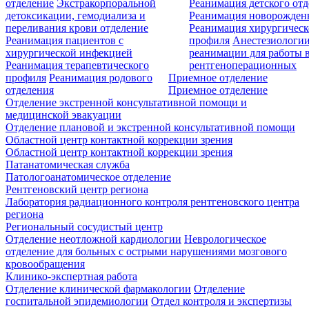
отделение
Экстракорпоральной
Реанимация детского от
детоксикации, гемодиализа и
Реанимация новорожде
переливания крови отделение
Реанимация хирургическ
Реанимация пациентов с
профиля
Анестезиологии
хирургической инфекцией
реанимации для работы 
Реанимация терапевтического
рентгеноперационных
профиля
Реанимация родового
Приемное отделение
отделения
Приемное отделение
Отделение экстренной консультативной помощи и
медицинской эвакуации
Отделение плановой и экстренной консультативной помощи
Областной центр контактной коррекции зрения
Областной центр контактной коррекции зрения
Патанатомическая служба
Патологоанатомическое отделение
Рентгеновский центр региона
Лаборатория радиационного контроля рентгеновского центра
региона
Региональный сосудистый центр
Отделение неотложной кардиологии
Неврологическое
отделение для больных с острыми нарушениями мозгового
кровообращения
Клинико-экспертная работа
Отделение клинической фармакологии
Отделение
госпитальной эпидемиологии
Отдел контроля и экспертизы