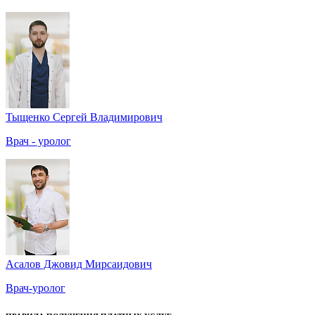
Тыщенко Сергей Владимирович
Врач - уролог
Асалов Джовид Мирсаидович
Врач-уролог