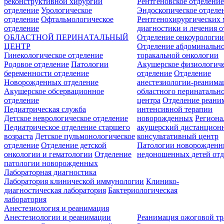
реконструктивной хирургии
Рентгеновское отделени
отделение
Урологическое
Эндоскопическое отделе
отделение
Офтальмологическое
Рентгенохирургических 
отделение
диагностики и лечения о
ОБЛАСТНОЙ ПЕРИНАТАЛЬНЫЙ
Отделение онкоурологи
ЦЕНТР
Отделение абдоминальн
Гинекологическое отделение
торакальной онкологии
Родовое отделение
Патологии
Акушерское физиологич
беременности отделение
отделение
Отделение
Новорожденных отделение
анестезиологии-реанима
Акушерское обсервационное
областного перинатальн
отделение
центра
Отделение реани
Педиатрическая служба
интенсивной терапии
Детское неврологическое отделение
новорожденных
Регион
Педиатрическое отделение старшего
акушерский дистанцион
возраста
Детское пульмонологическое
консультативный центр
отделение
Отделение детской
Патологии новорожденн
онкологии и гематологии
Отделение
недоношенных детей отд
патологии новорожденных
Лабораторная диагностика
Лаборатория клинической иммунологии
Клинико-
диагностическая лаборатория
Бактериологическая
лаборатория
Анестезиология и реанимация
Анестезиологии и реанимации
Реанимация ожоговой т