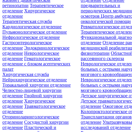
Кабинет диабетической
отделение
Отделение
ретинопатии
Терапевтическое
предварительных и
отделение
Хирургическое
периодических медицин
отделение
осмотров
Центр амбулат
Терапевтическая служба
онкологической помощи
Кардиологическое отделение
Ревматологическое отде
Пульмонологическое отделение
Терапевтическое отделе
Нефрологическое отделение
Функциональной диагно
Гастроэнтерологическое
отделение
Отделение ра
отделение
Эндокринологическое
медицинской реабилита
отделение
Неврологическое
физиотерапии
Областной
отделение
Гематологическое
рассеянного склероза
отделение c блоком асептических
Неврологическое отделе
палат
больных с острыми нар
Хирургическая служба
мозгового кровообращен
Нейрохирургическое отделение
Неврологическое отделе
Торакальной хирургии отделение
больных с острыми нар
Челюстно-лицевой хирургии
мозгового кровообращен
отделение
Гнойной хирургии
Детское хирургическое о
отделение
Хирургическое
Детское травматологичес
отделение
Травматологическое
отделение
Ожоговое отд
отделение
Колопроктологическое о
Оториноларингологическое
Трансплантации органов
отделение
Сосудистой хирургии
отделение
Ультразвуков
отделение
Пластической и
исследований отделение