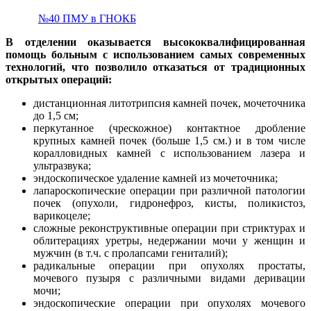
№40 ПМУ в ГНОКБ
В отделении оказывается высококвалифицированная
помощь больным с использованием самых современных
технологий, что позволило отказаться от традиционных
открытых операций:
дистанционная литотрипсия камней почек, мочеточника
до 1,5 см;
перкутанное (чрескожное) контактное дробление
крупных камней почек (больше 1,5 см.) и в том числе
коралловидных камней с использованием лазера и
ультразвука;
эндоскопическое удаление камней из мочеточника;
лапароскопические операции при различной патологии
почек (опухоли, гидронефроз, кисты, поликистоз,
варикоцеле;
сложные реконструктивные операции при стриктурах и
облитерациях уретры, недержании мочи у женщин и
мужчин (в т.ч. с пролапсами гениталий);
радикальные операции при опухолях простаты,
мочевого пузыря с различными видами деривации
мочи;
эндоскопические операции при опухолях мочевого