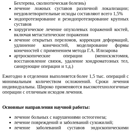
Бехтерева, сколиотическая болезнь)
лечение ложных суставов различной локализации;
неудовлетворительные исходы составляют всего 1,5%
эндопротезирование и реэндопротезирование крупных
суставов
хирургическое лечение опухолевых поражений костей,
включая метастатические поражения
лечение открытых переломов, коррекция деформаций,
удлинение конечностей, моделирование формы
конечностей с применением метода Г.А. Илизарова
артроскопические операции (менискэктомия,
восстановление связок, удаление хондроматозных тел,
санирующие операции и т.д.)
Ежегодно в отделении выполняется более 1,5 тыс. операций с
минимальным количеством осложнений. Сроки лечения
индивидуальны. Широко применяются высокотехнологичные
операции с отличным исходом лечения.
Основные направления научной работы:
лечение больных с нарушениями остеогенеза;
лечение повреждений и заболеваний сухожилий;
лечение заболеваний суставов эндоскопическими