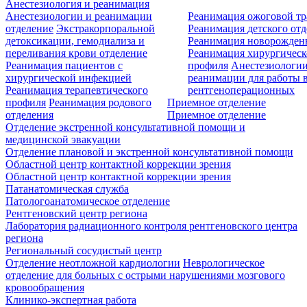
Анестезиология и реанимация
Анестезиологии и реанимации
Реанимация ожоговой т
отделение
Экстракорпоральной
Реанимация детского от
детоксикации, гемодиализа и
Реанимация новорожде
переливания крови отделение
Реанимация хирургическ
Реанимация пациентов с
профиля
Анестезиологии
хирургической инфекцией
реанимации для работы 
Реанимация терапевтического
рентгеноперационных
профиля
Реанимация родового
Приемное отделение
отделения
Приемное отделение
Отделение экстренной консультативной помощи и
медицинской эвакуации
Отделение плановой и экстренной консультативной помощи
Областной центр контактной коррекции зрения
Областной центр контактной коррекции зрения
Патанатомическая служба
Патологоанатомическое отделение
Рентгеновский центр региона
Лаборатория радиационного контроля рентгеновского центра
региона
Региональный сосудистый центр
Отделение неотложной кардиологии
Неврологическое
отделение для больных с острыми нарушениями мозгового
кровообращения
Клинико-экспертная работа