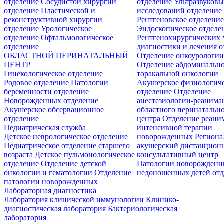
отделение
Сосудистой хирургии
отделение
Ультразвуков
отделение
Пластической и
исследований отделение
реконструктивной хирургии
Рентгеновское отделени
отделение
Урологическое
Эндоскопическое отделе
отделение
Офтальмологическое
Рентгенохирургических 
отделение
диагностики и лечения о
ОБЛАСТНОЙ ПЕРИНАТАЛЬНЫЙ
Отделение онкоурологи
ЦЕНТР
Отделение абдоминальн
Гинекологическое отделение
торакальной онкологии
Родовое отделение
Патологии
Акушерское физиологич
беременности отделение
отделение
Отделение
Новорожденных отделение
анестезиологии-реанима
Акушерское обсервационное
областного перинатальн
отделение
центра
Отделение реани
Педиатрическая служба
интенсивной терапии
Детское неврологическое отделение
новорожденных
Регион
Педиатрическое отделение старшего
акушерский дистанцион
возраста
Детское пульмонологическое
консультативный центр
отделение
Отделение детской
Патологии новорожденн
онкологии и гематологии
Отделение
недоношенных детей отд
патологии новорожденных
Лабораторная диагностика
Лаборатория клинической иммунологии
Клинико-
диагностическая лаборатория
Бактериологическая
лаборатория