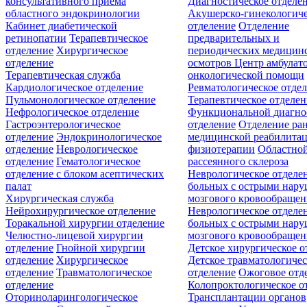
консультативного приёма
Диагностическое отделе
областного эндокринологии
Акушерско-гинекологиче
Кабинет диабетической
отделение
Отделение
ретинопатии
Терапевтическое
предварительных и
отделение
Хирургическое
периодических медицин
отделение
осмотров
Центр амбулат
Терапевтическая служба
онкологической помощи
Кардиологическое отделение
Ревматологическое отде
Пульмонологическое отделение
Терапевтическое отделе
Нефрологическое отделение
Функциональной диагно
Гастроэнтерологическое
отделение
Отделение ра
отделение
Эндокринологическое
медицинской реабилита
отделение
Неврологическое
физиотерапии
Областной
отделение
Гематологическое
рассеянного склероза
отделение c блоком асептических
Неврологическое отделе
палат
больных с острыми нар
Хирургическая служба
мозгового кровообращен
Нейрохирургическое отделение
Неврологическое отделе
Торакальной хирургии отделение
больных с острыми нар
Челюстно-лицевой хирургии
мозгового кровообращен
отделение
Гнойной хирургии
Детское хирургическое о
отделение
Хирургическое
Детское травматологичес
отделение
Травматологическое
отделение
Ожоговое отд
отделение
Колопроктологическое о
Оториноларингологическое
Трансплантации органов