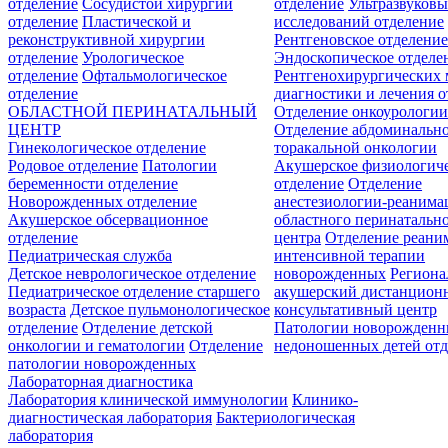
отделение
Сосудистой хирургии
отделение
Ультразвуков
отделение
Пластической и
исследований отделение
реконструктивной хирургии
Рентгеновское отделени
отделение
Урологическое
Эндоскопическое отделе
отделение
Офтальмологическое
Рентгенохирургических 
отделение
диагностики и лечения о
ОБЛАСТНОЙ ПЕРИНАТАЛЬНЫЙ
Отделение онкоурологи
ЦЕНТР
Отделение абдоминальн
Гинекологическое отделение
торакальной онкологии
Родовое отделение
Патологии
Акушерское физиологич
беременности отделение
отделение
Отделение
Новорожденных отделение
анестезиологии-реанима
Акушерское обсервационное
областного перинатальн
отделение
центра
Отделение реани
Педиатрическая служба
интенсивной терапии
Детское неврологическое отделение
новорожденных
Регион
Педиатрическое отделение старшего
акушерский дистанцион
возраста
Детское пульмонологическое
консультативный центр
отделение
Отделение детской
Патологии новорожденн
онкологии и гематологии
Отделение
недоношенных детей отд
патологии новорожденных
Лабораторная диагностика
Лаборатория клинической иммунологии
Клинико-
диагностическая лаборатория
Бактериологическая
лаборатория