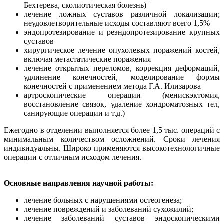
Бехтерева, сколиотическая болезнь)
лечение ложных суставов различной локализации;
неудовлетворительные исходы составляют всего 1,5%
эндопротезирование и реэндопротезирование крупных
суставов
хирургическое лечение опухолевых поражений костей,
включая метастатические поражения
лечение открытых переломов, коррекция деформаций,
удлинение конечностей, моделирование формы
конечностей с применением метода Г.А. Илизарова
артроскопические операции (менискэктомия,
восстановление связок, удаление хондроматозных тел,
санирующие операции и т.д.)
Ежегодно в отделении выполняется более 1,5 тыс. операций с
минимальным количеством осложнений. Сроки лечения
индивидуальны. Широко применяются высокотехнологичные
операции с отличным исходом лечения.
Основные направления научной работы:
лечение больных с нарушениями остеогенеза;
лечение повреждений и заболеваний сухожилий;
лечение заболеваний суставов эндоскопическими