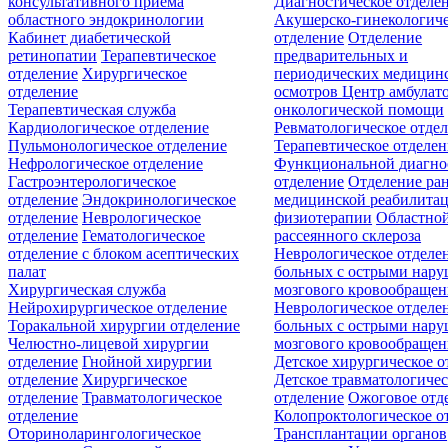
консультативного приёма
Диагностическое отделе
областного эндокринологии
Акушерско-гинекологиче
Кабинет диабетической
отделение
Отделение
ретинопатии
Терапевтическое
предварительных и
отделение
Хирургическое
периодических медицин
отделение
осмотров
Центр амбулат
Терапевтическая служба
онкологической помощи
Кардиологическое отделение
Ревматологическое отде
Пульмонологическое отделение
Терапевтическое отделе
Нефрологическое отделение
Функциональной диагно
Гастроэнтерологическое
отделение
Отделение ра
отделение
Эндокринологическое
медицинской реабилита
отделение
Неврологическое
физиотерапии
Областной
отделение
Гематологическое
рассеянного склероза
отделение c блоком асептических
Неврологическое отделе
палат
больных с острыми нар
Хирургическая служба
мозгового кровообращен
Нейрохирургическое отделение
Неврологическое отделе
Торакальной хирургии отделение
больных с острыми нар
Челюстно-лицевой хирургии
мозгового кровообращен
отделение
Гнойной хирургии
Детское хирургическое о
отделение
Хирургическое
Детское травматологичес
отделение
Травматологическое
отделение
Ожоговое отд
отделение
Колопроктологическое о
Оториноларингологическое
Трансплантации органов