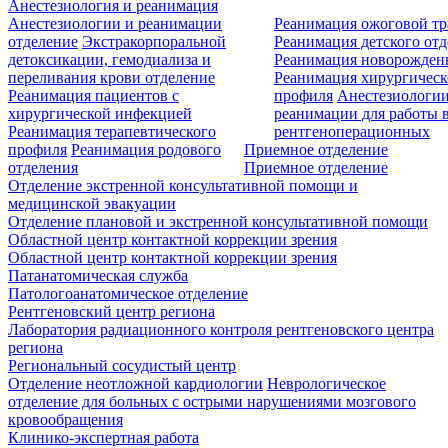
Анестезиология и реанимация
Анестезиологии и реанимации
Реанимация ожоговой т
отделение
Экстракорпоральной
Реанимация детского от
детоксикации, гемодиализа и
Реанимация новорожде
переливания крови отделение
Реанимация хирургическ
Реанимация пациентов с
профиля
Анестезиологии
хирургической инфекцией
реанимации для работы 
Реанимация терапевтического
рентгеноперационных
профиля
Реанимация родового
Приемное отделение
отделения
Приемное отделение
Отделение экстренной консультативной помощи и
медицинской эвакуации
Отделение плановой и экстренной консультативной помощи
Областной центр контактной коррекции зрения
Областной центр контактной коррекции зрения
Патанатомическая служба
Патологоанатомическое отделение
Рентгеновский центр региона
Лаборатория радиационного контроля рентгеновского центра
региона
Региональный сосудистый центр
Отделение неотложной кардиологии
Неврологическое
отделение для больных с острыми нарушениями мозгового
кровообращения
Клинико-экспертная работа