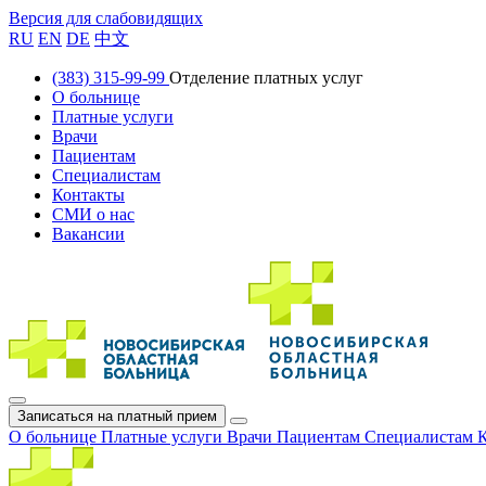
Версия для слабовидящих
RU
EN
DE
中文
(383) 315-99-99
Отделение платных услуг
О больнице
Платные услуги
Врачи
Пациентам
Специалистам
Контакты
СМИ о нас
Вакансии
Записаться на платный прием
О больнице
Платные услуги
Врачи
Пациентам
Специалистам