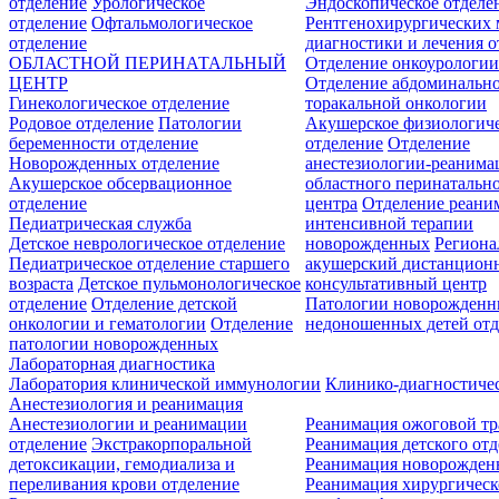
отделение
Урологическое
Эндоскопическое отделе
отделение
Офтальмологическое
Рентгенохирургических 
отделение
диагностики и лечения о
ОБЛАСТНОЙ ПЕРИНАТАЛЬНЫЙ
Отделение онкоурологи
ЦЕНТР
Отделение абдоминальн
Гинекологическое отделение
торакальной онкологии
Родовое отделение
Патологии
Акушерское физиологич
беременности отделение
отделение
Отделение
Новорожденных отделение
анестезиологии-реанима
Акушерское обсервационное
областного перинатальн
отделение
центра
Отделение реани
Педиатрическая служба
интенсивной терапии
Детское неврологическое отделение
новорожденных
Регион
Педиатрическое отделение старшего
акушерский дистанцион
возраста
Детское пульмонологическое
консультативный центр
отделение
Отделение детской
Патологии новорожденн
онкологии и гематологии
Отделение
недоношенных детей отд
патологии новорожденных
Лабораторная диагностика
Лаборатория клинической иммунологии
Клинико-диагностичес
Анестезиология и реанимация
Анестезиологии и реанимации
Реанимация ожоговой т
отделение
Экстракорпоральной
Реанимация детского от
детоксикации, гемодиализа и
Реанимация новорожде
переливания крови отделение
Реанимация хирургическ