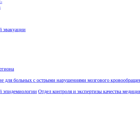
-
в
й эвакуации
егиона
ие для больных с острыми нарушениями мозгового кровообраще
й эпидемиологии
Отдел контроля и экспертизы качества медиц