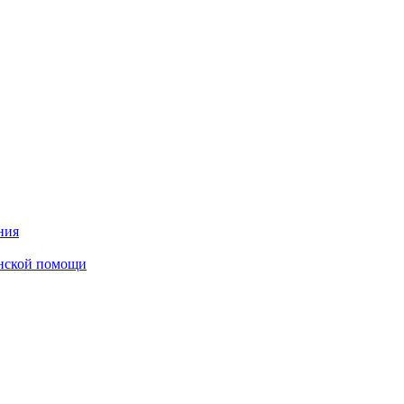
ния
инской помощи