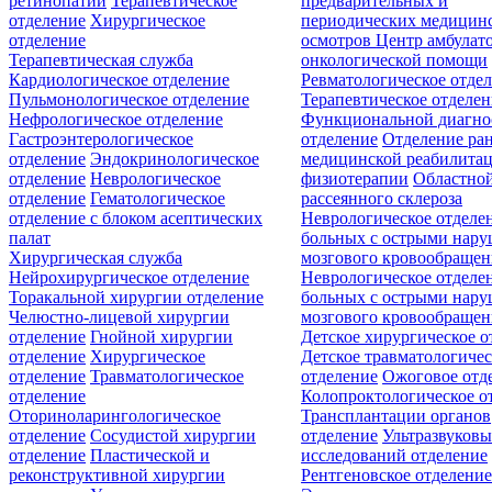
ретинопатии
Терапевтическое
предварительных и
отделение
Хирургическое
периодических медицин
отделение
осмотров
Центр амбулат
Терапевтическая служба
онкологической помощи
Кардиологическое отделение
Ревматологическое отде
Пульмонологическое отделение
Терапевтическое отделе
Нефрологическое отделение
Функциональной диагно
Гастроэнтерологическое
отделение
Отделение ра
отделение
Эндокринологическое
медицинской реабилита
отделение
Неврологическое
физиотерапии
Областной
отделение
Гематологическое
рассеянного склероза
отделение c блоком асептических
Неврологическое отделе
палат
больных с острыми нар
Хирургическая служба
мозгового кровообращен
Нейрохирургическое отделение
Неврологическое отделе
Торакальной хирургии отделение
больных с острыми нар
Челюстно-лицевой хирургии
мозгового кровообращен
отделение
Гнойной хирургии
Детское хирургическое о
отделение
Хирургическое
Детское травматологичес
отделение
Травматологическое
отделение
Ожоговое отд
отделение
Колопроктологическое о
Оториноларингологическое
Трансплантации органов
отделение
Сосудистой хирургии
отделение
Ультразвуков
отделение
Пластической и
исследований отделение
реконструктивной хирургии
Рентгеновское отделени