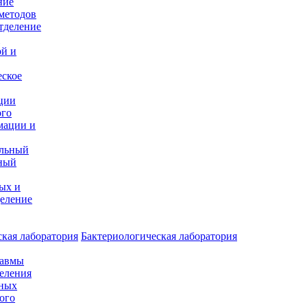
ние
методов
тделение
и
ой и
еское
ции
ого
мации и
альный
ный
ых и
еление
кая лаборатория
Бактериологическая лаборатория
равмы
деления
нных
ого