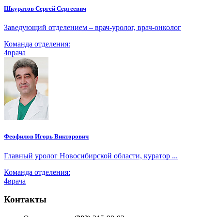
Шкуратов Сергей Сергеевич
Заведующий отделением – врач-уролог, врач-онколог
Команда отделения:
4
врача
Феофилов Игорь Викторович
Главный уролог Новосибирской области, куратор ...
Команда отделения:
4
врача
Контакты