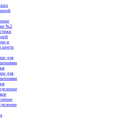
ских
орной
ление
ние №2
стики
нней
ции и
 центр
ние для
ушениями
ия
ние для
ушениями
ия
тделение
кое
еление
тделение
ых
е