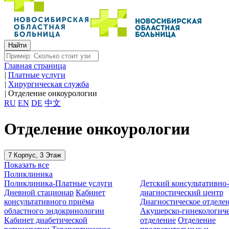
Главная страница
|
Платные услуги
|
Хирургическая служба
|
Отделение онкоурологии
RU
EN
DE
中文
Отделение онкоурологии
7 Корпус, 3 Этаж
Показать все
Поликлиника
Поликлиника-Платные услуги
Детский консультативно
Дневной стационар
Кабинет
диагностический центр
консультативного приёма
Диагностическое отделе
областного эндокринологии
Акушерско-гинекологиче
Кабинет диабетической
отделение
Отделение