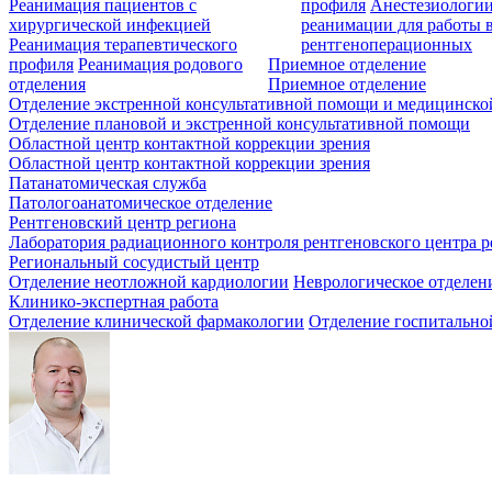
Реанимация пациентов с
профиля
Анестезиологии
хирургической инфекцией
реанимации для работы 
Реанимация терапевтического
рентгеноперационных
профиля
Реанимация родового
Приемное отделение
отделения
Приемное отделение
Отделение экстренной консультативной помощи и медицинско
Отделение плановой и экстренной консультативной помощи
Областной центр контактной коррекции зрения
Областной центр контактной коррекции зрения
Патанатомическая служба
Патологоанатомическое отделение
Рентгеновский центр региона
Лаборатория радиационного контроля рентгеновского центра р
Региональный сосудистый центр
Отделение неотложной кардиологии
Неврологическое отделен
Клинико-экспертная работа
Отделение клинической фармакологии
Отделение госпитально