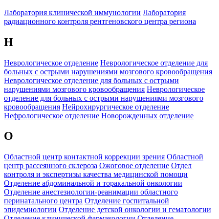
Лаборатория клинической иммунологии
Лаборатория
радиационного контроля рентгеновского центра региона
Н
Неврологическое отделение
Неврологическое отделение для
больных с острыми нарушениями мозгового кровообращения
Неврологическое отделение для больных с острыми
нарушениями мозгового кровообращения
Неврологическое
отделение для больных с острыми нарушениями мозгового
кровообращения
Нейрохирургическое отделение
Нефрологическое отделение
Новорожденных отделение
О
Областной центр контактной коррекции зрения
Областной
центр рассеянного склероза
Ожоговое отделение
Отдел
контроля и экспертизы качества медицинской помощи
Отделение абдоминальной и торакальной онкологии
Отделение анестезиологии-реанимации областного
перинатального центра
Отделение госпитальной
эпидемиологии
Отделение детской онкологии и гематологии
Отделение клинической фармакологии
Отделение