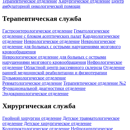
Терапевтическое отделение
Хирургическое отделение
Центр
амбулаторной онкологической помощи
Терапевтическая служба
Гастроэнтерологическое отделение
Гематологическое
отделение c блоком асептических палат
Кардиологическое
отделение
Неврологическое отделение
Неврологическое
отделение для больных с острыми нарушениями мозгового
кровообращения
Неврологическое отделение для больных с острыми
нарушениями мозгового кровообращения
Нефрологическое
отделение
Областной центр рассеянного склероза
Отделение
ранней медицинской реабилитации и физиотерапии
Пульмонологическое отделение
Ревматологическое отделение
Терапевтическое отделение №2
Функциональной диагностики отделение
Эндокринологическое отделение
Хирургическая служба
Гнойной хирургии отделение
Детское травматологическое
отделение
Детское хирургическое отделение
Колопроктологическое отделение
Нейрохирургическое