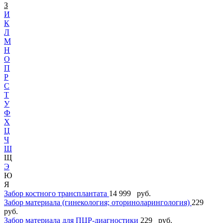
З
И
К
Л
М
Н
О
П
Р
С
Т
У
Ф
Х
Ц
Ч
Ш
Щ
Э
Ю
Я
Забор костного трансплантата
14 999 руб.
Забор материала (гинекология; оториноларингология)
229
руб.
Забор материала для ПЦР-диагностики
229 руб.