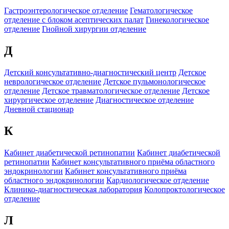
Гастроэнтерологическое отделение
Гематологическое
отделение c блоком асептических палат
Гинекологическое
отделение
Гнойной хирургии отделение
Д
Детский консультативно-диагностический центр
Детское
неврологическое отделение
Детское пульмонологическое
отделение
Детское травматологическое отделение
Детское
хирургическое отделение
Диагностическое отделение
Дневной стационар
К
Кабинет диабетической ретинопатии
Кабинет диабетической
ретинопатии
Кабинет консультативного приёма областного
эндокринологии
Кабинет консультативного приёма
областного эндокринологии
Кардиологическое отделение
Клинико-диагностическая лаборатория
Колопроктологическое
отделение
Л