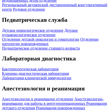
недоношенных детей отделение
Региональный акушерский дистанционный консультативный
центр
Родовое отделение
Педиатрическая служба
Детское неврологическое отделение
Детское
пульмонологическое отделение
Отделение детской онкологии и гематологии
Отделение
патологии новорожденных
Педиатрическое отделение старшего возраста
Лабораторная диагностика
Бактериологическая лаборатория
Клинико-диагностическая лаборатория
Лаборатория клинической иммунологии
Анестезиология и реанимация
Анестезиологии и реанимации отделение
Анестезиологии-
реанимации для работы в рентгеноперационных
Реанимация
детского отделения
Реанимация новорожденных