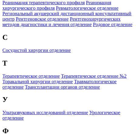
Реанимация терапевтического профиля
Реанимация
хирургического профиля
Ревматологическое отделение
Региональный акушерский дистанционный консультативный
центр
Рентгеновское отделение
Рентгенохирургических
методов диагностики и лечения отделение
Родовое отделение
С
Сосудистой хирургии отделение
Т
Терапевтическое отделение
Терапевтическое отделение №2
Торакальной хирургии отделение
Травматологическое
отделение
Трансплантации органов отделение
У
Ультразвуковых исследований отделение
Урологическое
отделение
Ф