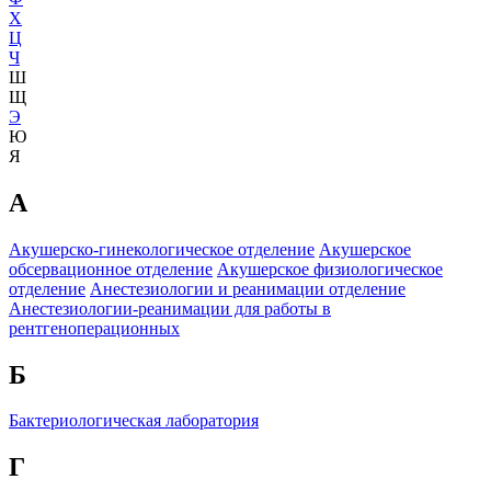
Х
Ц
Ч
Ш
Щ
Э
Ю
Я
А
Акушерско-гинекологическое отделение
Акушерское
обсервационное отделение
Акушерское физиологическое
отделение
Анестезиологии и реанимации отделение
Анестезиологии-реанимации для работы в
рентгеноперационных
Б
Бактериологическая лаборатория
Г