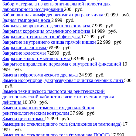
Забор материала из конъюнктивальной полости для
лабораторного исследования
200 руб.
Забрюшинная лимфоденэктомия при раке яичка
91 999 руб.
Задняя тампонада носа
2 999 руб.
Закрытая коррекция отделенного эпифиза
7 999 руб.
Закрытая коррекция отделенного эпифиза
14 999 руб.
Закрытие артерио-венозной фистулы
17 299 руб.
Закрытие внутреннего свища прямой кишки
22 999 руб.
Закрытие илеостомы
69999 руб.
Закрытие колостомы
72999 руб.
Закрытие колостомы/илеостомы
68 999 руб.
Закрытое вправление перелома с внутренней фиксацией
19
999 руб.
Замена нефростомического дренажа
34 999 руб.
Замена носоупоров, ультразвуковая очистка очковых линз
500
руб.
Замена технического паспорта на рентгеновский
диагностический кабинет в связи с истечением срока
действия
10 370 руб.
Замена холангиостомических дренажей под
рентгенологическим контролем
37 999 руб.
Замена цистостомы
15 999 руб.
Замещение стекловидного тела (силиконовая тампонада)
17
999 руб.
Замещение стекловидного тела (тампонада ПФОС)
17 999