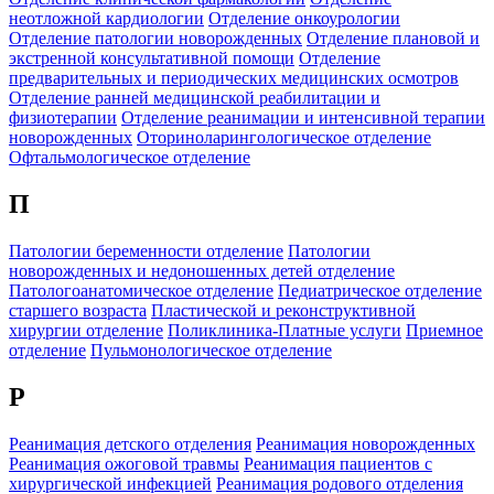
неотложной кардиологии
Отделение онкоурологии
Отделение патологии новорожденных
Отделение плановой и
экстренной консультативной помощи
Отделение
предварительных и периодических медицинских осмотров
Отделение ранней медицинской реабилитации и
физиотерапии
Отделение реанимации и интенсивной терапии
новорожденных
Оториноларингологическое отделение
Офтальмологическое отделение
П
Патологии беременности отделение
Патологии
новорожденных и недоношенных детей отделение
Патологоанатомическое отделение
Педиатрическое отделение
старшего возраста
Пластической и реконструктивной
хирургии отделение
Поликлиника-Платные услуги
Приемное
отделение
Пульмонологическое отделение
Р
Реанимация детского отделения
Реанимация новорожденных
Реанимация ожоговой травмы
Реанимация пациентов с
хирургической инфекцией
Реанимация родового отделения