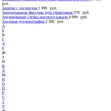
руб.
Занятие с логопедом
1 999 руб.
Запечатывание фиссуры зуба герметиком
570 руб.
Зондирование слезно-носового канала
4 999 руб.
Зондовая дуоденография
2 300 руб.
А
Б
В
Г
Д
Е
Ж
З
И
К
Л
М
Н
О
П
Р
С
Т
У
Ф