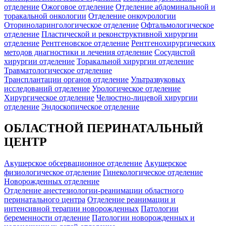
отделение
Ожоговое отделение
Отделение абдоминальной и
торакальной онкологии
Отделение онкоурологии
Оториноларингологическое отделение
Офтальмологическое
отделение
Пластической и реконструктивной хирургии
отделение
Рентгеновское отделение
Рентгенохирургических
методов диагностики и лечения отделение
Сосудистой
хирургии отделение
Торакальной хирургии отделение
Травматологическое отделение
Трансплантации органов отделение
Ультразвуковых
исследований отделение
Урологическое отделение
Хирургическое отделение
Челюстно-лицевой хирургии
отделение
Эндоскопическое отделение
ОБЛАСТНОЙ ПЕРИНАТАЛЬНЫЙ
ЦЕНТР
Акушерское обсервационное отделение
Акушерское
физиологическое отделение
Гинекологическое отделение
Новорожденных отделение
Отделение анестезиологии-реанимации областного
перинатального центра
Отделение реанимации и
интенсивной терапии новорожденных
Патологии
беременности отделение
Патологии новорожденных и