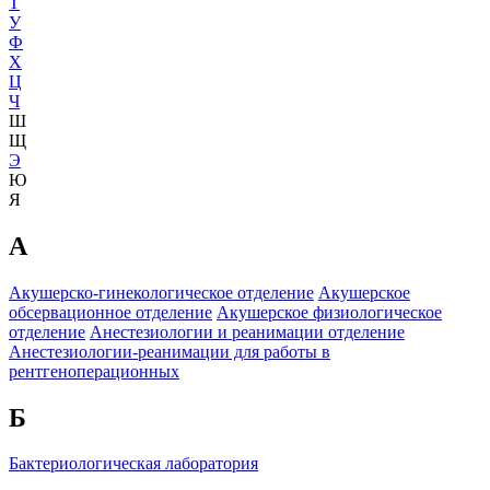
Т
У
Ф
Х
Ц
Ч
Ш
Щ
Э
Ю
Я
А
Акушерско-гинекологическое отделение
Акушерское
обсервационное отделение
Акушерское физиологическое
отделение
Анестезиологии и реанимации отделение
Анестезиологии-реанимации для работы в
рентгеноперационных
Б
Бактериологическая лаборатория