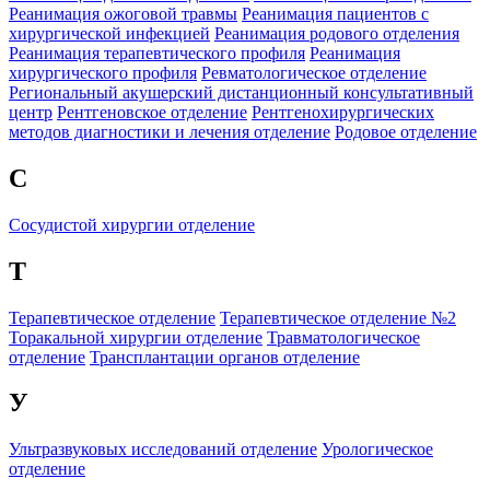
Реанимация ожоговой травмы
Реанимация пациентов с
хирургической инфекцией
Реанимация родового отделения
Реанимация терапевтического профиля
Реанимация
хирургического профиля
Ревматологическое отделение
Региональный акушерский дистанционный консультативный
центр
Рентгеновское отделение
Рентгенохирургических
методов диагностики и лечения отделение
Родовое отделение
С
Сосудистой хирургии отделение
Т
Терапевтическое отделение
Терапевтическое отделение №2
Торакальной хирургии отделение
Травматологическое
отделение
Трансплантации органов отделение
У
Ультразвуковых исследований отделение
Урологическое
отделение