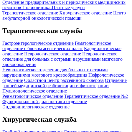
Отделение предварительных и периодических медицинских
осмотров
Поликлиника-Платные услуги
Терапевтическое отделение
Хирургическое отделение
Центр
амбулаторной онкологической помощи
Терапевтическая служба
Гастроэнтерологическое отделение
Гематологическое
отделение c блоком асептических палат
Кардиологическое
отделение
Неврологическое отделение
Неврологическое
отделение для больных с острыми нарушениями мозгового
кровообращения
Неврологическое отделение для больных с острыми
нарушениями мозгового кровообращения
Нефрологическое
отделение
Областной центр рассеянного склероза
Отделение
ранней медицинской реабилитации и физиотерапии
Пульмонологическое отделение
Ревматологическое отделение
Терапевтическое отделение №2
Функциональной диагностики отделение
Эндокринологическое отделение
Хирургическая служба
Гнойной хирургии отделение
Детское травматологическое