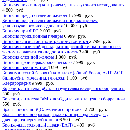
Биопсия почки под контролем ультразвукового исследования
4 800 руб.
Биопсия предстательной железы
15 999 руб.
Биопсия предстательной железы под контролем
ультразвукового исследования
10 300 руб.
Биопсия при ФБС
2 099 руб.
Биопсия пункционная плевры
6 999 руб.
Биопсия слизистой глотки; слизистой носа
2 799 руб.
Биопсия слизистой двенадцатиперстной кишки с экспресс-
тестом на лактазную недостаточность
3 400 руб.
Биопсия слюнной железы
1 800 руб.
Биопсия трансторакальная легкого
7 999 руб.
Биопсия шейки матки
4 999 руб.
Биохимический базовый комплекс (общий белок, АЛТ, АСТ,
билирубин, мочевина, глюкоза)
1 100 руб.
Блефарорафия
9 999 руб.
Борелии, антитела IgG к возбудителям клещевого боррелиоза
550 руб.
Борелии, антитела IgМ к возбудителям клещевого боррелиоза
550 руб.
Браш - биопсия БДС, желчного протока
12 700 руб.
Браш - биопсия бронхов, трахеи, пищевода, желудка,
двенадцатиперстной кишки
6 500 руб.
Бронхо-альвеолярный лаваж (БАЛ)
1 499 руб.