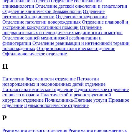
перинатального центра
Отделение госпитальной
эпидемиологии
Отделение детской онкологии и гематологии
Отделение клинической фармакологии
Отделение
неотложной кардиологии
Отделение онкоурологии
Отделение патологии новорожденных
Отделение плановой и
экстренной консультативной помощи
Отделение
предварительных и периодических медицинских осмотров
Отделение ранней медицинской реабилитации и
физиотерапии
Отделение реанимации и интенсивной терапии
новорожденных
Оториноларингологическое отделение
Офтальмологическое отделение
П
Патологии беременности отделение
Патологии
новорожденных и недоношенных детей отделение
Патологоанатомическое отделение
Педиатрическое отделение
старшего возраста
Пластической и реконструктивной
хирургии отделение
Поликлиника-Платные услуги
Приемное
отделение
Пульмонологическое отделение
Р
Реанимация детского отделения
Реанимация новорожденных