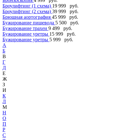
Бронхоскопия
4 999 руб.
Броулифтинг (1 схема)
19 999 руб.
Броулифтинг (2 схема)
39 999 руб.
Брюшная аортография
45 999 руб.
Бужирование пищевода
5 500 руб.
Бужирование трахеи
9 499 руб.
Бужирование уретры
15 999 руб.
Бужирование уретры
5 999 руб.
А
Б
В
Г
Д
Е
Ж
З
И
К
Л
М
Н
О
П
Р
С