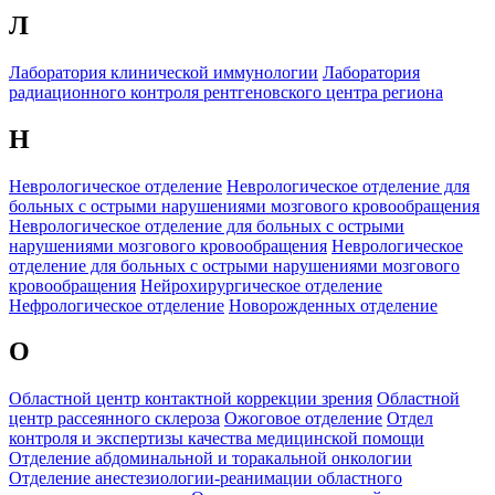
Л
Лаборатория клинической иммунологии
Лаборатория
радиационного контроля рентгеновского центра региона
Н
Неврологическое отделение
Неврологическое отделение для
больных с острыми нарушениями мозгового кровообращения
Неврологическое отделение для больных с острыми
нарушениями мозгового кровообращения
Неврологическое
отделение для больных с острыми нарушениями мозгового
кровообращения
Нейрохирургическое отделение
Нефрологическое отделение
Новорожденных отделение
О
Областной центр контактной коррекции зрения
Областной
центр рассеянного склероза
Ожоговое отделение
Отдел
контроля и экспертизы качества медицинской помощи
Отделение абдоминальной и торакальной онкологии
Отделение анестезиологии-реанимации областного