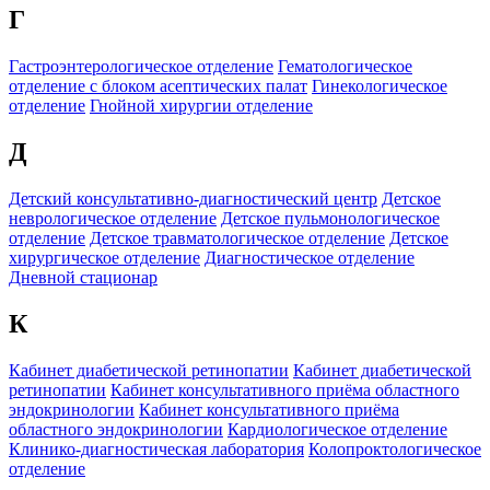
Г
Гастроэнтерологическое отделение
Гематологическое
отделение c блоком асептических палат
Гинекологическое
отделение
Гнойной хирургии отделение
Д
Детский консультативно-диагностический центр
Детское
неврологическое отделение
Детское пульмонологическое
отделение
Детское травматологическое отделение
Детское
хирургическое отделение
Диагностическое отделение
Дневной стационар
К
Кабинет диабетической ретинопатии
Кабинет диабетической
ретинопатии
Кабинет консультативного приёма областного
эндокринологии
Кабинет консультативного приёма
областного эндокринологии
Кардиологическое отделение
Клинико-диагностическая лаборатория
Колопроктологическое
отделение