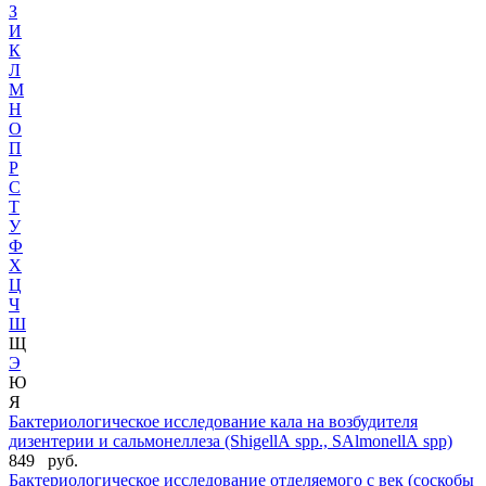
З
И
К
Л
М
Н
О
П
Р
С
Т
У
Ф
Х
Ц
Ч
Ш
Щ
Э
Ю
Я
Бактериологическое исследование кала на возбудителя
дизентерии и сальмонеллеза (ShigellА spp., SАlmonellА spp)
849 руб.
Бактериологическое исследование отделяемого с век (соскобы