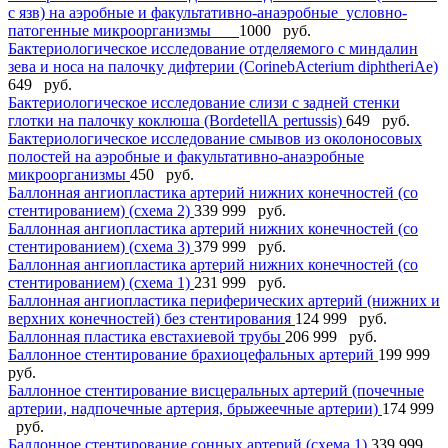
с язв) на аэробные и факультативно-анаэробные условно-
патогенные микроорганизмы
1000 руб.
Бактериологическое исследование отделяемого с миндалин
зева и носа на палочку дифтерии (CorinebАcterium diphtheriАe)
649 руб.
Бактериологическое исследование слизи с задней стенки
глотки на палочку коклюша (BordetellА pertussis)
649 руб.
Бактериологическое исследование смывов из околоносовых
полостей на аэробные и факультативно-анаэробные
микроорганизмы
450 руб.
Баллонная ангиопластика артерий нижних конечностей (со
стентированием) (схема 2)
339 999 руб.
Баллонная ангиопластика артерий нижних конечностей (со
стентированием) (схема 3)
379 999 руб.
Баллонная ангиопластика артерий нижних конечностей (со
стентированием) (схема 1)
231 999 руб.
Баллонная ангиопластика периферических артерий (нижних и
верхних конечностей) без стентирования
124 999 руб.
Баллонная пластика евстахиевой трубы
206 999 руб.
Баллонное стентирование брахиоцефальных артерий
199 999
руб.
Баллонное стентирование висцеральных артерий (почечные
артерии, надпочечные артерия, брыжеечные артерии)
174 999
руб.
Баллонное стентирование сонных артерий (схема 1)
339 999