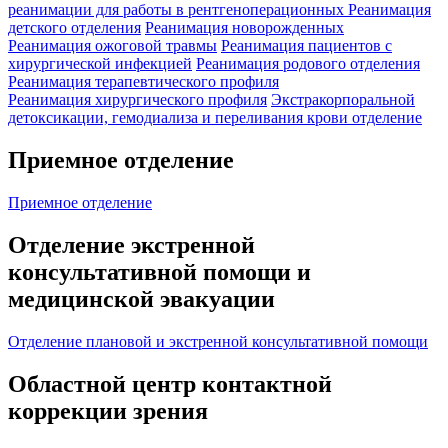
реанимации для работы в рентгеноперационных
Реанимация
детского отделения
Реанимация новорожденных
Реанимация ожоговой травмы
Реанимация пациентов с
хирургической инфекцией
Реанимация родового отделения
Реанимация терапевтического профиля
Реанимация хирургического профиля
Экстракорпоральной
детоксикации, гемодиализа и переливания крови отделение
Приемное отделение
Приемное отделение
Отделение экстренной
консультативной помощи и
медицинской эвакуации
Отделение плановой и экстренной консультативной помощи
Областной центр контактной
коррекции зрения