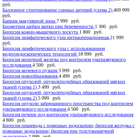
руб.
Баллонное стентирование сонных артерий (схема 2)
469 999
руб.
Барраж макулярной зоны
7 999 руб.
Биометрия шейки матки при беременности
1 300 руб.
Биопсия кожно-мышечного лоскута
1 800 руб.
Биопсия лимфатического узла интраоперационная
21 999
руб.
Биопсия лимфотического узла с использованием
видеоэндоскопических технологий
18 999 руб.
Биопсия молочной железы под контролем ультразвукового
исследования
4 500 руб.
Биопсия мочевого пузыря
3 999 руб.
Биопсия новообразования
4 499 руб.
Биопсия опухолей, опухолеподобных образований мягких
тканей (схема 1)
3 499 руб.
Биопсия опухолей, опухолеподобных образований мягких
тканей (схема 2)
5 999 руб.
Биопсия опухоли забрюшинного пространства под контролем
ультразвукового исследования
4 500 руб.
Биопсия печени под контролем ультразвукового исследования
4 800 руб.
Биопсия пищевода с помощью эндоскопии; биопсия желудка с
помощью эндоскопии; биопсия при толстокишечной
эндоскопии
2 099 руб.