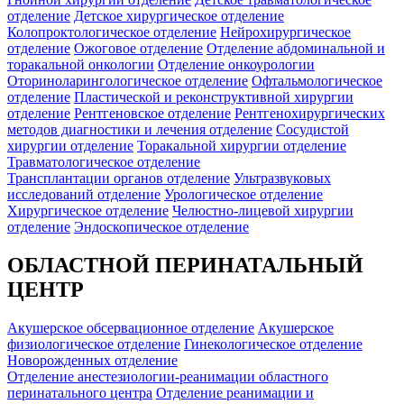
отделение
Детское хирургическое отделение
Колопроктологическое отделение
Нейрохирургическое
отделение
Ожоговое отделение
Отделение абдоминальной и
торакальной онкологии
Отделение онкоурологии
Оториноларингологическое отделение
Офтальмологическое
отделение
Пластической и реконструктивной хирургии
отделение
Рентгеновское отделение
Рентгенохирургических
методов диагностики и лечения отделение
Сосудистой
хирургии отделение
Торакальной хирургии отделение
Травматологическое отделение
Трансплантации органов отделение
Ультразвуковых
исследований отделение
Урологическое отделение
Хирургическое отделение
Челюстно-лицевой хирургии
отделение
Эндоскопическое отделение
ОБЛАСТНОЙ ПЕРИНАТАЛЬНЫЙ
ЦЕНТР
Акушерское обсервационное отделение
Акушерское
физиологическое отделение
Гинекологическое отделение
Новорожденных отделение
Отделение анестезиологии-реанимации областного
перинатального центра
Отделение реанимации и