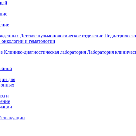
ный
ение
и
ение
ожденных
Детское пульмонологическое отделение
Педиатрическо
 онкологии и гематологии
ие
Клинико-диагностическая лаборатория
Лаборатория клиничес
и
нойной
ции для
ионных
за и
ление
имации
й эвакуации