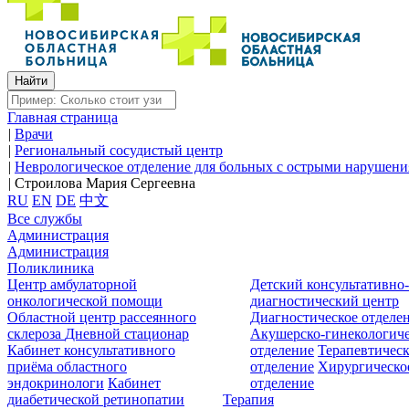
Главная страница
|
Врачи
|
Региональный сосудистый центр
|
Неврологическое отделение для больных с острыми нарушен
|
Строилова Мария Сергеевна
RU
EN
DE
中文
Все службы
Администрация
Администрация
Поликлиника
Центр амбулаторной
Детский консультативно
онкологической помощи
диагностический центр
Областной центр рассеянного
Диагностическое отделе
склероза
Дневной стационар
Акушерско-гинекологиче
Кабинет консультативного
отделение
Терапевтическ
приёма областного
отделение
Хирургическо
эндокринологи
Кабинет
отделение
диабетической ретинопатии
Терапия