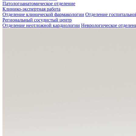
Патологоанатомическое отделение
Клинико-экспертная работа
Отделение клинической фармакологии
Отделение госпитально
Региональный сосудистый центр
Отделение неотложной кардиологии
Неврологическое отделен