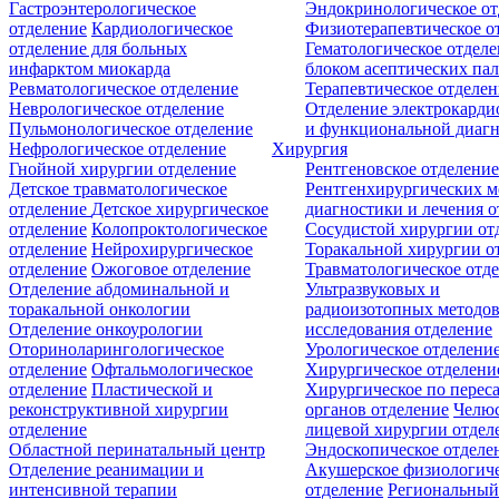
Гастроэнтерологическое
Эндокринологическое от
отделение
Кардиологическое
Физиотерапевтическое о
отделение для больных
Гематологическое отделе
инфарктом миокарда
блоком асептических пал
Ревматологическое отделение
Терапевтическое отделе
Неврологическое отделение
Отделение электрокарди
Пульмонологическое отделение
и функциональной диаг
Нефрологическое отделение
Хирургия
Гнойной хирургии отделение
Рентгеновское отделени
Детское травматологическое
Рентгенхирургических м
отделение
Детское хирургическое
диагностики и лечения о
отделение
Колопроктологическое
Сосудистой хирургии от
отделение
Нейрохирургическое
Торакальной хирургии о
отделение
Ожоговое отделение
Травматологическое отд
Отделение абдоминальной и
Ультразвуковых и
торакальной онкологии
радиоизотопных методо
Отделение онкоурологии
исследования отделение
Оториноларингологическое
Урологическое отделени
отделение
Офтальмологическое
Хирургическое отделени
отделение
Пластической и
Хирургическое по перес
реконструктивной хирургии
органов отделение
Челюс
отделение
лицевой хирургии отдел
Областной перинатальный центр
Эндоскопическое отделе
Отделение реанимации и
Акушерское физиологич
интенсивной терапии
отделение
Региональны