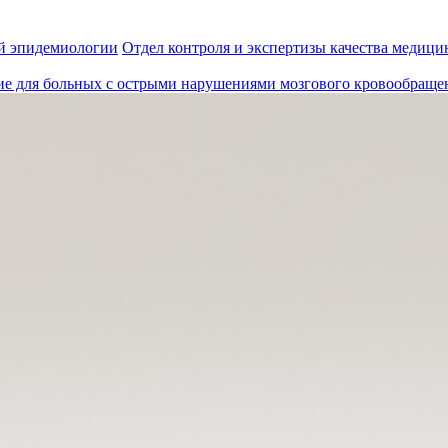
й эпидемиологии
Отдел контроля и экспертизы качества медиц
ие для больных с острыми нарушениями мозгового кровообраще