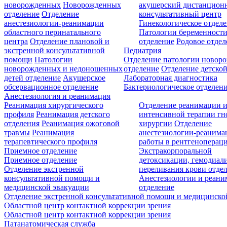
новорожденных
Новорожденных
акушерский дистанцион
отделение
Отделение
консультативный центр
анестезиологии-реанимации
Гинекологическое отдел
областного перинатального
Патологии беременност
центра
Отделение плановой и
отделение
Родовое отдел
экстренной консультативной
Педиатрия
помощи
Патологии
Отделение патологии новор
новорожденных и недоношенных
отделение
Отделение детской
детей отделение
Акушерское
Лабораторная диагностика
обсервационное отделение
Бактериологическое отделен
Анестезиология и реанимация
Реанимация хирургического
Отделение реанимации 
профиля
Реанимация детского
интенсивной терапии г
отделения
Реанимация ожоговой
хирургии
Отделение
травмы
Реанимация
анестезиологии-реанима
терапевтического профиля
работы в рентгеноперац
Приемное отделение
Экстракорпоральной
Приемное отделение
детоксикации, гемодиали
Отделение экстренной
переливания крови отде
консультативной помощи и
Анестезиологии и реан
медицинской эвакуации
отделение
Отделение экстренной консультативной помощи и медицинско
Областной центр контактной коррекции зрения
Областной центр контактной коррекции зрения
Патанатомическая служба