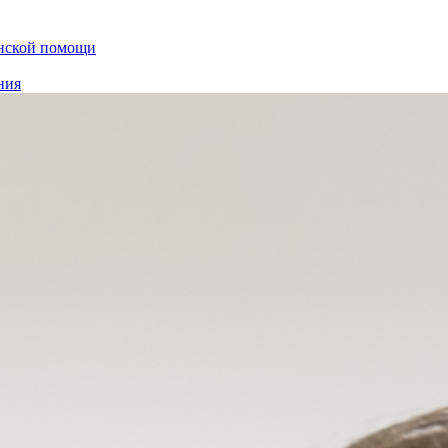
инской помощи
ния