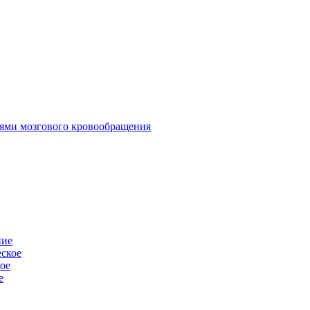
иями мозгового кровообращения
-
ние
ское
ое
е