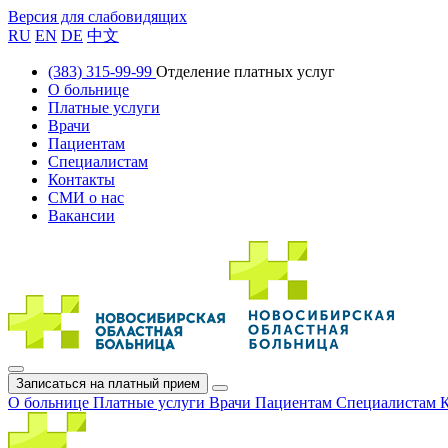
Версия для слабовидящих
RU
EN
DE
中文
(383) 315-99-99
Отделение платных услуг
О больнице
Платные услуги
Врачи
Пациентам
Специалистам
Контакты
СМИ о нас
Вакансии
Записаться на платный прием
О больнице
Платные услуги
Врачи
Пациентам
Специалистам