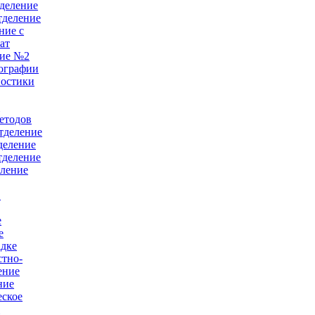
деление
тделение
ние с
ат
ние №2
ографии
ностики
е
етодов
тделение
деление
тделение
еление
в
е
е
адке
тно-
ение
ние
еское
й