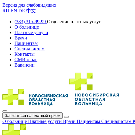
Версия для слабовидящих
RU
EN
DE
中文
(383) 315-99-99
Отделение платных услуг
О больнице
Платные услуги
Врачи
Пациентам
Специалистам
Контакты
СМИ о нас
Вакансии
Записаться на платный прием
О больнице
Платные услуги
Врачи
Пациентам
Специалистам