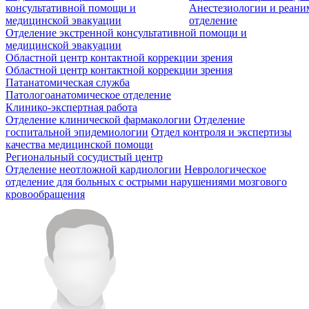
консультативной помощи и
Анестезиологии и реан
медицинской эвакуации
отделение
Отделение экстренной консультативной помощи и
медицинской эвакуации
Областной центр контактной коррекции зрения
Областной центр контактной коррекции зрения
Патанатомическая служба
Патологоанатомическое отделение
Клинико-экспертная работа
Отделение клинической фармакологии
Отделение
госпитальной эпидемиологии
Отдел контроля и экспертизы
качества медицинской помощи
Региональный сосудистый центр
Отделение неотложной кардиологии
Неврологическое
отделение для больных с острыми нарушениями мозгового
кровообращения