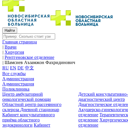
Главная страница
|
Врачи
|
Хирургия
|
Рентгеновское отделение
|
Шамсиев Аъзамжон Фахридинович
RU
EN
DE
中文
Все службы
Администрация
Администрация
Поликлиника
Центр амбулаторной
Детский консультативно
онкологической помощи
диагностический центр
Областной центр рассеянного
Диагностическое отделе
склероза
Дневной стационар
Акушерско-гинекологиче
Кабинет консультативного
отделение
Терапевтическ
приёма областного
отделение
Хирургическо
эндокринологи
Кабинет
отделение