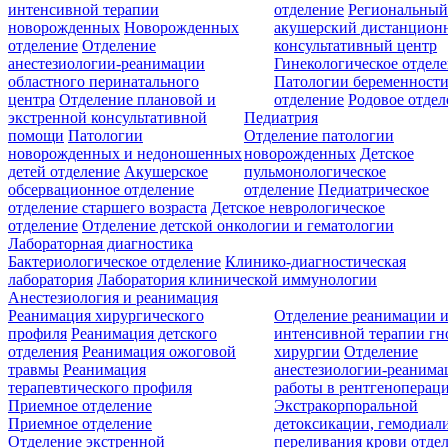
интенсивной терапии
отделение
Региональны
новорожденных
Новорожденных
акушерский дистанцион
отделение
Отделение
консультативный центр
анестезиологии-реанимации
Гинекологическое отдел
областного перинатального
Патологии беременност
центра
Отделение плановой и
отделение
Родовое отдел
экстренной консультативной
Педиатрия
помощи
Патологии
Отделение патологии
новорожденных и недоношенных
новорожденных
Детское
детей отделение
Акушерское
пульмонологическое
обсервационное отделение
отделение
Педиатрическое
отделение старшего возраста
Детское неврологическое
отделение
Отделение детской онкологии и гематологии
Лабораторная диагностика
Бактериологическое отделение
Клинико-диагностическая
лаборатория
Лаборатория клинической иммунологии
Анестезиология и реанимация
Реанимация хирургического
Отделение реанимации 
профиля
Реанимация детского
интенсивной терапии г
отделения
Реанимация ожоговой
хирургии
Отделение
травмы
Реанимация
анестезиологии-реанима
терапевтического профиля
работы в рентгеноперац
Приемное отделение
Экстракорпоральной
Приемное отделение
детоксикации, гемодиали
Отделение экстренной
переливания крови отде