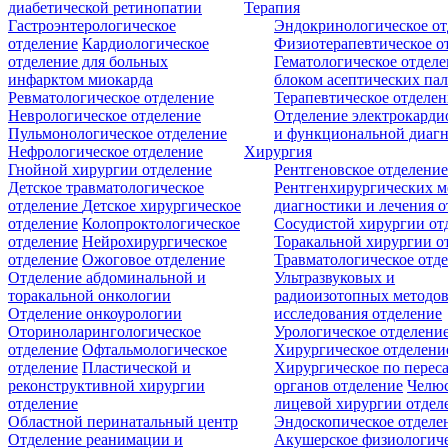
диабетической ретинопатии
Терапия
Гастроэнтерологическое
Эндокринологическое от
отделение
Кардиологическое
Физиотерапевтическое о
отделение для больных
Гематологическое отделе
инфарктом миокарда
блоком асептических пал
Ревматологическое отделение
Терапевтическое отделе
Неврологическое отделение
Отделение электрокарди
Пульмонологическое отделение
и функциональной диаг
Нефрологическое отделение
Хирургия
Гнойной хирургии отделение
Рентгеновское отделени
Детское травматологическое
Рентгенхирургических м
отделение
Детское хирургическое
диагностики и лечения о
отделение
Колопроктологическое
Сосудистой хирургии от
отделение
Нейрохирургическое
Торакальной хирургии о
отделение
Ожоговое отделение
Травматологическое отд
Отделение абдоминальной и
Ультразвуковых и
торакальной онкологии
радиоизотопных методо
Отделение онкоурологии
исследования отделение
Оториноларингологическое
Урологическое отделени
отделение
Офтальмологическое
Хирургическое отделени
отделение
Пластической и
Хирургическое по перес
реконструктивной хирургии
органов отделение
Челюс
отделение
лицевой хирургии отдел
Областной перинатальный центр
Эндоскопическое отделе
Отделение реанимации и
Акушерское физиологич