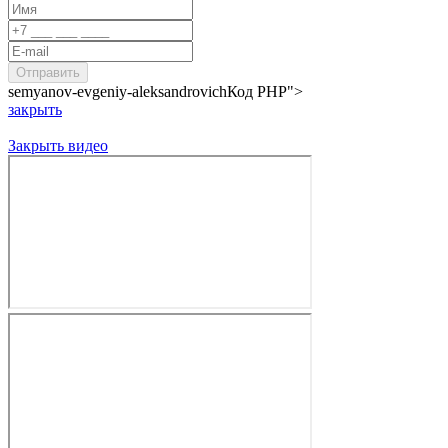
semyanov-evgeniy-aleksandrovich
Код PHP
">
закрыть
Закрыть видео