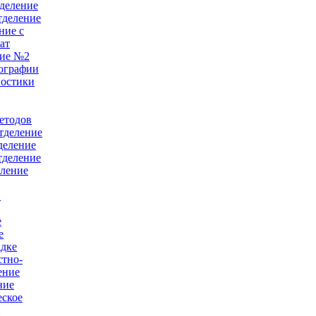
деление
тделение
ние с
ат
ние №2
ографии
ностики
е
етодов
тделение
деление
тделение
еление
в
е
е
адке
тно-
ение
ние
еское
й