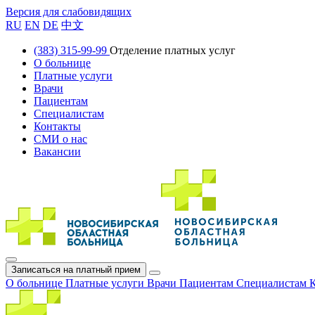
Версия для слабовидящих
RU
EN
DE
中文
(383) 315-99-99
Отделение платных услуг
О больнице
Платные услуги
Врачи
Пациентам
Специалистам
Контакты
СМИ о нас
Вакансии
Записаться на платный прием
О больнице
Платные услуги
Врачи
Пациентам
Специалистам