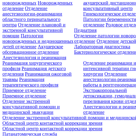
новорожденных
Новорожденных
акушерский дистанцион
отделение
Отделение
консультативный центр
анестезиологии-реанимации
Гинекологическое отдел
областного перинатального
Патологии беременност
центра
Отделение плановой и
отделение
Родовое отдел
экстренной консультативной
Педиатрия
помощи
Патологии
Отделение патологии новор
новорожденных и недоношенных
отделение
Отделение детской
детей отделение
Акушерское
Лабораторная диагностика
обсервационное отделение
Бактериологическое отделен
Анестезиология и реанимация
Реанимация хирургического
Отделение реанимации 
профиля
Реанимация детского
интенсивной терапии г
отделения
Реанимация ожоговой
хирургии
Отделение
травмы
Реанимация
анестезиологии-реанима
терапевтического профиля
работы в рентгеноперац
Приемное отделение
Экстракорпоральной
Приемное отделение
детоксикации, гемодиали
Отделение экстренной
переливания крови отде
консультативной помощи и
Анестезиологии и реан
медицинской эвакуации
отделение
Отделение экстренной консультативной помощи и медицинско
Областной центр контактной коррекции зрения
Областной центр контактной коррекции зрения
Патанатомическая служба