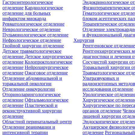
Гастроэнтерологическое
Эндокринологическое от
отделение
Кардиологическое
Физиотерапевтическое о
отделение для больных
Гематологическое отделе
инфарктом миокарда
блоком асептических пал
Ревматологическое отделение
Терапевтическое отделе
Неврологическое отделение
Отделение электрокарди
Пульмонологическое отделение
и функциональной диаг
Нефрологическое отделение
Хирургия
Гнойной хирургии отделение
Рентгеновское отделени
Детское травматологическое
Рентгенхирургических м
отделение
Детское хирургическое
диагностики и лечения о
отделение
Колопроктологическое
Сосудистой хирургии от
отделение
Нейрохирургическое
Торакальной хирургии о
отделение
Ожоговое отделение
Травматологическое отд
Отделение абдоминальной и
Ультразвуковых и
торакальной онкологии
радиоизотопных методо
Отделение онкоурологии
исследования отделение
Оториноларингологическое
Урологическое отделени
отделение
Офтальмологическое
Хирургическое отделени
отделение
Пластической и
Хирургическое по перес
реконструктивной хирургии
органов отделение
Челюс
отделение
лицевой хирургии отдел
Областной перинатальный центр
Эндоскопическое отделе
Отделение реанимации и
Акушерское физиологич
интенсивной терапии
отделение
Региональны