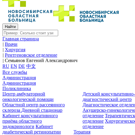
Главная страница
|
Врачи
|
Хирургия
|
Рентгеновское отделение
|
Семьянов Евгений Александрович
RU
EN
DE
中文
Все службы
Администрация
Администрация
Поликлиника
Центр амбулаторной
Детский консультативно
онкологической помощи
диагностический центр
Областной центр рассеянного
Диагностическое отделе
склероза
Дневной стационар
Акушерско-гинекологиче
Кабинет консультативного
отделение
Терапевтическ
приёма областного
отделение
Хирургическо
эндокринологи
Кабинет
отделение
диабетической ретинопатии
Терапия