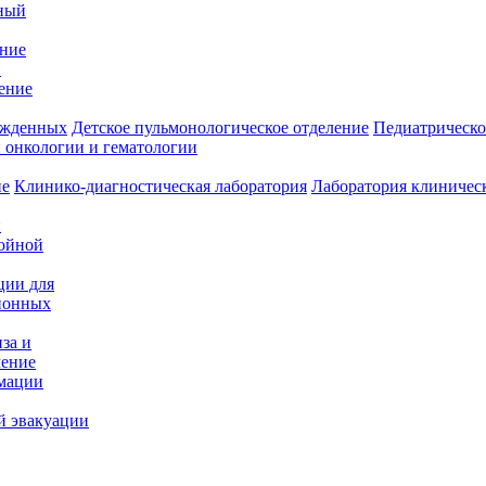
ный
ение
и
ение
ожденных
Детское пульмонологическое отделение
Педиатрическо
 онкологии и гематологии
ие
Клинико-диагностическая лаборатория
Лаборатория клиничес
и
нойной
ции для
ионных
за и
ление
имации
й эвакуации