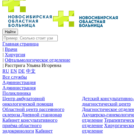
Главная страница
|
Врачи
|
Хирургия
|
Офтальмологическое отделение
|
Расстрига Ульяна Игоревна
RU
EN
DE
中文
Все службы
Администрация
Администрация
Поликлиника
Центр амбулаторной
Детский консультативно
онкологической помощи
диагностический центр
Областной центр рассеянного
Диагностическое отделе
склероза
Дневной стационар
Акушерско-гинекологиче
Кабинет консультативного
отделение
Терапевтическ
приёма областного
отделение
Хирургическо
эндокринологи
Кабинет
отделение