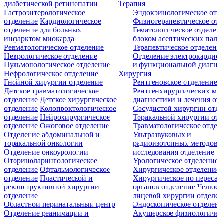
диабетической ретинопатии
Терапия
Гастроэнтерологическое
Эндокринологическое от
отделение
Кардиологическое
Физиотерапевтическое о
отделение для больных
Гематологическое отделе
инфарктом миокарда
блоком асептических пал
Ревматологическое отделение
Терапевтическое отделе
Неврологическое отделение
Отделение электрокарди
Пульмонологическое отделение
и функциональной диаг
Нефрологическое отделение
Хирургия
Гнойной хирургии отделение
Рентгеновское отделени
Детское травматологическое
Рентгенхирургических м
отделение
Детское хирургическое
диагностики и лечения о
отделение
Колопроктологическое
Сосудистой хирургии от
отделение
Нейрохирургическое
Торакальной хирургии о
отделение
Ожоговое отделение
Травматологическое отд
Отделение абдоминальной и
Ультразвуковых и
торакальной онкологии
радиоизотопных методо
Отделение онкоурологии
исследования отделение
Оториноларингологическое
Урологическое отделени
отделение
Офтальмологическое
Хирургическое отделени
отделение
Пластической и
Хирургическое по перес
реконструктивной хирургии
органов отделение
Челюс
отделение
лицевой хирургии отдел
Областной перинатальный центр
Эндоскопическое отделе
Отделение реанимации и
Акушерское физиологич