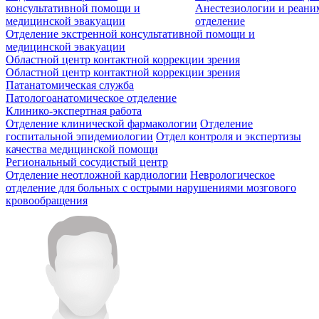
консультативной помощи и
Анестезиологии и реан
медицинской эвакуации
отделение
Отделение экстренной консультативной помощи и
медицинской эвакуации
Областной центр контактной коррекции зрения
Областной центр контактной коррекции зрения
Патанатомическая служба
Патологоанатомическое отделение
Клинико-экспертная работа
Отделение клинической фармакологии
Отделение
госпитальной эпидемиологии
Отдел контроля и экспертизы
качества медицинской помощи
Региональный сосудистый центр
Отделение неотложной кардиологии
Неврологическое
отделение для больных с острыми нарушениями мозгового
кровообращения