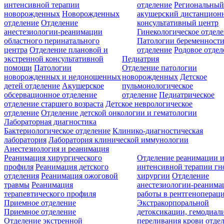
интенсивной терапии
отделение
Региональны
новорожденных
Новорожденных
акушерский дистанцион
отделение
Отделение
консультативный центр
анестезиологии-реанимации
Гинекологическое отдел
областного перинатального
Патологии беременност
центра
Отделение плановой и
отделение
Родовое отдел
экстренной консультативной
Педиатрия
помощи
Патологии
Отделение патологии
новорожденных и недоношенных
новорожденных
Детское
детей отделение
Акушерское
пульмонологическое
обсервационное отделение
отделение
Педиатрическое
отделение старшего возраста
Детское неврологическое
отделение
Отделение детской онкологии и гематологии
Лабораторная диагностика
Бактериологическое отделение
Клинико-диагностическая
лаборатория
Лаборатория клинической иммунологии
Анестезиология и реанимация
Реанимация хирургического
Отделение реанимации 
профиля
Реанимация детского
интенсивной терапии г
отделения
Реанимация ожоговой
хирургии
Отделение
травмы
Реанимация
анестезиологии-реанима
терапевтического профиля
работы в рентгеноперац
Приемное отделение
Экстракорпоральной
Приемное отделение
детоксикации, гемодиали
Отделение экстренной
переливания крови отде