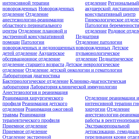
интенсивной терапии
отделение
Региональны
новорожденных
Новорожденных
акушерский дистанцион
отделение
Отделение
консультативный центр
анестезиологии-реанимации
Гинекологическое отдел
областного перинатального
Патологии беременност
центра
Отделение плановой и
отделение
Родовое отдел
экстренной консультативной
Педиатрия
помощи
Патологии
Отделение патологии
новорожденных и недоношенных
новорожденных
Детское
детей отделение
Акушерское
пульмонологическое
обсервационное отделение
отделение
Педиатрическое
отделение старшего возраста
Детское неврологическое
отделение
Отделение детской онкологии и гематологии
Лабораторная диагностика
Бактериологическое отделение
Клинико-диагностическая
лаборатория
Лаборатория клинической иммунологии
Анестезиология и реанимация
Реанимация хирургического
Отделение реанимации 
профиля
Реанимация детского
интенсивной терапии г
отделения
Реанимация ожоговой
хирургии
Отделение
травмы
Реанимация
анестезиологии-реанима
терапевтического профиля
работы в рентгеноперац
Приемное отделение
Экстракорпоральной
Приемное отделение
детоксикации, гемодиали
Отделение экстренной
переливания крови отде