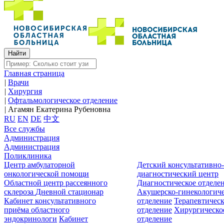
Главная страница
|
Врачи
|
Хирургия
|
Офтальмологическое отделение
|
Агамян Екатерина Рубеновна
RU
EN
DE
中文
Все службы
Администрация
Администрация
Поликлиника
Центр амбулаторной
Детский консультативно
онкологической помощи
диагностический центр
Областной центр рассеянного
Диагностическое отделе
склероза
Дневной стационар
Акушерско-гинекологиче
Кабинет консультативного
отделение
Терапевтическ
приёма областного
отделение
Хирургическо
эндокринологи
Кабинет
отделение