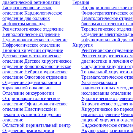
диабетической ретинопатии
Терапия
Гастроэнтерологическое
Эндокринологическое от
отделение
Кардиологическое
Физиотерапевтическое о
отделение для больных
Гематологическое отделе
инфарктом миокарда
блоком асептических пал
Ревматологическое отделение
Терапевтическое отделе
Неврологическое отделение
Отделение электрокарди
Пульмонологическое отделение
и функциональной диаг
Нефрологическое отделение
Хирургия
Гнойной хирургии отделение
Рентгеновское отделени
Детское травматологическое
Рентгенхирургических м
отделение
Детское хирургическое
диагностики и лечения о
отделение
Колопроктологическое
Сосудистой хирургии от
отделение
Нейрохирургическое
Торакальной хирургии о
отделение
Ожоговое отделение
Травматологическое отд
Отделение абдоминальной и
Ультразвуковых и
торакальной онкологии
радиоизотопных методо
Отделение онкоурологии
исследования отделение
Оториноларингологическое
Урологическое отделени
отделение
Офтальмологическое
Хирургическое отделени
отделение
Пластической и
Хирургическое по перес
реконструктивной хирургии
органов отделение
Челюс
отделение
лицевой хирургии отдел
Областной перинатальный центр
Эндоскопическое отделе
Отделение реанимации и
Акушерское физиологич