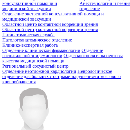
консультативной помощи и
Анестезиологии и реан
медицинской эвакуации
отделение
Отделение экстренной консультативной помощи и
медицинской эвакуации
Областной центр контактной коррекции зрения
Областной центр контактной коррекции зрения
Патанатомическая служба
Патологоанатомическое отделение
Клинико-экспертная работа
Отделение клинической фармакологии
Отделение
госпитальной эпидемиологии
Отдел контроля и экспертизы
качества медицинской помощи
Региональный сосудистый центр
Отделение неотложной кардиологии
Неврологическое
отделение для больных с острыми нарушениями мозгового
кровообращения