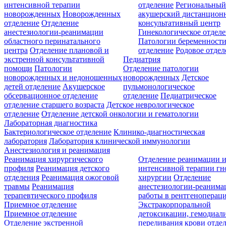
интенсивной терапии
отделение
Региональны
новорожденных
Новорожденных
акушерский дистанцион
отделение
Отделение
консультативный центр
анестезиологии-реанимации
Гинекологическое отдел
областного перинатального
Патологии беременност
центра
Отделение плановой и
отделение
Родовое отдел
экстренной консультативной
Педиатрия
помощи
Патологии
Отделение патологии
новорожденных и недоношенных
новорожденных
Детское
детей отделение
Акушерское
пульмонологическое
обсервационное отделение
отделение
Педиатрическое
отделение старшего возраста
Детское неврологическое
отделение
Отделение детской онкологии и гематологии
Лабораторная диагностика
Бактериологическое отделение
Клинико-диагностическая
лаборатория
Лаборатория клинической иммунологии
Анестезиология и реанимация
Реанимация хирургического
Отделение реанимации 
профиля
Реанимация детского
интенсивной терапии г
отделения
Реанимация ожоговой
хирургии
Отделение
травмы
Реанимация
анестезиологии-реанима
терапевтического профиля
работы в рентгеноперац
Приемное отделение
Экстракорпоральной
Приемное отделение
детоксикации, гемодиали
Отделение экстренной
переливания крови отде