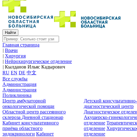
Главная страница
|
Врачи
|
Хирургия
|
Нейрохирургическое отделение
|
Кылданов Ильяс Кадырович
RU
EN
DE
中文
Все службы
Администрация
Администрация
Поликлиника
Центр амбулаторной
Детский консультативно
онкологической помощи
диагностический центр
Областной центр рассеянного
Диагностическое отделе
склероза
Дневной стационар
Акушерско-гинекологиче
Кабинет консультативного
отделение
Терапевтическ
приёма областного
отделение
Хирургическо
эндокринологи
Кабинет
отделение