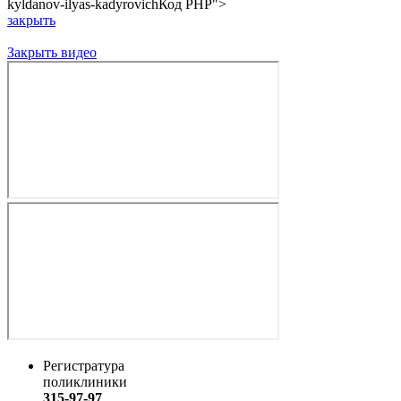
kyldanov-ilyas-kadyrovich
Код PHP
">
закрыть
Закрыть видео
Регистратура
поликлиники
315-97-97