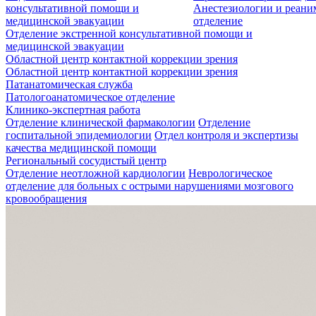
консультативной помощи и
Анестезиологии и реан
медицинской эвакуации
отделение
Отделение экстренной консультативной помощи и
медицинской эвакуации
Областной центр контактной коррекции зрения
Областной центр контактной коррекции зрения
Патанатомическая служба
Патологоанатомическое отделение
Клинико-экспертная работа
Отделение клинической фармакологии
Отделение
госпитальной эпидемиологии
Отдел контроля и экспертизы
качества медицинской помощи
Региональный сосудистый центр
Отделение неотложной кардиологии
Неврологическое
отделение для больных с острыми нарушениями мозгового
кровообращения