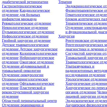
диабетической ретинопатии
Терапия
Гастроэнтерологическое
Эндокринологическое от
отделение
Кардиологическое
Физиотерапевтическое о
отделение для больных
Гематологическое отделе
инфарктом миокарда
блоком асептических пал
Ревматологическое отделение
Терапевтическое отделе
Неврологическое отделение
Отделение электрокарди
Пульмонологическое отделение
и функциональной диаг
Нефрологическое отделение
Хирургия
Гнойной хирургии отделение
Рентгеновское отделени
Детское травматологическое
Рентгенхирургических м
отделение
Детское хирургическое
диагностики и лечения о
отделение
Колопроктологическое
Сосудистой хирургии от
отделение
Нейрохирургическое
Торакальной хирургии о
отделение
Ожоговое отделение
Травматологическое отд
Отделение абдоминальной и
Ультразвуковых и
торакальной онкологии
радиоизотопных методо
Отделение онкоурологии
исследования отделение
Оториноларингологическое
Урологическое отделени
отделение
Офтальмологическое
Хирургическое отделени
отделение
Пластической и
Хирургическое по перес
реконструктивной хирургии
органов отделение
Челюс
отделение
лицевой хирургии отдел
Областной перинатальный центр
Эндоскопическое отделе
Отделение реанимации и
Акушерское физиологич