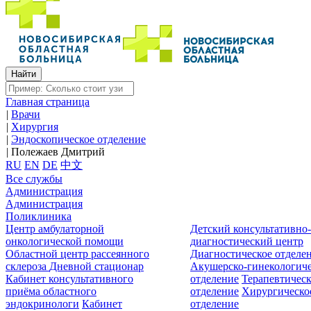
Главная страница
|
Врачи
|
Хирургия
|
Эндоскопическое отделение
|
Полежаев Дмитрий
RU
EN
DE
中文
Все службы
Администрация
Администрация
Поликлиника
Центр амбулаторной
Детский консультативно
онкологической помощи
диагностический центр
Областной центр рассеянного
Диагностическое отделе
склероза
Дневной стационар
Акушерско-гинекологиче
Кабинет консультативного
отделение
Терапевтическ
приёма областного
отделение
Хирургическо
эндокринологи
Кабинет
отделение