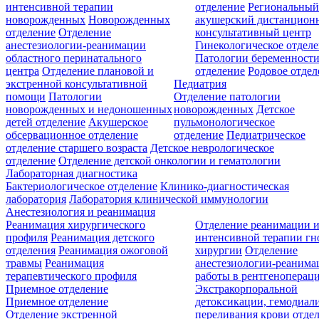
интенсивной терапии
отделение
Региональны
новорожденных
Новорожденных
акушерский дистанцион
отделение
Отделение
консультативный центр
анестезиологии-реанимации
Гинекологическое отдел
областного перинатального
Патологии беременност
центра
Отделение плановой и
отделение
Родовое отдел
экстренной консультативной
Педиатрия
помощи
Патологии
Отделение патологии
новорожденных и недоношенных
новорожденных
Детское
детей отделение
Акушерское
пульмонологическое
обсервационное отделение
отделение
Педиатрическое
отделение старшего возраста
Детское неврологическое
отделение
Отделение детской онкологии и гематологии
Лабораторная диагностика
Бактериологическое отделение
Клинико-диагностическая
лаборатория
Лаборатория клинической иммунологии
Анестезиология и реанимация
Реанимация хирургического
Отделение реанимации 
профиля
Реанимация детского
интенсивной терапии г
отделения
Реанимация ожоговой
хирургии
Отделение
травмы
Реанимация
анестезиологии-реанима
терапевтического профиля
работы в рентгеноперац
Приемное отделение
Экстракорпоральной
Приемное отделение
детоксикации, гемодиали
Отделение экстренной
переливания крови отде