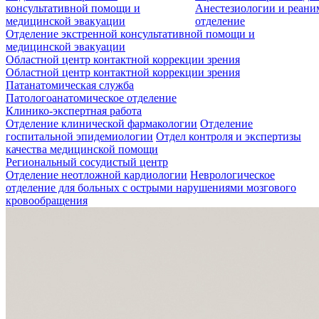
консультативной помощи и
Анестезиологии и реан
медицинской эвакуации
отделение
Отделение экстренной консультативной помощи и
медицинской эвакуации
Областной центр контактной коррекции зрения
Областной центр контактной коррекции зрения
Патанатомическая служба
Патологоанатомическое отделение
Клинико-экспертная работа
Отделение клинической фармакологии
Отделение
госпитальной эпидемиологии
Отдел контроля и экспертизы
качества медицинской помощи
Региональный сосудистый центр
Отделение неотложной кардиологии
Неврологическое
отделение для больных с острыми нарушениями мозгового
кровообращения