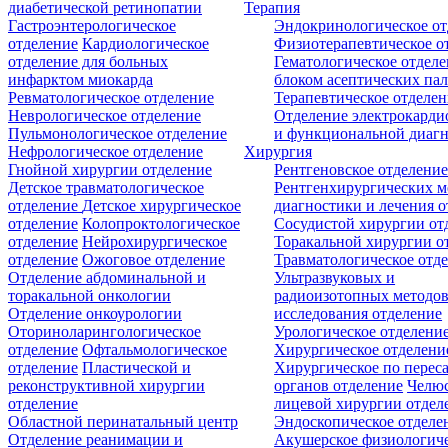
диабетической ретинопатии
Терапия
Гастроэнтерологическое
Эндокринологическое от
отделение
Кардиологическое
Физиотерапевтическое о
отделение для больных
Гематологическое отделе
инфарктом миокарда
блоком асептических пал
Ревматологическое отделение
Терапевтическое отделе
Неврологическое отделение
Отделение электрокарди
Пульмонологическое отделение
и функциональной диаг
Нефрологическое отделение
Хирургия
Гнойной хирургии отделение
Рентгеновское отделени
Детское травматологическое
Рентгенхирургических м
отделение
Детское хирургическое
диагностики и лечения о
отделение
Колопроктологическое
Сосудистой хирургии от
отделение
Нейрохирургическое
Торакальной хирургии о
отделение
Ожоговое отделение
Травматологическое отд
Отделение абдоминальной и
Ультразвуковых и
торакальной онкологии
радиоизотопных методо
Отделение онкоурологии
исследования отделение
Оториноларингологическое
Урологическое отделени
отделение
Офтальмологическое
Хирургическое отделени
отделение
Пластической и
Хирургическое по перес
реконструктивной хирургии
органов отделение
Челюс
отделение
лицевой хирургии отдел
Областной перинатальный центр
Эндоскопическое отделе
Отделение реанимации и
Акушерское физиологич