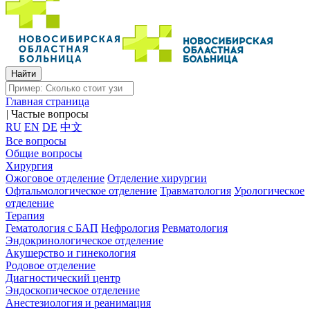
Главная страница
|
Частые вопросы
RU
EN
DE
中文
Все вопросы
Общие вопросы
Хирургия
Ожоговое отделение
Отделение хирургии
Офтальмологическое отделение
Травматология
Урологическое
отделение
Терапия
Гематология с БАП
Нефрология
Ревматология
Эндокринологическое отделение
Акушерство и гинекология
Родовое отделение
Диагностический центр
Эндоскопическое отделение
Анестезиология и реанимация