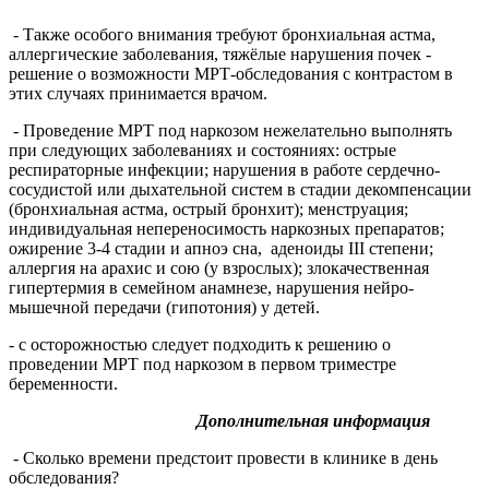
- Также особого внимания требуют бронхиальная астма,
аллергические заболевания, тяжёлые нарушения почек -
решение о возможности МРТ-обследования с контрастом в
этих случаях принимается врачом.
- Проведение МРТ под наркозом нежелательно выполнять
при следующих заболеваниях и состояниях: острые
респираторные инфекции; нарушения в работе сердечно-
сосудистой или дыхательной систем в стадии декомпенсации
(бронхиальная астма, острый бронхит); менструация;
индивидуальная непереносимость наркозных препаратов;
ожирение 3-4 стадии и апноэ сна, аденоиды III степени;
аллергия на арахис и сою (у взрослых); злокачественная
гипертермия в семейном анамнезе, нарушения нейро-
мышечной передачи (гипотония) у детей.
- с осторожностью следует подходить к решению о
проведении МРТ под наркозом в первом триместре
беременности.
Дополнительная информация
- Сколько времени предстоит провести в клинике в день
обследования?