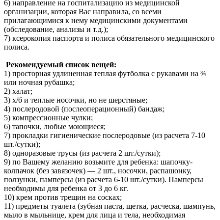
6) направление на госпитализацию из медицинской
организации, которая Вас направила, со всеми
прилагающимися к нему медицинскими документами
(обследование, анализы и т.д.);
7) ксерокопия паспорта и полиса обязательного медицинского
полиса.
Рекомендуемый список вещей:
1) просторная удлиненная теплая футболка с рукавами на ¾
или ночная рубашка;
2) халат;
3) х/б и теплые носочки, но не шерстяные;
4) послеродовой (послеоперационный) бандаж;
5) компрессионные чулки;
6) тапочки, любые моющиеся;
7) прокладки гигиенические послеродовые (из расчета 7-10
шт./сутки);
8) одноразовые трусы (из расчета 2 шт./сутки);
9) по Вашему желанию возьмите для ребенка: шапочку-
колпачок (без завязочек) — 2 шт., носочки, распашонку,
ползунки, памперсы (из расчета 6-10 шт./сутки). Памперсы
необходимы для ребенка от 3 до 6 кг.
10) крем против трещин на сосках;
11) предметы туалета (зубная паста, щетка, расческа, шампунь,
мыло в мыльнице, крем для лица и тела, необходимая