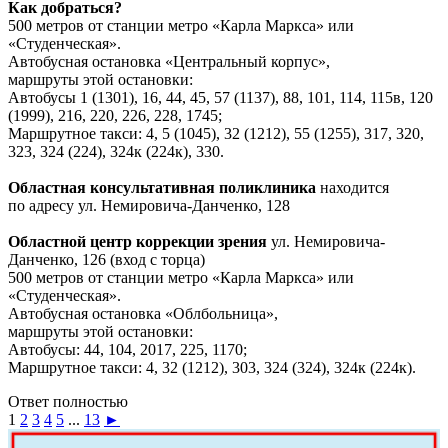
Как добраться?
500 метров от станции метро «Карла Маркса» или
«Студенческая».
Автобусная остановка «Центральный корпус»,
маршруты этой остановки:
Автобусы 1 (1301), 16, 44, 45, 57 (1137), 88, 101, 114, 115в, 120
(1999), 216, 220, 226, 228, 1745;
Маршрутное такси: 4, 5 (1045), 32 (1212), 55 (1255), 317, 320,
323, 324 (224), 324к (224к), 330.
Областная консультативная поликлиника
находится
по адресу ул. Немировича-Данченко, 128
Областной центр коррекции зрения
ул. Немировича-
Данченко, 126 (вход с торца)
500 метров от станции метро «Карла Маркса» или
«Студенческая».
Автобусная остановка «Облбольница»,
маршруты этой остановки:
Автобусы: 44, 104, 2017, 225, 1170;
Маршрутное такси: 4, 32 (1212), 303, 324 (324), 324к (224к).
Ответ полностью
1
2
3
4
5
...
13
►