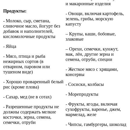
и макаронные изделия
Продукты:
- Овощи, включая картофель,
зелень, грибы, морскую
-
Молоко, сыр, сметана,
капусту
сливочное масло, йогурт без
добавок и наполнителей,
– Крупы, каши, бобовые,
кисломолочные продукты
злаковые
- Яйца
– Орехи, семечки, кунжут,
мак, лён, другие зерна и
- Мясо, птица и рыба
семена, отруби, специи
нежирных сортов (в
отварном, паровом или
- Жесткое мясо с хрящами,
тушеном виде)
консервы
- Хорошо проваренный белый
- Сосиски, колбасы
рис (кроме плова)
- Морепродукты
- Сахар, мед (не в сотах)
- Фрукты, ягоды, включая
- Разрешенные продукты не
сухофрукты, варенье, джем,
должны содержать мелкие
мармелад, желе
косточки, зерна, семена,
семечки, отруби
- Чипсы, гамбургеры, шоколад