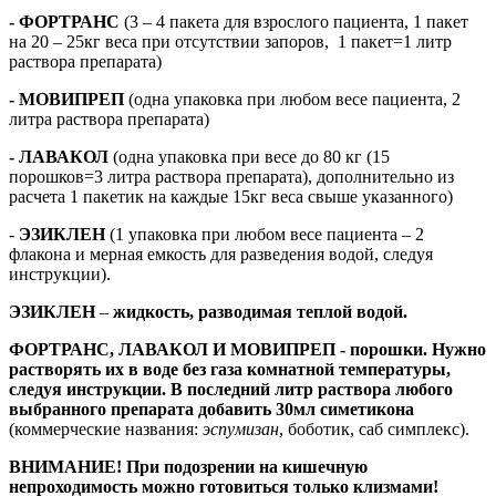
- ФОРТРАНС
(3 – 4 пакета для взрослого пациента, 1 пакет
на 20 – 25кг веса при отсутствии запоров, 1 пакет=1 литр
раствора препарата)
- МОВИПРЕП
(одна упаковка при любом весе пациента, 2
литра раствора препарата)
- ЛАВАКОЛ
(одна упаковка при весе до 80 кг (15
порошков=3 литра раствора препарата), дополнительно из
расчета 1 пакетик на каждые 15кг веса свыше указанного)
-
ЭЗИКЛЕН
(1 упаковка при любом весе пациента – 2
флакона и мерная емкость для разведения водой, следуя
инструкции).
ЭЗИКЛЕН
–
жидкость, разводимая теплой водой.
ФОРТРАНС, ЛАВАКОЛ И МОВИПРЕП - порошки. Нужно
растворять их в воде без газа комнатной температуры,
следуя инструкции. В последний литр раствора любого
выбранного препарата добавить 30мл симетикона
(коммерческие названия:
эспумизан
, боботик, саб симплекс).
ВНИМАНИЕ! При подозрении на кишечную
непроходимость можно готовиться только клизмами!