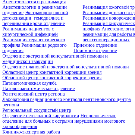
Анестезиология и реанимация
Анестезиологии и реанимации
Реанимация ожоговой т
отделение
Экстракорпоральной
Реанимация детского от
детоксикации, гемодиализа и
Реанимация новорожде
переливания крови отделение
Реанимация хирургическ
Реанимация пациентов с
профиля
Анестезиологии
хирургической инфекцией
реанимации для работы 
Реанимация терапевтического
рентгеноперационных
профиля
Реанимация родового
Приемное отделение
отделения
Приемное отделение
Отделение экстренной консультативной помощи и
медицинской эвакуации
Отделение плановой и экстренной консультативной помощи
Областной центр контактной коррекции зрения
Областной центр контактной коррекции зрения
Патанатомическая служба
Патологоанатомическое отделение
Рентгеновский центр региона
Лаборатория радиационного контроля рентгеновского центра
региона
Региональный сосудистый центр
Отделение неотложной кардиологии
Неврологическое
отделение для больных с острыми нарушениями мозгового
кровообращения
Клинико-экспертная работа