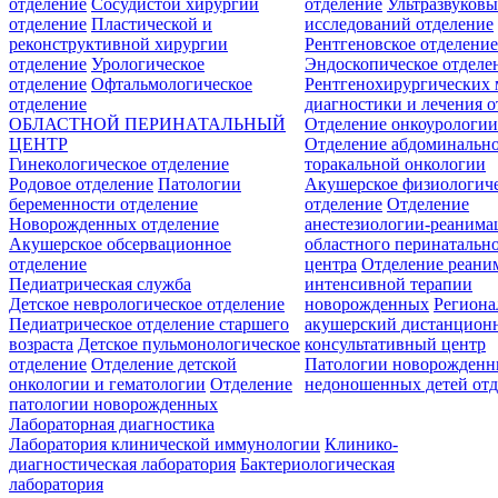
отделение
Сосудистой хирургии
отделение
Ультразвуков
отделение
Пластической и
исследований отделение
реконструктивной хирургии
Рентгеновское отделени
отделение
Урологическое
Эндоскопическое отделе
отделение
Офтальмологическое
Рентгенохирургических 
отделение
диагностики и лечения о
ОБЛАСТНОЙ ПЕРИНАТАЛЬНЫЙ
Отделение онкоурологи
ЦЕНТР
Отделение абдоминальн
Гинекологическое отделение
торакальной онкологии
Родовое отделение
Патологии
Акушерское физиологич
беременности отделение
отделение
Отделение
Новорожденных отделение
анестезиологии-реанима
Акушерское обсервационное
областного перинатальн
отделение
центра
Отделение реани
Педиатрическая служба
интенсивной терапии
Детское неврологическое отделение
новорожденных
Регион
Педиатрическое отделение старшего
акушерский дистанцион
возраста
Детское пульмонологическое
консультативный центр
отделение
Отделение детской
Патологии новорожденн
онкологии и гематологии
Отделение
недоношенных детей отд
патологии новорожденных
Лабораторная диагностика
Лаборатория клинической иммунологии
Клинико-
диагностическая лаборатория
Бактериологическая
лаборатория