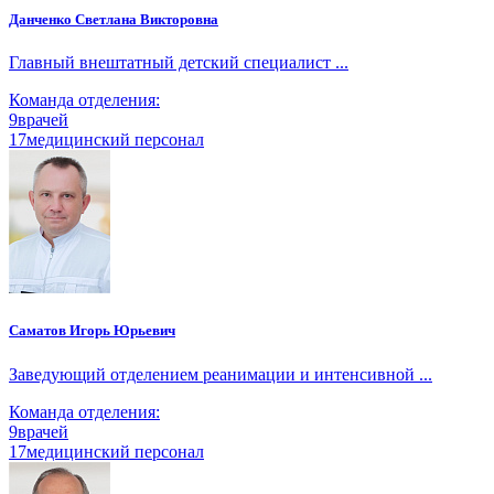
Данченко Светлана Викторовна
Главный внештатный детский специалист ...
Команда отделения:
9
врачей
17
медицинский персонал
Саматов Игорь Юрьевич
Заведующий отделением реанимации и интенсивной ...
Команда отделения:
9
врачей
17
медицинский персонал