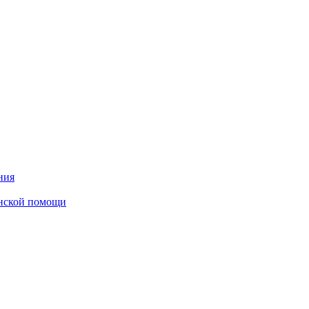
ния
инской помощи