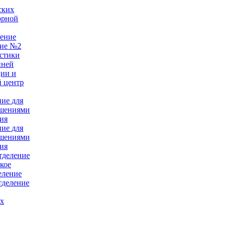
ских
орной
ление
ние №2
стики
нней
ции и
 центр
ние для
ушениями
ия
ние для
ушениями
ия
тделение
кое
еление
тделение
ых
е