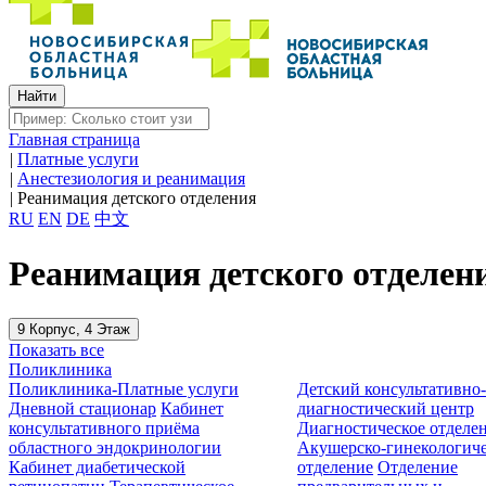
Главная страница
|
Платные услуги
|
Анестезиология и реанимация
|
Реанимация детского отделения
RU
EN
DE
中文
Реанимация детского отделен
9 Корпус, 4 Этаж
Показать все
Поликлиника
Поликлиника-Платные услуги
Детский консультативно
Дневной стационар
Кабинет
диагностический центр
консультативного приёма
Диагностическое отделе
областного эндокринологии
Акушерско-гинекологиче
Кабинет диабетической
отделение
Отделение