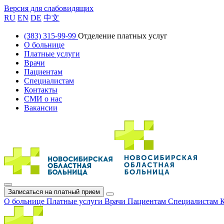
Версия для слабовидящих
RU
EN
DE
中文
(383) 315-99-99
Отделение платных услуг
О больнице
Платные услуги
Врачи
Пациентам
Специалистам
Контакты
СМИ о нас
Вакансии
Записаться на платный прием
О больнице
Платные услуги
Врачи
Пациентам
Специалистам