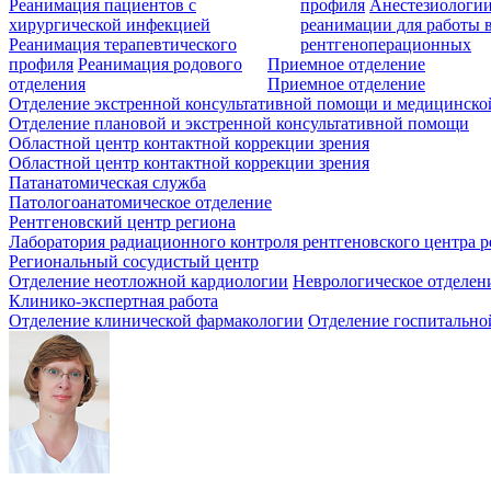
Реанимация пациентов с
профиля
Анестезиологии
хирургической инфекцией
реанимации для работы 
Реанимация терапевтического
рентгеноперационных
профиля
Реанимация родового
Приемное отделение
отделения
Приемное отделение
Отделение экстренной консультативной помощи и медицинско
Отделение плановой и экстренной консультативной помощи
Областной центр контактной коррекции зрения
Областной центр контактной коррекции зрения
Патанатомическая служба
Патологоанатомическое отделение
Рентгеновский центр региона
Лаборатория радиационного контроля рентгеновского центра р
Региональный сосудистый центр
Отделение неотложной кардиологии
Неврологическое отделен
Клинико-экспертная работа
Отделение клинической фармакологии
Отделение госпитально