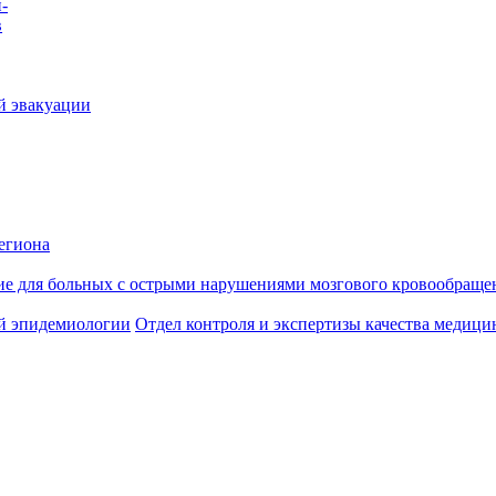
-
в
й эвакуации
егиона
ие для больных с острыми нарушениями мозгового кровообраще
й эпидемиологии
Отдел контроля и экспертизы качества медиц