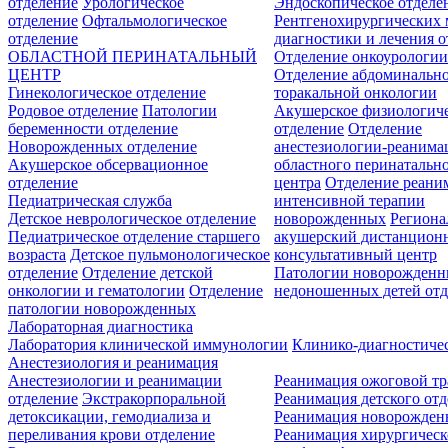
отделение
Урологическое
Эндоскопическое отделе
отделение
Офтальмологическое
Рентгенохирургических 
отделение
диагностики и лечения о
ОБЛАСТНОЙ ПЕРИНАТАЛЬНЫЙ
Отделение онкоурологи
ЦЕНТР
Отделение абдоминальн
Гинекологическое отделение
торакальной онкологии
Родовое отделение
Патологии
Акушерское физиологич
беременности отделение
отделение
Отделение
Новорожденных отделение
анестезиологии-реанима
Акушерское обсервационное
областного перинатальн
отделение
центра
Отделение реани
Педиатрическая служба
интенсивной терапии
Детское неврологическое отделение
новорожденных
Регион
Педиатрическое отделение старшего
акушерский дистанцион
возраста
Детское пульмонологическое
консультативный центр
отделение
Отделение детской
Патологии новорожденн
онкологии и гематологии
Отделение
недоношенных детей отд
патологии новорожденных
Лабораторная диагностика
Лаборатория клинической иммунологии
Клинико-диагностичес
Анестезиология и реанимация
Анестезиологии и реанимации
Реанимация ожоговой т
отделение
Экстракорпоральной
Реанимация детского от
детоксикации, гемодиализа и
Реанимация новорожде
переливания крови отделение
Реанимация хирургическ