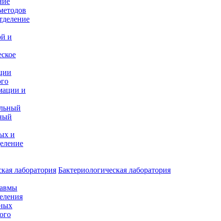
ние
методов
тделение
и
ой и
еское
ции
ого
мации и
альный
ный
ых и
еление
кая лаборатория
Бактериологическая лаборатория
равмы
деления
нных
ого