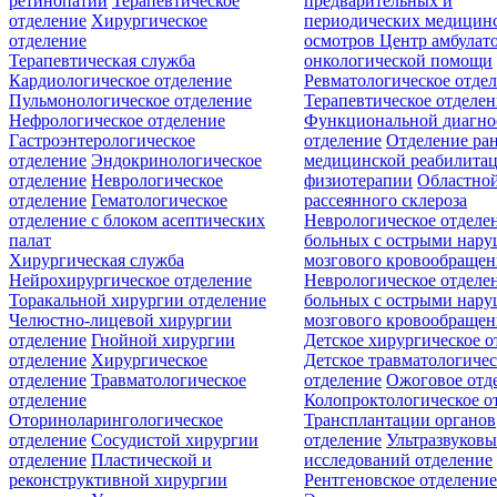
ретинопатии
Терапевтическое
предварительных и
отделение
Хирургическое
периодических медицин
отделение
осмотров
Центр амбулат
Терапевтическая служба
онкологической помощи
Кардиологическое отделение
Ревматологическое отде
Пульмонологическое отделение
Терапевтическое отделе
Нефрологическое отделение
Функциональной диагно
Гастроэнтерологическое
отделение
Отделение ра
отделение
Эндокринологическое
медицинской реабилита
отделение
Неврологическое
физиотерапии
Областной
отделение
Гематологическое
рассеянного склероза
отделение c блоком асептических
Неврологическое отделе
палат
больных с острыми нар
Хирургическая служба
мозгового кровообращен
Нейрохирургическое отделение
Неврологическое отделе
Торакальной хирургии отделение
больных с острыми нар
Челюстно-лицевой хирургии
мозгового кровообращен
отделение
Гнойной хирургии
Детское хирургическое о
отделение
Хирургическое
Детское травматологичес
отделение
Травматологическое
отделение
Ожоговое отд
отделение
Колопроктологическое о
Оториноларингологическое
Трансплантации органов
отделение
Сосудистой хирургии
отделение
Ультразвуков
отделение
Пластической и
исследований отделение
реконструктивной хирургии
Рентгеновское отделени