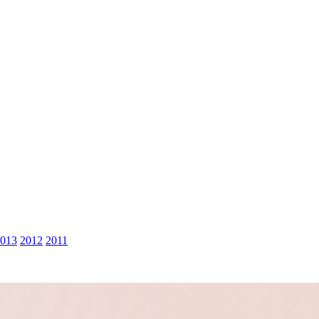
013
2012
2011