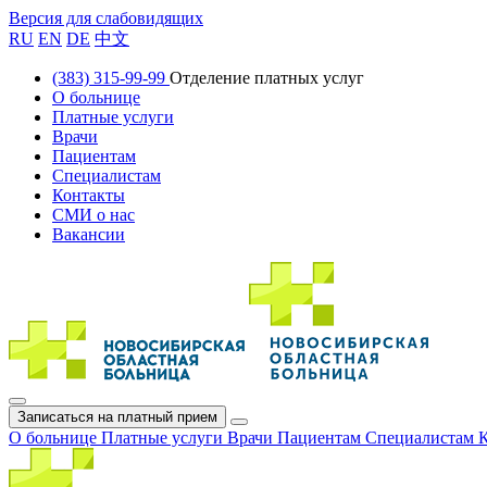
Версия для слабовидящих
RU
EN
DE
中文
(383) 315-99-99
Отделение платных услуг
О больнице
Платные услуги
Врачи
Пациентам
Специалистам
Контакты
СМИ о нас
Вакансии
Записаться на платный прием
О больнице
Платные услуги
Врачи
Пациентам
Специалистам