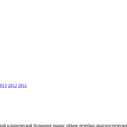
013
2012
2011
ной клинической больнице вырос объем лечебно-диагностической