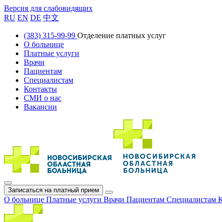
Версия для слабовидящих
RU
EN
DE
中文
(383) 315-99-99
Отделение платных услуг
О больнице
Платные услуги
Врачи
Пациентам
Специалистам
Контакты
СМИ о нас
Вакансии
Записаться на платный прием
О больнице
Платные услуги
Врачи
Пациентам
Специалистам