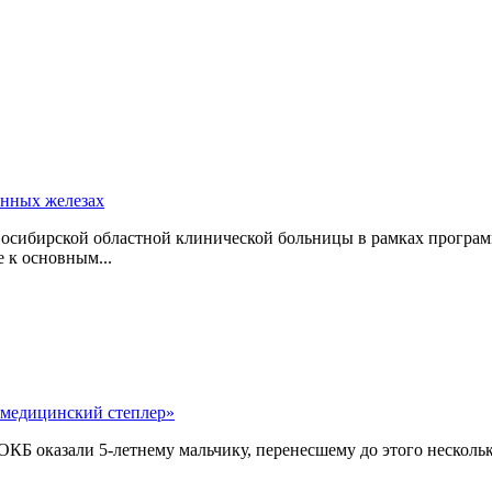
юнных железах
восибирской областной клинической больницы в рамках програ
 к основным...
«медицинский степлер»
оказали 5-летнему мальчику, перенесшему до этого несколько 