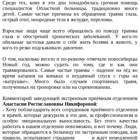
Среди тех, кому в эти дни понадобилась срочная помощь
специалистов Областной больницы, традиционно много
детей. Самые частые причины их обращения: травма глаза,
острый отит, инородные тела в желудке, переломы.
Взрослые люди чаще всего обращались по поводу травмы
глаза и обострений хронических заболеваний. У кого-то
обильные застолья давали о себе знать болями в животе, у
кого-то резко подскакивало давление.
О том, насколько весело и по-разному отмечали новосибирцы
Новый год, можно судить по тому, где и как они
травмировались. Самые частые травмы – падение на лёд во
время катания на коньках и неудачный спуск с горы на
«ватрушке». Много было случаев спортивных травм,
полученных на тренировке или на соревнованиях.
Комментарий заведующей экстренным приёмным отделением
Анастасии Ростиславовны Никифоровой
:
- Хочу поблагодарить всех сотрудников приёмного отделения
и врачей, которые дежурили в эти дни, за профессионализм и
особую эмоциональную выносливость. Без этого качества
работать в нашем отделении невозможно, и вот почему. Люди,
которые обращаются в больницу по экстренным поводам, как
правило, испытывают страдания и ждут немедленной