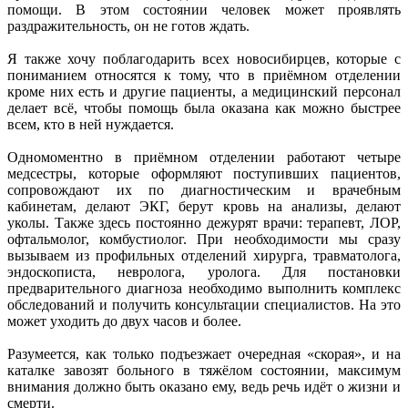
помощи. В этом состоянии человек может проявлять
раздражительность, он не готов ждать.
Я также хочу поблагодарить всех новосибирцев, которые с
пониманием относятся к тому, что в приёмном отделении
кроме них есть и другие пациенты, а медицинский персонал
делает всё, чтобы помощь была оказана как можно быстрее
всем, кто в ней нуждается.
Одномоментно в приёмном отделении работают четыре
медсестры, которые оформляют поступивших пациентов,
сопровождают их по диагностическим и врачебным
кабинетам, делают ЭКГ, берут кровь на анализы, делают
уколы. Также здесь постоянно дежурят врачи: терапевт, ЛОР,
офтальмолог, комбустиолог. При необходимости мы сразу
вызываем из профильных отделений хирурга, травматолога,
эндоскописта, невролога, уролога. Для постановки
предварительного диагноза необходимо выполнить комплекс
обследований и получить консультации специалистов. На это
может уходить до двух часов и более.
Разумеется, как только подъезжает очередная «скорая», и на
каталке завозят больного в тяжёлом состоянии, максимум
внимания должно быть оказано ему, ведь речь идёт о жизни и
смерти.