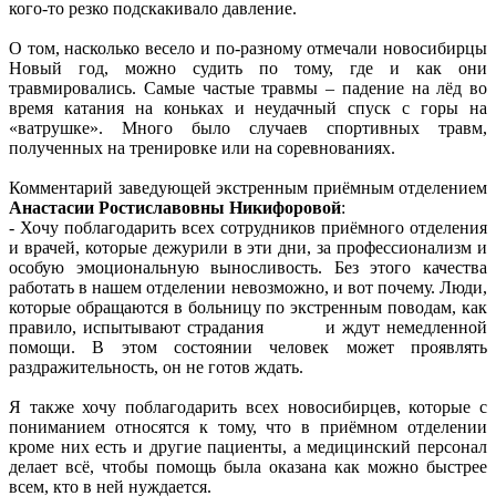
кого-то резко подскакивало давление.
О том, насколько весело и по-разному отмечали новосибирцы
Новый год, можно судить по тому, где и как они
травмировались. Самые частые травмы – падение на лёд во
время катания на коньках и неудачный спуск с горы на
«ватрушке». Много было случаев спортивных травм,
полученных на тренировке или на соревнованиях.
Комментарий заведующей экстренным приёмным отделением
Анастасии Ростиславовны Никифоровой
:
- Хочу поблагодарить всех сотрудников приёмного отделения
и врачей, которые дежурили в эти дни, за профессионализм и
особую эмоциональную выносливость. Без этого качества
работать в нашем отделении невозможно, и вот почему. Люди,
которые обращаются в больницу по экстренным поводам, как
правило, испытывают страдания и ждут немедленной
помощи. В этом состоянии человек может проявлять
раздражительность, он не готов ждать.
Я также хочу поблагодарить всех новосибирцев, которые с
пониманием относятся к тому, что в приёмном отделении
кроме них есть и другие пациенты, а медицинский персонал
делает всё, чтобы помощь была оказана как можно быстрее
всем, кто в ней нуждается.