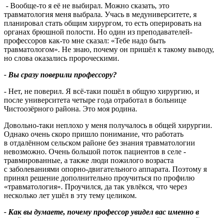
- Вообще-то я её не выбирал. Можно сказать, это
травматология меня выбрала. Учась в медуниверситете, я
планировал стать общим хирургом, то есть оперировать на
органах брюшной полости. Но один из преподавателей-
профессоров как-то мне сказал: «Тебе надо быть
травматологом». Не знаю, почему он пришёл к такому выводу,
но слова оказались пророческими.
- Вы сразу поверили профессору?
- Нет, не поверил. Я всё-таки пошёл в общую хирургию, и
после университета четыре года отработал в больнице
Чистоозёрного района. Это моя родина.
Довольно-таки неплохо у меня получалось в общей хирургии.
Однако очень скоро пришло понимание, что работать
в отдалённом сельском районе без знания травматологии
невозможно. Очень большой поток пациентов в селе -
травмированные, а также люди пожилого возраста
с заболеваниями опорно-двигательного аппарата. Поэтому я
принял решение дополнительно проучиться по профилю
«травматология». Проучился, да так увлёкся, что через
несколько лет ушёл в эту тему целиком.
- Как вы думаете, почему профессор увидел вас именно в