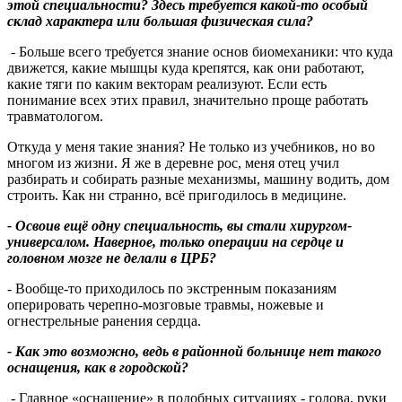
этой специальности? Здесь требуется какой-то особый
склад характера или большая физическая сила?
- Больше всего требуется знание основ биомеханики: что куда
движется, какие мышцы куда крепятся, как они работают,
какие тяги по каким векторам реализуют. Если есть
понимание всех этих правил, значительно проще работать
травматологом.
Откуда у меня такие знания? Не только из учебников, но во
многом из жизни. Я же в деревне рос, меня отец учил
разбирать и собирать разные механизмы, машину водить, дом
строить. Как ни странно, всё пригодилось в медицине.
- Освоив ещё одну специальность, вы стали хирургом-
универсалом. Наверное, только операции на сердце и
головном мозге не делали в ЦРБ?
- Вообще-то приходилось по экстренным показаниям
оперировать черепно-мозговые травмы, ножевые и
огнестрельные ранения сердца.
- Как это возможно, ведь в районной больнице нет такого
оснащения, как в городской?
-
Главное «оснащение» в подобных ситуациях - голова, руки