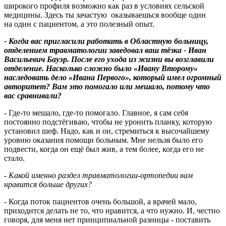
широкого профиля возможно как раз в условиях сельской
медицины. Здесь ты зачастую оказываешься вообще один
на один с пациентом, а это полезный опыт.
- Когда вас пригласили работать в Областную больницу,
отделением травматологии заведовал ваш тёзка - Иван
Васильевич Бауэр. После его ухода из жизни вы возглавили
отделение. Насколько сложно было «Ивану Второму»
наследовать дело «Ивана Первого», который имел огромный
авторитет? Вам это помогало или мешало, потому что
вас сравнивали?
- Где-то мешало, где-то помогало. Главное, я сам себя
постоянно подстёгиваю, чтобы не уронить планку, которую
установил шеф. Надо, как и он, стремиться к высочайшему
уровню оказания помощи больным. Мне нельзя было его
подвести, когда он ещё был жив, а тем более, когда его не
стало.
- Какой именно раздел травматологии-ортопедии вам
нравится больше других?
- Когда поток пациентов очень большой, а врачей мало,
приходится делать не то, что нравится, а что нужно. И, честно
говоря, для меня нет принципиальной разницы - поставить