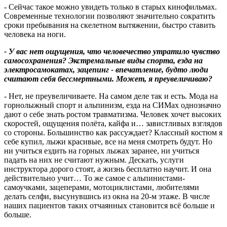
- Сейчас такое можно увидеть только в старых кинофильмах.
Современные технологии позволяют значительно сократить
сроки пребывания на скелетном вытяжении, быстро ставить
человека на ноги.
- У вас нет ощущения, что человечество утратило чувство
самосохранения? Экстремальные виды спорта, езда на
электросамокатах, зацепинг - впечатление, будто люди
считают себя бессмертными. Может, я преувеличиваю?
- Нет, не преувеличиваете. На самом деле так и есть. Мода на
горнолыжный спорт и альпинизм, езда на СИМах однозначно
дают о себе знать ростом травматизма. Человек хочет высоких
скоростей, ощущения полёта, кайфа и… завистливых взглядов
со стороны. Большинство как рассуждает? Классный костюм я
себе купил, лыжи красивые, все на меня смотреть будут. Но
ни учиться ездить на горных лыжах заранее, ни учиться
падать на них не считают нужным. Дескать, услуги
инструктора дорого стоят, а жизнь бесплатно научит. И она
действительно учит… То же самое с альпинистами-
самоучками, зацеперами, мотоциклистами, любителями
делать селфи, высунувшись из окна на 20-м этаже. В числе
наших пациентов таких отчаянных становится всё больше и
больше.