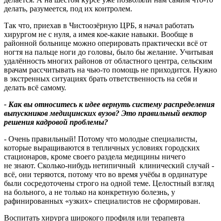
делать, разумеется, под их контролем.
Так что, приехав в Чистоозёрную ЦРБ, я начал работать
хирургом не с нуля, а имея кое-какие навыки. Вообще в
районной больнице можно оперировать практически всё от
ногтя на пальце ноги до головы, было бы желание. Учитывая
удалённость многих районов от областного центра, сельским
врачам рассчитывать на чью-то помощь не приходится. Нужно
в экстренных ситуациях брать ответственность на себя и
делать всё самому.
- Как вы относитесь к идее вернуть систему распределения
выпускников медицинских вузов? Это правильный вектор
решения кадровой проблемы?
- Очень правильный! Потому что молодые специалисты,
которые выращиваются в тепличных условиях городских
стационаров, кроме своего раздела медицины ничего
не знают. Сколько-нибудь нетипичный клинический случай -
всё, они теряются, потому что во время учёбы в ординатуре
были сосредоточены строго на одной теме. Целостный взгляд
на больного, а не только на конкретную болезнь, у
рафинированных «узких» специалистов не сформирован.
Воспитать хирурга широкого профиля или терапевта