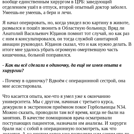
вообще единственным хирургом в ЦРБ: заведующий
отделением ушёл в отпуск, второй опытный доктор заболел.
Умеешь-не умеешь, а бери и лечи.
Я начал оперировать, но, когда увидел всю картину в животе,
размылся и пошёл звонить в Областную больницу. Вряд ли
Анатолий Васильевич Юданов помнит тот случай, но как раз
с ним я консультировался, он тогда службой санитарной
авиации руководил. Юданов сказал, что и как нужно делать. В
итоге мне удалось убрать огромную омертвевшую часть
кишечника, больной поправился.
- Как вы всё сделали в одиночку, да ещё не имея опыта в
хирургии?
- Почему в одиночку? Вдвоём с операционной сестрой, она
мне ассистировала.
Что касается опыта, кое-что я умел уже к окончанию
университета. Мы с другом, начиная с третьего курса,
дежурили в экстренном приёмном покое Горбольницы N34.
Можно сказать, проводили там всё время, когда не были на
занятиях. В качестве помощников врача осматривали
поступающих пациентов, назначали им анализы. И хирурги
брали нас с собой в операционную посмотреть, как что
делается. А на шестом курсе уже позволяли нам самим что-то