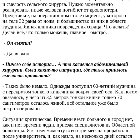
и смелость сельского хирурга. Нужно моментально
реагировать, иначе человек погибнет от кровопотери.
Представьте, на операционном столе пациент, у которого
на теле 32 раны от ножа, и большинство из них в области
грудины. Явная клиника повреждения сердца. Что делать?
Делай всё, что только можешь, главное - быстро.
- Он выжил?
- Да, выжил.
- Ничего себе история… А что касается абдоминальной
хирургии, были какие-то ситуации, где тоже пришлось
смелость проявлять?
- Таких было немало. Однажды поступил 60-летний мужчина
с перекрутом тонкого кишечника вокруг своей оси. Как потом
оказалось, у него из 3,5 метров тонкой кишки только 70
сантиметров осталось живой, всё остальное уже было
некротизировано.
Ситуация критическая. Времени везти больного в город нет,
как и нет времени ждать приезда специалистов из Областной
больницы. Я к тому моменту всего три месяца проработал
после университета, и, как назло, на несколько дней остался