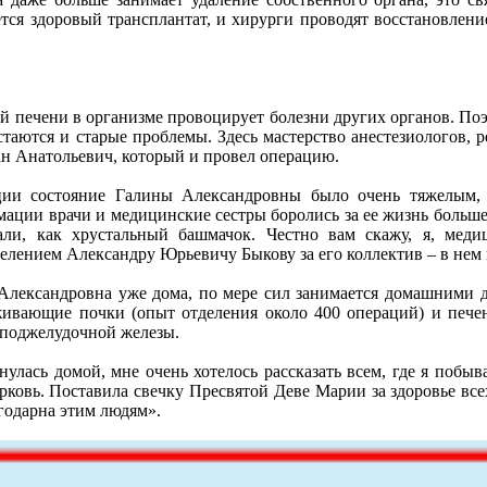
тся здоровый трансплантат, и хирурги проводят восстановлени
й печени в организме провоцирует болезни других органов. Поэ
остаются и старые проблемы. Здесь мастерство анестезиологов,
ан Анатольевич, который и провел операцию.
ции состояние Галины Александровны было очень тяжелым,
мации врачи и медицинские сестры боролись за ее жизнь больше
ли, как хрустальный башмачок. Честно вам скажу, я, меди
елением Александру Юрьевичу Быкову за его коллектив – в нем 
Александровна уже дома, по мере сил занимается домашними 
ивающие почки (опыт отделения около 400 операций) и печень
поджелудочной железы.
нулась домой, мне очень хотелось рассказать всем, где я побыв
ерковь. Поставила свечку Пресвятой Деве Марии за здоровье вс
годарна этим людям».