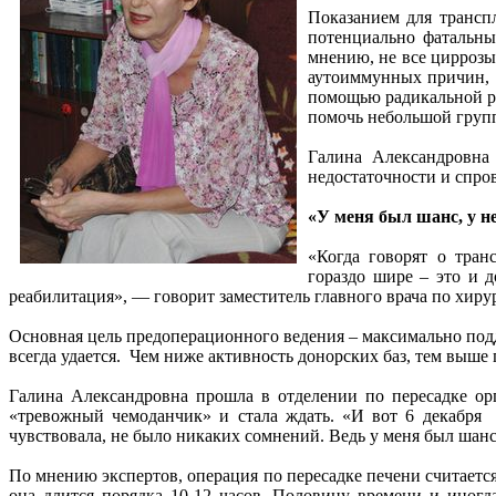
Показанием для трансп
потенциально фатальны
мнению, не все циррозы
аутоиммунных причин, а
помощью радикальной ре
помочь небольшой групп
Галина Александровна
недостаточности и спро
«У меня был шанс, у н
«Когда говорят о тран
гораздо шире – это и 
реабилитация», — говорит заместитель главного врача по хи
Основная цель предоперационного ведения – максимально подде
всегда удается. Чем ниже активность донорских баз, тем выше
Галина Александровна прошла в отделении по пересадке ор
«тревожный чемоданчик» и стала ждать. «И вот 6 декабря о
чувствовала, не было никаких сомнений. Ведь у меня был шан
По мнению экспертов, операция по пересадке печени считает
она длится порядка 10-12 часов. Половину времени и иногд