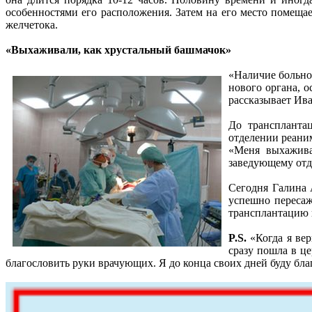
особенностями его расположения. Затем на его место помещае
желчетока.
«Выхаживали, как хрустальный башмачок
»
«Наличие
больно
нового органа, 
рассказывает Ив
До транспланта
отделении реани
«Меня выхажива
заведующему отд
Сегодня Галина 
успешно пересаж
трансплантацию 
P.S.
«Когда я вер
сразу пошла в ц
благословить руки врачующих. Я до конца своих дней буду бла