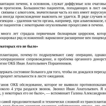
лантации печени, в основном, служат диффузные или очаговы
м прогнозом. Большинство пациентов, попадающих в лист ож
 связаны с алкоголем, значительная часть из них имеет вирусну
 иногда происхождение выяснить не удается. В ряде случаев 
зекции – удаления части органа, например, при альвеококкозе,
е пациентов с некоторыми опухолевыми процессами в печени.
 много лет страдала первичным билиарным циррозом, кото
воцировал ряд осложнений: варикозное расширение вен пищевода
екоторых его не было»
сплантации,
почему-то подразумевают саму операцию, однак
дооперационное сопровождение, и проблема органного донорст
рургии ОКБ Иван Анатольевич Поршенников.
ржать состояние больного для того, чтобы он дождался пересад
 процент летальности в листе ожидания.
ганов ОКБ обследование, которое не выявило противопоказан
коло 4 утра раздался звонок. Звонил Иван Анатольевич. Я н
с, у некоторых его не было», — вспоминает Галина Александров
ся самой продолжительной и технически сложной из трансплант
а даже больше занимает удаление собственного органа, это с