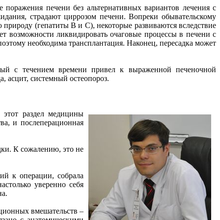
е поражения печени без альтернативных вариантов лечения с
идания, страдают циррозом печени. Вопреки обывательскому
ю природу (гепатиты В и С), некоторые развиваются вследствие
нет возможности ликвидировать очаговые процессы в печени с
 поэтому необходима трансплантация. Наконец, пересадка может
рый с течением времени привел к выраженной печеночной
, асцит, системный остеопороз.
о этот раздел медицины
ва, и послеперационная
ки. К сожалению, это не
ий к операции, собрала
астолько уверенно себя
на.
ационных вмешательств –
вязано с анатомическими