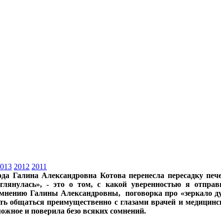
013
2012
2011
ода Галина Александровна Котова перенесла пересадку печ
глянулась», - это о том, с какой уверенностью я отправ
 мнению Галины Александровны, поговорка про «зеркало ду
ь общаться преимущественно с глазами врачей и медицински
можное и поверила безо всяких сомнений.