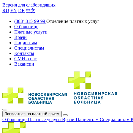
Версия для слабовидящих
RU
EN
DE
中文
(383) 315-99-99
Отделение платных услуг
О больнице
Платные услуги
Врачи
Пациентам
Специалистам
Контакты
СМИ о нас
Вакансии
Записаться на платный прием
О больнице
Платные услуги
Врачи
Пациентам
Специалистам