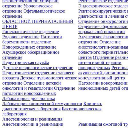
реконструктивной хирургии
Рентгеновское отделени
отделение
Урологическое
Эндоскопическое отделе
отделение
Офтальмологическое
Рентгенохирургических 
отделение
диагностики и лечения о
ОБЛАСТНОЙ ПЕРИНАТАЛЬНЫЙ
Отделение онкоурологи
ЦЕНТР
Отделение абдоминальн
Гинекологическое отделение
торакальной онкологии
Родовое отделение
Патологии
Акушерское физиологич
беременности отделение
отделение
Отделение
Новорожденных отделение
анестезиологии-реанима
Акушерское обсервационное
областного перинатальн
отделение
центра
Отделение реани
Педиатрическая служба
интенсивной терапии
Детское неврологическое отделение
новорожденных
Регион
Педиатрическое отделение старшего
акушерский дистанцион
возраста
Детское пульмонологическое
консультативный центр
отделение
Отделение детской
Патологии новорожденн
онкологии и гематологии
Отделение
недоношенных детей отд
патологии новорожденных
Лабораторная диагностика
Лаборатория клинической иммунологии
Клинико-
диагностическая лаборатория
Бактериологическая
лаборатория
Анестезиология и реанимация
Анестезиологии и реанимации
Реанимация ожоговой т