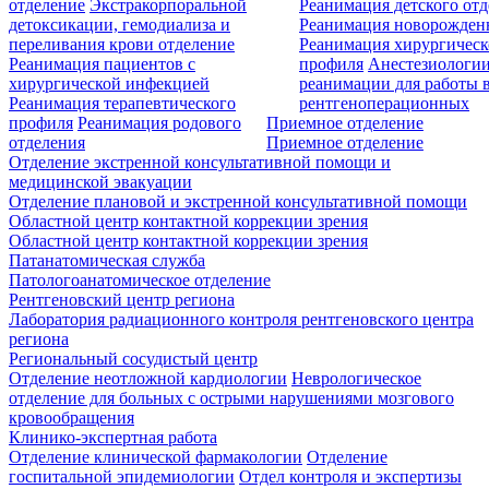
отделение
Экстракорпоральной
Реанимация детского от
детоксикации, гемодиализа и
Реанимация новорожде
переливания крови отделение
Реанимация хирургическ
Реанимация пациентов с
профиля
Анестезиологии
хирургической инфекцией
реанимации для работы 
Реанимация терапевтического
рентгеноперационных
профиля
Реанимация родового
Приемное отделение
отделения
Приемное отделение
Отделение экстренной консультативной помощи и
медицинской эвакуации
Отделение плановой и экстренной консультативной помощи
Областной центр контактной коррекции зрения
Областной центр контактной коррекции зрения
Патанатомическая служба
Патологоанатомическое отделение
Рентгеновский центр региона
Лаборатория радиационного контроля рентгеновского центра
региона
Региональный сосудистый центр
Отделение неотложной кардиологии
Неврологическое
отделение для больных с острыми нарушениями мозгового
кровообращения
Клинико-экспертная работа
Отделение клинической фармакологии
Отделение
госпитальной эпидемиологии
Отдел контроля и экспертизы