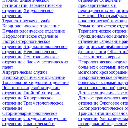
Кабинет диабетической
отделение
Отделение
ретинопатии
Терапевтическое
предварительных и
отделение
Хирургическое
периодических медицин
отделение
осмотров
Центр амбулат
Терапевтическая служба
онкологической помощи
Кардиологическое отделение
Ревматологическое отде
Пульмонологическое отделение
Терапевтическое отделе
Нефрологическое отделение
Функциональной диагно
Гастроэнтерологическое
отделение
Отделение ра
отделение
Эндокринологическое
медицинской реабилита
отделение
Неврологическое
физиотерапии
Областной
отделение
Гематологическое
рассеянного склероза
отделение c блоком асептических
Неврологическое отделе
палат
больных с острыми нар
Хирургическая служба
мозгового кровообращен
Нейрохирургическое отделение
Неврологическое отделе
Торакальной хирургии отделение
больных с острыми нар
Челюстно-лицевой хирургии
мозгового кровообращен
отделение
Гнойной хирургии
Детское хирургическое о
отделение
Хирургическое
Детское травматологичес
отделение
Травматологическое
отделение
Ожоговое отд
отделение
Колопроктологическое о
Оториноларингологическое
Трансплантации органов
отделение
Сосудистой хирургии
отделение
Ультразвуков
отделение
Пластической и
исследований отделение