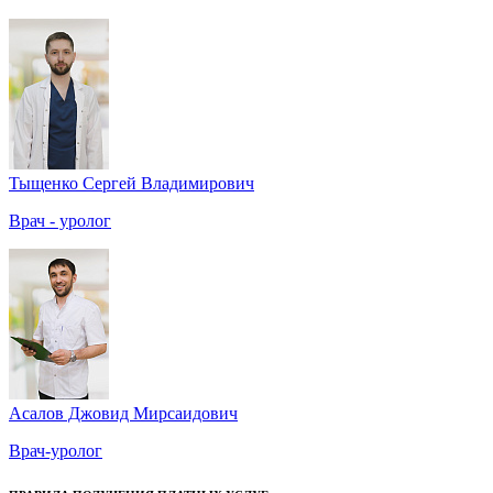
Тыщенко Сергей Владимирович
Врач - уролог
Асалов Джовид Мирсаидович
Врач-уролог