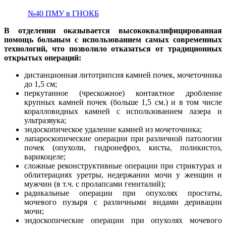
№40 ПМУ в ГНОКБ
В отделении оказывается высококвалифицированная
помощь больным с использованием самых современных
технологий, что позволило отказаться от традиционных
открытых операций:
дистанционная литотрипсия камней почек, мочеточника
до 1,5 см;
перкутанное (чрескожное) контактное дробление
крупных камней почек (больше 1,5 см.) и в том числе
коралловидных камней с использованием лазера и
ультразвука;
эндоскопическое удаление камней из мочеточника;
лапароскопические операции при различной патологии
почек (опухоли, гидронефроз, кисты, поликистоз,
варикоцеле;
сложные реконструктивные операции при стриктурах и
облитерациях уретры, недержании мочи у женщин и
мужчин (в т.ч. с пролапсами гениталий);
радикальные операции при опухолях простаты,
мочевого пузыря с различными видами деривации
мочи;
эндоскопические операции при опухолях мочевого