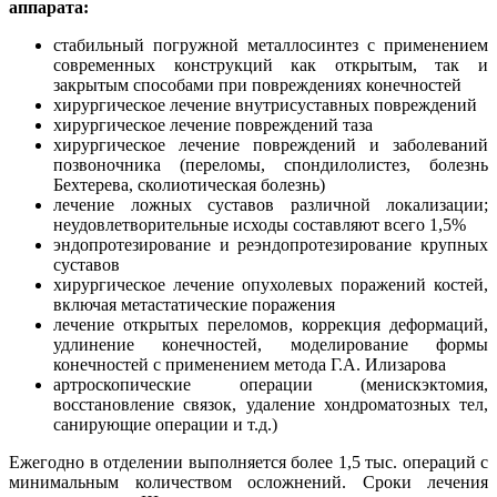
аппарата:
стабильный погружной металлосинтез с применением
современных конструкций как открытым, так и
закрытым способами при повреждениях конечностей
хирургическое лечение внутрисуставных повреждений
хирургическое лечение повреждений таза
хирургическое лечение повреждений и заболеваний
позвоночника (переломы, спондилолистез, болезнь
Бехтерева, сколиотическая болезнь)
лечение ложных суставов различной локализации;
неудовлетворительные исходы составляют всего 1,5%
эндопротезирование и реэндопротезирование крупных
суставов
хирургическое лечение опухолевых поражений костей,
включая метастатические поражения
лечение открытых переломов, коррекция деформаций,
удлинение конечностей, моделирование формы
конечностей с применением метода Г.А. Илизарова
артроскопические операции (менискэктомия,
восстановление связок, удаление хондроматозных тел,
санирующие операции и т.д.)
Ежегодно в отделении выполняется более 1,5 тыс. операций с
минимальным количеством осложнений. Сроки лечения