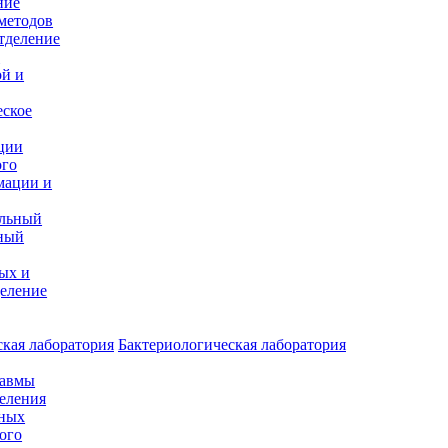
ние
методов
тделение
и
ой и
еское
ции
ого
мации и
альный
ный
ых и
еление
кая лаборатория
Бактериологическая лаборатория
равмы
деления
нных
ого