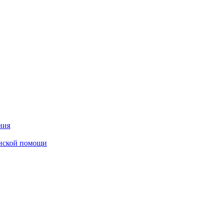
ния
инской помощи