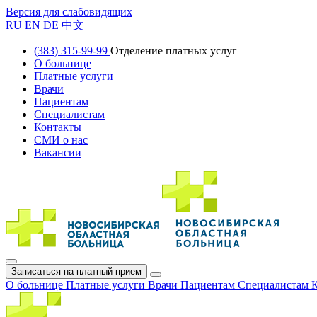
Версия для слабовидящих
RU
EN
DE
中文
(383) 315-99-99
Отделение платных услуг
О больнице
Платные услуги
Врачи
Пациентам
Специалистам
Контакты
СМИ о нас
Вакансии
Записаться на платный прием
О больнице
Платные услуги
Врачи
Пациентам
Специалистам