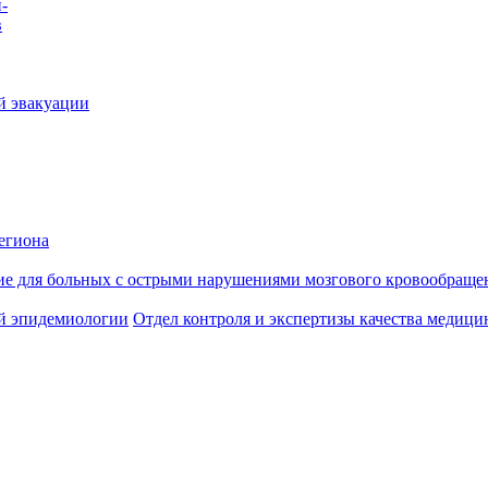
-
в
й эвакуации
егиона
ие для больных с острыми нарушениями мозгового кровообраще
й эпидемиологии
Отдел контроля и экспертизы качества медиц