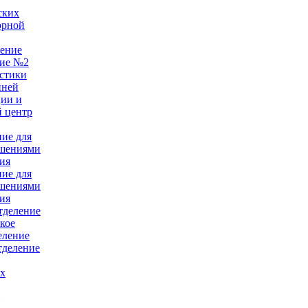
ских
орной
ление
ние №2
стики
нней
ции и
 центр
ние для
ушениями
ия
ние для
ушениями
ия
тделение
кое
еление
тделение
ых
е