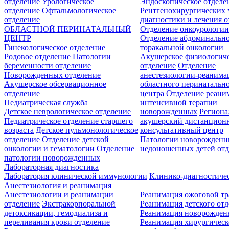
отделение
Урологическое
Эндоскопическое отделе
отделение
Офтальмологическое
Рентгенохирургических 
отделение
диагностики и лечения о
ОБЛАСТНОЙ ПЕРИНАТАЛЬНЫЙ
Отделение онкоурологи
ЦЕНТР
Отделение абдоминальн
Гинекологическое отделение
торакальной онкологии
Родовое отделение
Патологии
Акушерское физиологич
беременности отделение
отделение
Отделение
Новорожденных отделение
анестезиологии-реанима
Акушерское обсервационное
областного перинатальн
отделение
центра
Отделение реани
Педиатрическая служба
интенсивной терапии
Детское неврологическое отделение
новорожденных
Регион
Педиатрическое отделение старшего
акушерский дистанцион
возраста
Детское пульмонологическое
консультативный центр
отделение
Отделение детской
Патологии новорожденн
онкологии и гематологии
Отделение
недоношенных детей отд
патологии новорожденных
Лабораторная диагностика
Лаборатория клинической иммунологии
Клинико-диагностичес
Анестезиология и реанимация
Анестезиологии и реанимации
Реанимация ожоговой т
отделение
Экстракорпоральной
Реанимация детского от
детоксикации, гемодиализа и
Реанимация новорожде
переливания крови отделение
Реанимация хирургическ