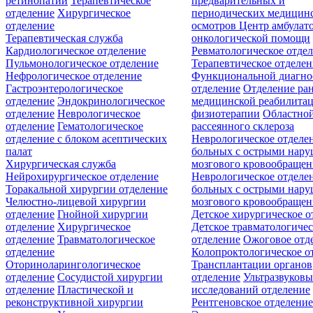
ретинопатии
Терапевтическое
предварительных и
отделение
Хирургическое
периодических медицин
отделение
осмотров
Центр амбулат
Терапевтическая служба
онкологической помощи
Кардиологическое отделение
Ревматологическое отде
Пульмонологическое отделение
Терапевтическое отделе
Нефрологическое отделение
Функциональной диагно
Гастроэнтерологическое
отделение
Отделение ра
отделение
Эндокринологическое
медицинской реабилита
отделение
Неврологическое
физиотерапии
Областной
отделение
Гематологическое
рассеянного склероза
отделение c блоком асептических
Неврологическое отделе
палат
больных с острыми нар
Хирургическая служба
мозгового кровообращен
Нейрохирургическое отделение
Неврологическое отделе
Торакальной хирургии отделение
больных с острыми нар
Челюстно-лицевой хирургии
мозгового кровообращен
отделение
Гнойной хирургии
Детское хирургическое о
отделение
Хирургическое
Детское травматологичес
отделение
Травматологическое
отделение
Ожоговое отд
отделение
Колопроктологическое о
Оториноларингологическое
Трансплантации органов
отделение
Сосудистой хирургии
отделение
Ультразвуков
отделение
Пластической и
исследований отделение
реконструктивной хирургии
Рентгеновское отделени