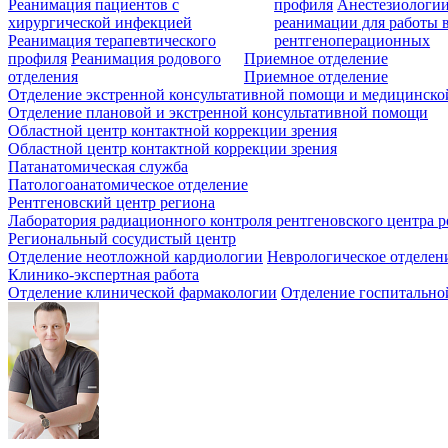
Реанимация пациентов с
профиля
Анестезиологии
хирургической инфекцией
реанимации для работы 
Реанимация терапевтического
рентгеноперационных
профиля
Реанимация родового
Приемное отделение
отделения
Приемное отделение
Отделение экстренной консультативной помощи и медицинско
Отделение плановой и экстренной консультативной помощи
Областной центр контактной коррекции зрения
Областной центр контактной коррекции зрения
Патанатомическая служба
Патологоанатомическое отделение
Рентгеновский центр региона
Лаборатория радиационного контроля рентгеновского центра р
Региональный сосудистый центр
Отделение неотложной кардиологии
Неврологическое отделен
Клинико-экспертная работа
Отделение клинической фармакологии
Отделение госпитально