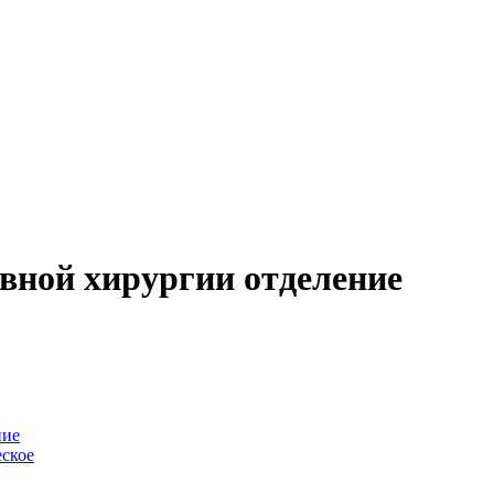
вной хирургии отделение
-
ние
ское