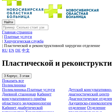
Главная страница
|
Платные услуги
|
Хирургическая служба
|
Пластической и реконструктивной хирургии отделение
RU
EN
DE
中文
Пластической и реконструкти
3 Корпус, 3 этаж
Показать все
Поликлиника
Поликлиника-Платные услуги
Детский консультативно
Дневной стационар
Кабинет
диагностический центр
консультативного приёма
Диагностическое отделе
областного эндокринологии
Акушерско-гинекологиче
Кабинет диабетической
отделение
Отделение