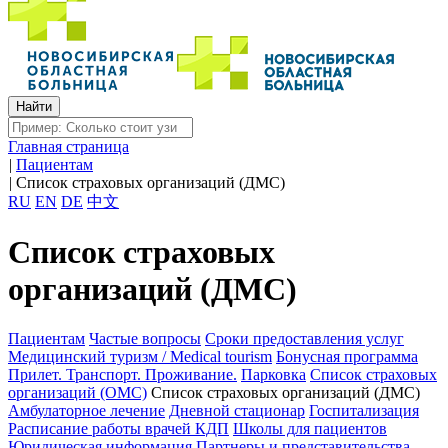
Главная страница
|
Пациентам
|
Список страховых организаций (ДМС)
RU
EN
DE
中文
Список страховых
организаций (ДМС)
Пациентам
Частые вопросы
Сроки предоставления услуг
Медицинский туризм / Medical tourism
Бонусная программа
Прилет. Транспорт. Проживание.
Парковка
Список страховых
организаций (ОМС)
Список страховых организаций (ДМС)
Амбулаторное лечение
Дневной стационар
Госпитализация
Расписание работы врачей КДП
Школы для пациентов
Юридическая информация
Партнеры и представительства