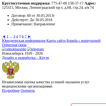
Круглосуточная поддержка:
775-47-00
158-37-17
Адрес:
125315, Москва, Ленинградский пр-т, д.68, стр.24, а/я 74
Договор:
60 от 30.05.2013г
Действует:
До 30.05.2018
Примечание:
Направление
◄
1
...
3
4
5
6
7
►
Юридическая информация
Карта сайта
Борьба с коррупцией
Обратная связь
Новосибирск 1939 - 2026
Дизайн и разработка – Круче
Независимая оценка качества условий оказания услуг
медицинскими организациями
Подробнее
Оценить