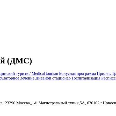
ий (ДМС)
инский туризм / Medical tourism
Бонусная программа
Прилет. Т
улаторное лечение
Дневной стационар
Госпитализация
Расписа
:
123290 Москва,,1-й Магистральный тупик,5А, 630102,г.Новоси