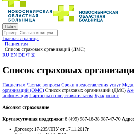
Главная страница
|
Пациентам
|
Список страховых организаций (ДМС)
RU
EN
DE
中文
Список страховых организац
Пациентам
Частые вопросы
Сроки предоставления услуг
Медиц
организаций (ОМС)
Список страховых организаций (ДМС)
Амб
информация
Партнеры и представительства
Буккросинг
Абсолют страхование
Круглосуточная поддержка:
8 (495) 987-18-38
987-47-70
Адрес
Договор:
17-235/ЛПУ от 17.11.2017г