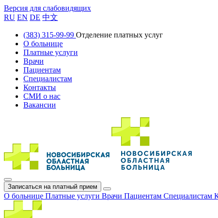
Версия для слабовидящих
RU
EN
DE
中文
(383) 315-99-99
Отделение платных услуг
О больнице
Платные услуги
Врачи
Пациентам
Специалистам
Контакты
СМИ о нас
Вакансии
Записаться на платный прием
О больнице
Платные услуги
Врачи
Пациентам
Специалистам