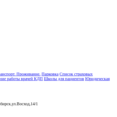
ранспорт. Проживание.
Парковка
Список страховых
ние работы врачей КДП
Школы для пациентов
Юридическая
бирск,ул.Восход,14/1