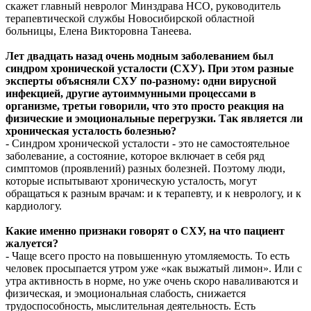
скажет главный невролог Минздрава НСО, руководитель
терапевтической службы Новосибирской областной
больницы, Елена Викторовна Танеева.
Лет двадцать назад очень модным заболеванием был
синдром хронической усталости (СХУ). При этом разные
эксперты объясняли СХУ по-разному: одни вирусной
инфекцией, другие аутоиммунными процессами в
организме, третьи говорили, что это просто реакция на
физические и эмоциональные перегрузки. Так является ли
хроническая усталость болезнью?
- Синдром хронической усталости - это не самостоятельное
заболевание, а состояние, которое включает в себя ряд
симптомов (проявлений) разных болезней. Поэтому люди,
которые испытывают хроническую усталость, могут
обращаться к разным врачам: и к терапевту, и к неврологу, и к
кардиологу.
Какие именно признаки говорят о СХУ, на что пациент
жалуется?
- Чаще всего просто на повышенную утомляемость. То есть
человек просыпается утром уже «как выжатый лимон». Или с
утра активность в норме, но уже очень скоро наваливаются и
физическая, и эмоциональная слабость, снижается
трудоспособность, мыслительная деятельность. Есть