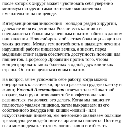
после которых хирург может чувствовать себя уверенно -
минимум пятьдесят самостоятельно выполненных
вмешательств на пищеводе.
Интервенционная эндоскопия - молодой раздел хирургии,
далеко не во всех регионах России есть клиники и
специалисты с большим успешным опытом работы в данном
направлении. Новосибирская областная больница – один из
таких центров. Между тем потребность в щадящем лечении
нарушений работы пищевода велика, а значит, перед
медиками стоит задача обеспечить доступность помощи для
пациентов. Профессор Дробязгин против того, чтобы
концентрировать таких больных в одной-двух клиниках
страны. Он готов делиться своим опытом.
На вопрос, зачем усложнять себе работу, когда можно
оперировать классически, просто рассекая грудную клетку и
живот,
Евгений Александрович
отвечает так: «Пока твой
возраст, ум и руки позволяют тебе профессионально
развиваться, ты должен это делать. Когда мы пациенту
полностью удаляем пищевод, затем выкраиваем из его
собственного желудка или кишки «новый» или
искусственный пищевод, мы неизбежно оказываем большое
травмирующее воздействие на организм пациента. Поэтому,
если можно делать что-то малоинвазивно и избежать