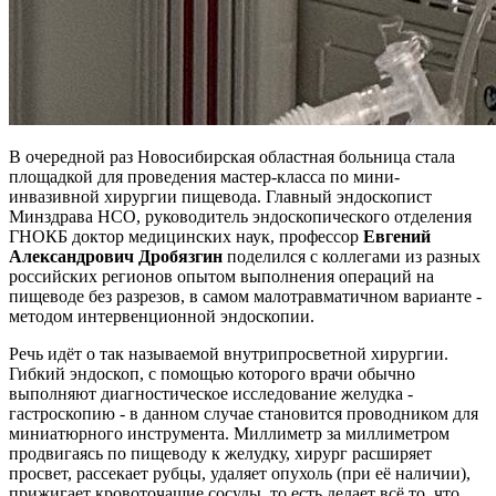
В очередной раз Новосибирская областная больница стала
площадкой для проведения мастер-класса по мини-
инвазивной хирургии пищевода. Главный эндоскопист
Минздрава НСО, руководитель эндоскопического отделения
ГНОКБ доктор медицинских наук, профессор
Евгений
Александрович Дробязгин
поделился с коллегами из разных
российских регионов опытом выполнения операций на
пищеводе без разрезов, в самом малотравматичном варианте -
методом интервенционной эндоскопии.
Речь идёт о так называемой внутрипросветной хирургии.
Гибкий эндоскоп, с помощью которого врачи обычно
выполняют диагностическое исследование желудка -
гастроскопию - в данном случае становится проводником для
миниатюрного инструмента. Миллиметр за миллиметром
продвигаясь по пищеводу к желудку, хирург расширяет
просвет, рассекает рубцы, удаляет опухоль (при её наличии),
прижигает кровоточащие сосуды, то есть делает всё то, что