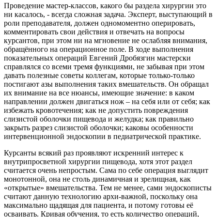
Проведение мастер-классов, какого бы раздела хирургии это
ни касалось, - всегда сложная задача. Эксперт, выступающий в
роли преподавателя, должен одномоментно оперировать,
комментировать свои действия и отвечать на вопросы
курсантов, при этом ни на мгновение не ослабляя внимания,
обращённого на операционное поле. В ходе выполнения
показательных операций Евгений Дробязгин мастерски
справлялся со всеми тремя функциями, не забывая при этом
давать полезные советы коллегам, которые только-только
постигают азы выполнения таких вмешательств. Он обращал
их внимание на все нюансы, имеющие значение: в каком
направлении должен двигаться нож – на себя или от себя; как
избежать кровотечения; как не допустить повреждения
слизистой оболочки пищевода и желудка; как правильно
закрыть разрез слизистой оболочки; каковы особенности
интервенционной эндоскопии в педиатрической практике.
Курсанты всякий раз проявляют искренний интерес к
внутрипросветной хирургии пищевода, хотя этот раздел
считается очень непростым. Сама по себе операция выглядит
монотонной, она не столь динамичная и зрелищная, как
«открытые» вмешательства. Тем не менее, сами эндоскописты
считают данную технологию архи-важной, поскольку она
максимально щадящая для пациента, и потому готовы её
осваивать. Кривая обучения, то есть количество операций,