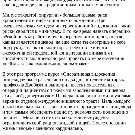
ещё недавно делали традиционным открытым доступом.
Минус открытой хирургии - большая травма, риск
кровотечения и инфекционных осложнений. При
вмешательствах методом интервенционной эндоскопии такие
риски сводятся к минимуму. В то же время назвать операцию
лёгкой нельзя: работа в очень ограниченном пространстве,
каким является пищевод, да ещё когда ты смотришь не себе
под руки, а на экран монитора, требует от хирурга
ежесекундной предельной концентрации внимания и
способности молниеносно реагировать по мере изменения
«пейзажа» в желудочно-кишечном тракте.
В этот раз программа курса «Оперативная эндоскопия
пищевода» была рассчитана на два дня, в течение которых
профессор Дробязгин выполнил шесть показательных
операций пациентам с тяжёлыми заболеваниями пищевода -
ахалазией, дивертикулом Ценкера, подслизистыми опухолями
верхних отделов желудочно-кишечного тракта. Цель каждого
такого вмешательства - восстановить проходимость пищевода
и тем самым обеспечить пациенту возможность полноценно
питаться. Многие из них из-за болезни вынуждены
ограничивать свой рацион жидкой пищей. После операции
жизнь человека меняется кардинально.