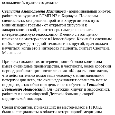
осложнений, нужно это делать».
Светлана Анатольевна Масликова
- абдоминальный хирург,
работает хирургом в БСМП N2 г. Барнаула. По словам
специалиста, она решила пройти в хирургии весь путь
минимизации травмы - от открытой хирургии к
лапароскопической, и вот теперь намерена освоить
интервенционную эндоскопию. Именно с этой целью
приехала на мастер-класс в Новосибирск. Каким бы сложным
ни был переход от одной технологии к другой, врач должен
научиться, когда это в интересах пациента, считает Светлана
Масликова.
При всех сложностях интервенционной эндоскопии она
имеет очевидные преимущества, в частности, более короткий
период реабилитации после лечения. «Когда ты понимаешь,
что действительно помогаешь человеку с минимальными
потерями для него, это очень вдохновляет осваивать новые
подходы», - так объяснил цель своего обучения
Геннадий
Евгеньевич Ивановский
. Он - детский хирург и эндоскопист,
работает в новосибирской Детской больнице скорой
медицинской помощи.
Среди курсантов, приехавших на мастер-класс в ГНОКБ,
были и специалисты в области ветеринарной медицины.