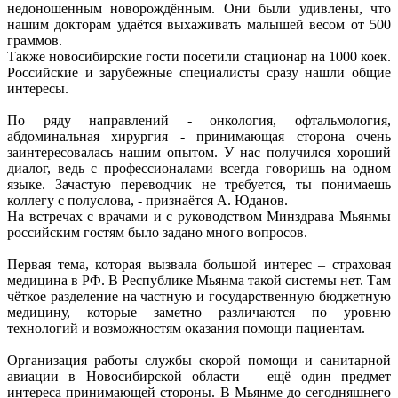
недоношенным новорождённым. Они были удивлены, что
нашим докторам удаётся выхаживать малышей весом от 500
граммов.
Также новосибирские гости посетили стационар на 1000 коек.
Российские и зарубежные специалисты сразу нашли общие
интересы.
По ряду направлений - онкология, офтальмология,
абдоминальная хирургия - принимающая сторона очень
заинтересовалась нашим опытом. У нас получился хороший
диалог, ведь с профессионалами всегда говоришь на одном
языке. Зачастую переводчик не требуется, ты понимаешь
коллегу с полуслова, - признаётся А. Юданов.
На встречах с врачами и с руководством Минздрава Мьянмы
российским гостям было задано много вопросов.
Первая тема, которая вызвала большой интерес – страховая
медицина в РФ. В Республике Мьянма такой системы нет. Там
чёткое разделение на частную и государственную бюджетную
медицину, которые заметно различаются по уровню
технологий и возможностям оказания помощи пациентам.
Организация работы службы скорой помощи и санитарной
авиации в Новосибирской области – ещё один предмет
интереса принимающей стороны. В Мьянме до сегодняшнего