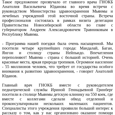
Такое предложение прозвучало от главного врача ГНОКБ
Анатолия Васильевича Юданова во время встречи с
руководством Министерства здравоохранения Мьянмы и
лечебных учреждений этой восточной страны. Встреча
профессионалов состоялась в рамках визита делегации
Правительства Новосибирской области во главе с
губернатором Андреем Александровичем Травниковым в
Республику Мьянма.
- Программа нашей поездки была очень насыщенной. Мы
посетили четыре крупнейших города: Мандалай, Баган,
Янгон и столицу страны Нейпьидо. Впечатления
переполняют! Мьянма - страна с большой историей. Очень
красивые места, яркая природа тропиков. Огромное население
- 55 миллионов человек, что требует от государства особого
внимания к развитию здравоохранения, - говорит Анатолий
Юданов.
Главный врач ГНОКБ вместе с руководителем
педиатрической службы Ириной Геннадьевной Гринберг
посетили в столице Мьянмы детскую клинику на 550 коек, где
вместе с коллегами сделали обход отделений и
проконсультировали нескольких маленьких пациентов.
Специалисты этого учреждения проявили большой интерес к
рассказу о том, как у нас организовано оказание помощи