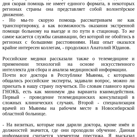
дня скорая помощь не имеет единого формата, в некоторых
регионах страны она представляет собой волонтёрское
движение.
- Но мы-то скорую помощь рассматриваем не как
транспортировку, а как возможность оказания экстренной
помощи больному на выезде и по пути в стационар. То же
самое касается службы санавиации, без которой не обойтись в
регионах с большими расстояниями. Наш опыт оказался
крайне интересен коллегам, - продолжил Анатолий Юданов.
Российские медики рассказали также о телемедицине и
применении технологий на основе искусственного
интеллекта для сбора и анализа медицинской информации.
Почти все доктора в Республике Мьянма, с которыми
общались российские эксперты, задавали вопрос, можно ли
приехать в нашу страну поучиться. По словам главного врача
ГНОКБ, есть как минимум два варианта взаимодействия.
Первый - проведение телемедицинских консультаций в
сложных клинических случаях. Второй - специализация
врачей из Мьянмы на рабочем месте в Новосибирской
областной больнице.
- На визитках, которые нам дарили доктора, кроме имён и
должностей значится, где они проходили обучение. Данная
информация считается элементом престижа. Я высказал