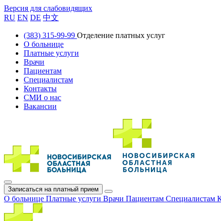
Версия для слабовидящих
RU
EN
DE
中文
(383) 315-99-99
Отделение платных услуг
О больнице
Платные услуги
Врачи
Пациентам
Специалистам
Контакты
СМИ о нас
Вакансии
Записаться на платный прием
О больнице
Платные услуги
Врачи
Пациентам
Специалистам