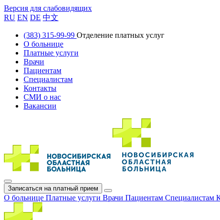
Версия для слабовидящих
RU
EN
DE
中文
(383) 315-99-99
Отделение платных услуг
О больнице
Платные услуги
Врачи
Пациентам
Специалистам
Контакты
СМИ о нас
Вакансии
Записаться на платный прием
О больнице
Платные услуги
Врачи
Пациентам
Специалистам