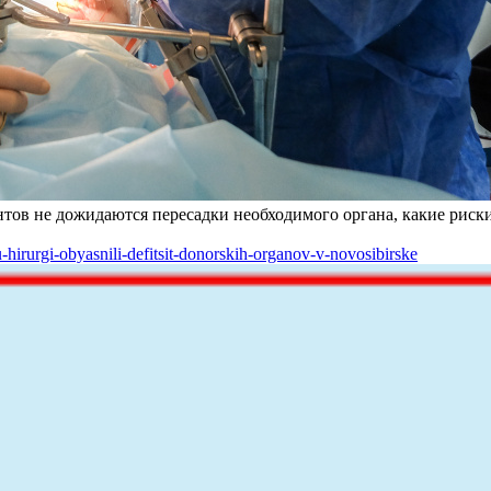
тов не дожидаются пересадки необходимого органа, какие риски 
-hirurgi-obyasnili-defitsit-donorskih-organov-v-novosibirske