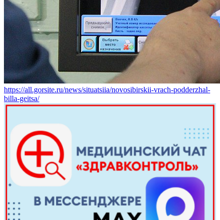
https://all.gorsite.ru/news/situatsiia/novosibirskii-vrach-podderzhal-
billa-geitsa/