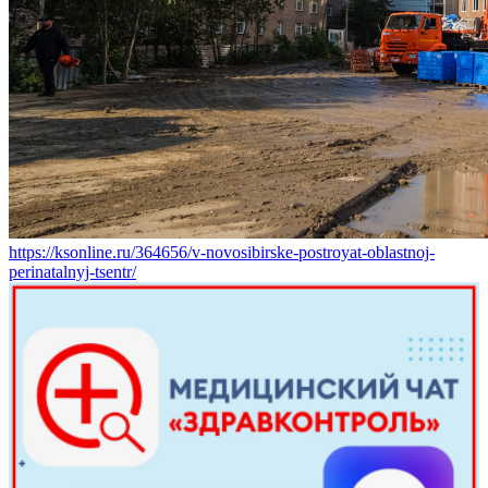
https://ksonline.ru/364656/v-novosibirske-postroyat-oblastnoj-
perinatalnyj-tsentr/