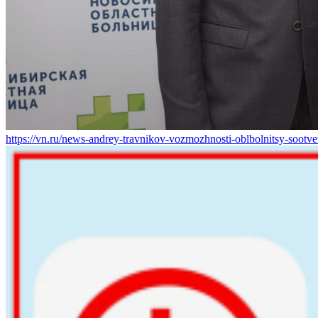
https://vn.ru/news-andrey-travnikov-vozmozhnosti-oblbolnitsy-soot