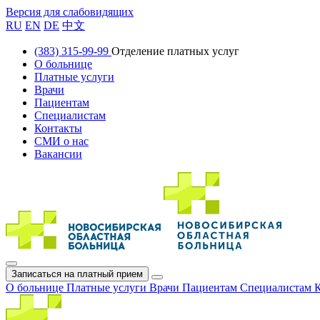
Версия для слабовидящих
RU
EN
DE
中文
(383) 315-99-99
Отделение платных услуг
О больнице
Платные услуги
Врачи
Пациентам
Специалистам
Контакты
СМИ о нас
Вакансии
Записаться на платный прием
О больнице
Платные услуги
Врачи
Пациентам
Специалистам