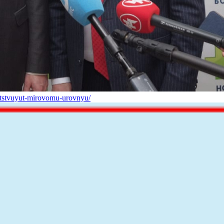
vetstvuyut-mirovomu-urovnyu/