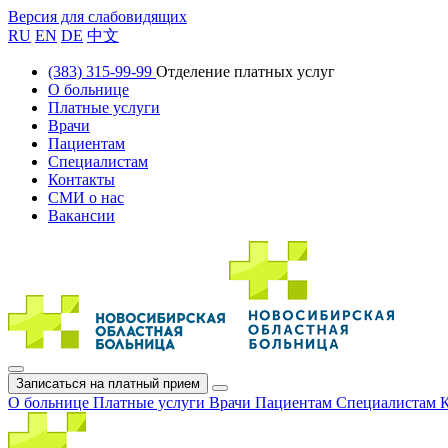
Версия для слабовидящих
RU
EN
DE
中文
(383) 315-99-99
Отделение платных услуг
О больнице
Платные услуги
Врачи
Пациентам
Специалистам
Контакты
СМИ о нас
Вакансии
Записаться на платный прием
О больнице
Платные услуги
Врачи
Пациентам
Специалистам