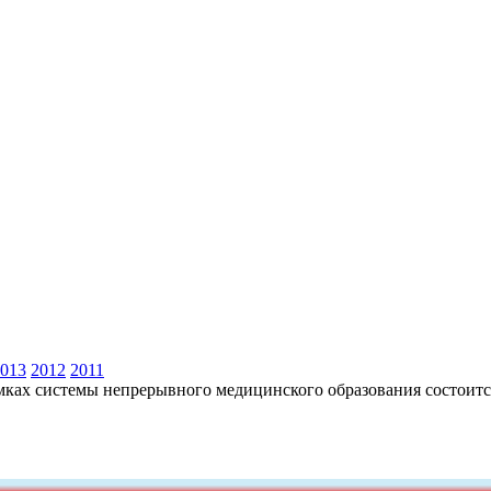
013
2012
2011
амках системы непрерывного медицинского образования состоит