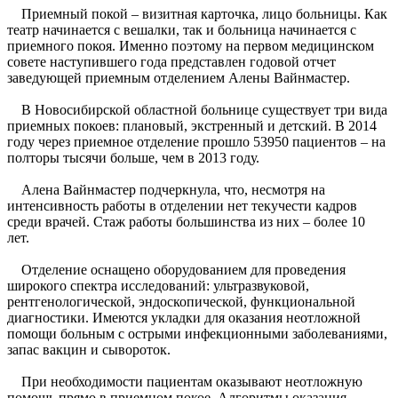
Приемный покой – визитная карточка, лицо больницы. Как
театр начинается с вешалки, так и больница начинается с
приемного покоя. Именно поэтому на первом медицинском
совете наступившего года представлен годовой отчет
заведующей приемным отделением Алены Вайнмастер.
В Новосибирской областной больнице существует три вида
приемных покоев: плановый, экстренный и детский. В 2014
году через приемное отделение прошло 53950 пациентов – на
полторы тысячи больше, чем в 2013 году.
Алена Вайнмастер подчеркнула, что, несмотря на
интенсивность работы в отделении нет текучести кадров
среди врачей. Стаж работы большинства из них – более 10
лет.
Отделение оснащено оборудованием для проведения
широкого спектра исследований: ультразвуковой,
рентгенологической, эндоскопической, функциональной
диагностики. Имеются укладки для оказания неотложной
помощи больным с острыми инфекционными заболеваниями,
запас вакцин и сывороток.
При необходимости пациентам оказывают неотложную
помощь прямо в приемном покое. Алгоритмы оказания