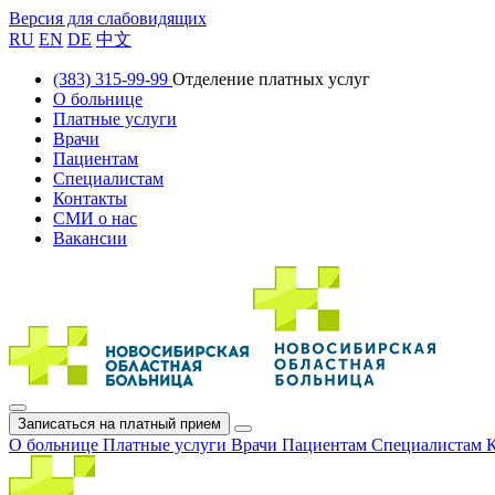
Версия для слабовидящих
RU
EN
DE
中文
(383) 315-99-99
Отделение платных услуг
О больнице
Платные услуги
Врачи
Пациентам
Специалистам
Контакты
СМИ о нас
Вакансии
Записаться на платный прием
О больнице
Платные услуги
Врачи
Пациентам
Специалистам