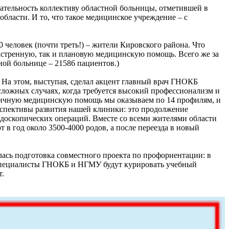
нательность коллективу областной больницы, отметившей в
ласти. И то, что такое медицинское учреждение – с
 человек (почти треть!) – жители Кировского района. Что
кстренную, так и плановую медицинскую помощь. Всего же за
ной больнице – 21586 пациентов.)
 На этом, выступая, сделал акцент главный врач ГНОКБ
ожных случаях, когда требуется высокий профессионализм и
гичную медицинскую помощь мы оказываем по 14 профилям, и
рспективы развития нашей клиники: это продолжение
доскопических операций. Вместе со всеми жителями области
в год около 3500-4000 родов, а после переезда в новый
лась подготовка совместного проекта по профориентации: в
 Специалисты ГНОКБ и НГМУ будут курировать учебный
т.