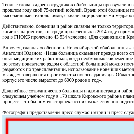
Теплые слова в адрес сотрудников облбольницы прозвучали в 
прошлом году свой 75-летний юбилей. Врачи этой больницы по
высочайшими технологиями, с квалифицированными медработн
Действительно, больница и район связаны не только территориа
касается пациентов, то среди пролеченных в 2014 году горож
год в ГНОКБ пролечено 43 534 человека. (Для сравнения: в Кра
Впрочем, главная особенность Новосибирской облбольницы – не
Анатолий Юданов: «Наша больница оказывает прежде всего сп
опыт медицинских работников, когда необходимо современное
по этому показателю рядом с областной больницей можно пост
разработок по трансплантации, использование новейших метод
мы ждем завершения строительства нового здания для Областно
корпус это число вырастет до 6000 родов в год».
Дальнейшее сотрудничество больницы и администрации района 
следующем учебном году в 170 школе Кировского района пла
процесс – чтобы помочь старшеклассникам качественно подго
Фотографии предоставлены пресс-службой мэрии и пресс-слу