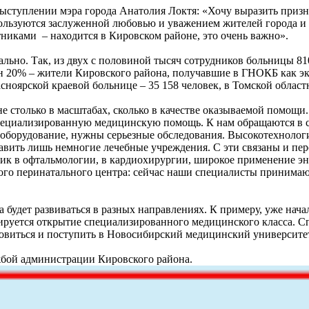
выступлении мэра города Анатолия Локтя: «Хочу выразить приз
льзуются заслуженной любовью и уважением жителей города и об
иками – находится в Кировском районе, это очень важно».
льно. Так, из двух с половиной тысяч сотрудников больницы 810
ан 20% – жители Кировского района, получавшие в ГНОКБ как э
сноярской краевой больнице – 35 158 человек, в Томской област
 столько в масштабах, сколько в качестве оказываемой помощи.
ециализированную медицинскую помощь. К нам обращаются в сл
 оборудование, нужны серьезные обследования. Высокотехноло
авить лишь немногие лечебные учреждения. С эти связаны и пе
ик в офтальмологии, в кардиохирургии, широкое применение эн
го перинатального центра: сейчас наши специалисты принимают 
будет развиваться в разных направлениях. К примеру, уже нача
нируется открытие специализированного медицинского класса.
товиться и поступить в Новосибирский медицинский университе
жбой администрации Кировского района.