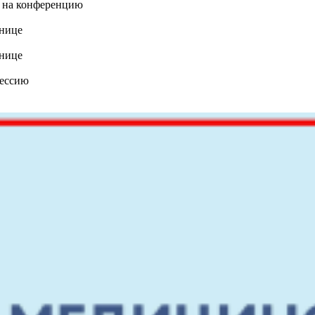
ь на конференцию
ьнице
ьнице
фессию