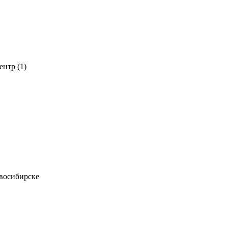
нтр (1)
восибирске