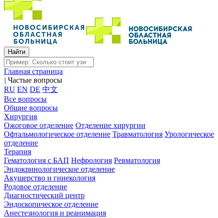
Главная страница
|
Частые вопросы
RU
EN
DE
中文
Все вопросы
Общие вопросы
Хирургия
Ожоговое отделение
Отделение хирургии
Офтальмологическое отделение
Травматология
Урологическое
отделение
Терапия
Гематология с БАП
Нефрология
Ревматология
Эндокринологическое отделение
Акушерство и гинекология
Родовое отделение
Диагностический центр
Эндоскопическое отделение
Анестезиология и реанимация