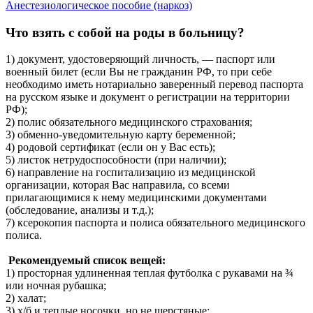
Анестезиологическое пособие (наркоз)
Что взять с собой на роды в больницу?
1) документ, удостоверяющий личность, — паспорт или
военный билет (если Вы не гражданин РФ, то при себе
необходимо иметь нотариально заверенный перевод паспорта
на русском языке и документ о регистрации на территории
РФ);
2) полис обязательного медицинского страхования;
3) обменно-уведомительную карту беременной;
4) родовой сертификат (если он у Вас есть);
5) листок нетрудоспособности (при наличии);
6) направление на госпитализацию из медицинской
организации, которая Вас направила, со всеми
прилагающимися к нему медицинскими документами
(обследование, анализы и т.д.);
7) ксерокопия паспорта и полиса обязательного медицинского
полиса.
Рекомендуемый список вещей:
1) просторная удлиненная теплая футболка с рукавами на ¾
или ночная рубашка;
2) халат;
3) х/б и теплые носочки, но не шерстяные;