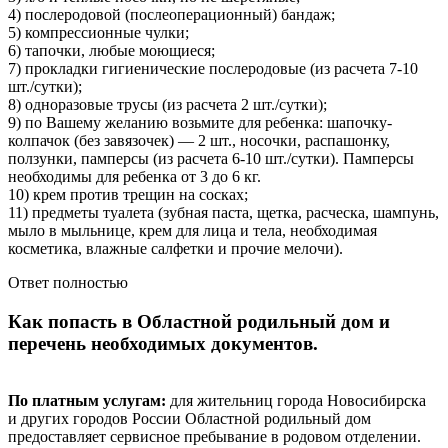
4) послеродовой (послеоперационный) бандаж;
5) компрессионные чулки;
6) тапочки, любые моющиеся;
7) прокладки гигиенические послеродовые (из расчета 7-10
шт./сутки);
8) одноразовые трусы (из расчета 2 шт./сутки);
9) по Вашему желанию возьмите для ребенка: шапочку-
колпачок (без завязочек) — 2 шт., носочки, распашонку,
ползунки, памперсы (из расчета 6-10 шт./сутки). Памперсы
необходимы для ребенка от 3 до 6 кг.
10) крем против трещин на сосках;
11) предметы туалета (зубная паста, щетка, расческа, шампунь,
мыло в мыльнице, крем для лица и тела, необходимая
косметика, влажные салфетки и прочие мелочи).
Ответ полностью
Как попасть в Областной родильный дом и
перечень необходимых документов.
По платным услугам:
для жительниц города Новосибирска
и других городов России Областной родильный дом
предоставляет сервисное пребывание в родовом отделении.