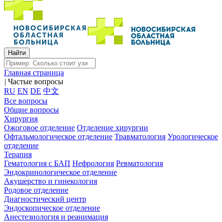
Главная страница
|
Частые вопросы
RU
EN
DE
中文
Все вопросы
Общие вопросы
Хирургия
Ожоговое отделение
Отделение хирургии
Офтальмологическое отделение
Травматология
Урологическое
отделение
Терапия
Гематология с БАП
Нефрология
Ревматология
Эндокринологическое отделение
Акушерство и гинекология
Родовое отделение
Диагностический центр
Эндоскопическое отделение
Анестезиология и реанимация