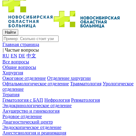
Главная страница
|
Частые вопросы
RU
EN
DE
中文
Все вопросы
Общие вопросы
Хирургия
Ожоговое отделение
Отделение хирургии
Офтальмологическое отделение
Травматология
Урологическое
отделение
Терапия
Гематология с БАП
Нефрология
Ревматология
Эндокринологическое отделение
Акушерство и гинекология
Родовое отделение
Диагностический центр
Эндоскопическое отделение
Анестезиология и реанимация