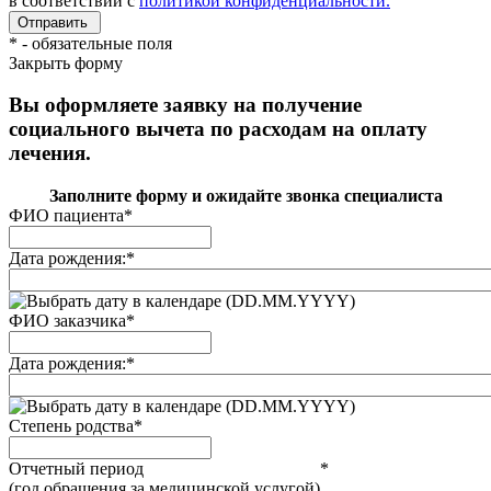
в соответствии с
политикой конфиденциальности.
*
- обязательные поля
Закрыть форму
Вы оформляете заявку на получение
социального вычета по расходам на оплату
лечения.
Заполните форму и ожидайте звонка специалиста
ФИО пациента
*
Дата рождения:
*
(DD.MM.YYYY)
ФИО заказчика
*
Дата рождения:
*
(DD.MM.YYYY)
Степень родства
*
Отчетный период
*
(год обращения за медицинской услугой)