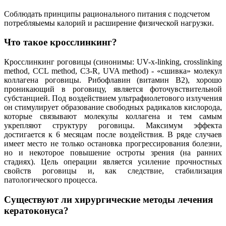
Соблюдать принципы рационального питания с подсчетом
потребляыемы калорий и расширение физической нагрузки.
Что такое кросслинкинг?
Кросслинкинг роговицы (синонимы: UV-x-linking, crosslinking
method, CCL method, С3-R, UVA method) - «сшивка» молекул
коллагена роговицы. Рибофлавин (витамин В2), хорошо
проникающий в роговицу, является фоточувствительной
субстанцией. Под воздействием ультрафиолетового излучения
он стимулирует образование свободных радикалов кислорода,
которые связывают молекулы коллагена и тем самым
укрепляют структуру роговицы. Максимум эффекта
достигается к 6 месяцам после воздействия. В ряде случаев
имеет место не только остановка прогрессирования болезни,
но и некоторое повышение остроты зрения (на ранних
стадиях). Цель операции является усиление прочностных
свойств роговицы и, как следствие, стабилизация
патологического процесса.
Существуют ли хирургические методы лечения
кератоконуса?