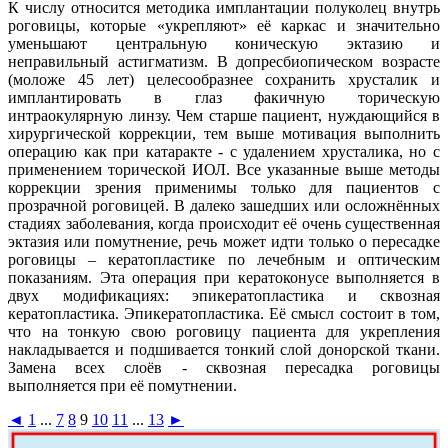
К числу относится методика имплантации полуколец внутрь
роговицы, которые «укрепляют» её каркас и значительно
уменьшают центральную коническую эктазию и
неправильный астигматизм. В допресбиопическом возрасте
(моложе 45 лет) целесообразнее сохранить хрусталик и
имплантировать в глаз факичную торическую
интраокулярную линзу. Чем старше пациент, нуждающийся в
хирургической коррекции, тем выше мотивация выполнить
операцию как при катаракте - с удалением хрусталика, но с
применением торической ИОЛ. Все указанные выше методы
коррекции зрения применимы только для пациентов с
прозрачной роговицей. В далеко зашедших или осложнённых
стадиях заболевания, когда происходит её очень существенная
эктазия или помутнение, речь может идти только о пересадке
роговицы – кератопластике по лечебным и оптическим
показаниям. Эта операция при кератоконусе выполняется в
двух модификациях: эпикератопластика и сквозная
кератопластика. Эпикератопластика. Её смысл состоит в том,
что на тонкую свою роговицу пациента для укрепления
накладывается и подшивается тонкий слой донорской ткани.
Замена всех слоёв - сквозная пересадка роговицы
выполняется при её помутнении.
◄
1
...
7
8
9
10
11
...
13
►