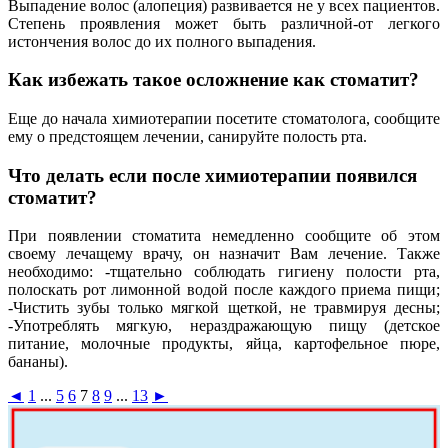
Выпадение волос (алопеция) развивается не у всех пациентов.
Степень проявления может быть различной-от легкого
истончения волос до их полного выпадения.
Как избежать такое осложнение как стоматит?
Еще до начала химиотерапии посетите стоматолога, сообщите
ему о предстоящем лечении, санируйте полость рта.
Что делать если после химиотерапии появился
стоматит?
При появлении стоматита немедленно сообщите об этом
своему лечащему врачу, он назначит Вам лечение. Также
необходимо: -тщательно соблюдать гигиену полости рта,
полоскать рот лимонной водой после каждого приема пищи;
-Чистить зубы только мягкой щеткой, не травмируя десны;
-Употреблять мягкую, нераздражающую пищу (детское
питание, молочные продукты, яйца, картофельное пюре,
бананы).
◄
1
...
5
6
7
8
9
...
13
►