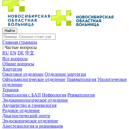
Главная страница
|
Частые вопросы
RU
EN
DE
中文
Все вопросы
Общие вопросы
Хирургия
Ожоговое отделение
Отделение хирургии
Офтальмологическое отделение
Травматология
Урологическое
отделение
Терапия
Гематология с БАП
Нефрология
Ревматология
Эндокринологическое отделение
Акушерство и гинекология
Родовое отделение
Диагностический центр
Эндоскопическое отделение
Анестезиология и реанимация