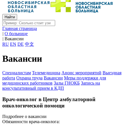
Главная страница
|
О больнице
|
Вакансии
RU
EN
DE
中文
Вакансии
Специалистам
Телемедицина
Анонс мероприятий
Выездная
работа
Охрана труда
Вакансии
Меры поддержки для
медицинских работников
Залы ГНОКБ
Запись на
консультативный прием в КДП
Врач-онколог в Центр амбулаторной
онкологической помощи
Подробнее о вакансии
Обязанности врача-онколога: